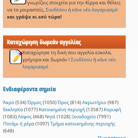
γνωρίζεις στοιχεία για την Κίρρα και θέλεις
να τα μοιραστείς,
Συνδέσου
ή
κάνε νέο λογαριασμό
και γράψε κι εσύ τώρα!
Καταχώρηση δωρεάν αγγελίας
Καταχώρησε τη δική σου αγγελία εύκολα,
γρήγορα και δωρεάν !
Συνδέσου
ή
κάνε νέο
λογαριασμό
Ενδιαφέροντα σημεία
Άκρο
(534)
Όρμος
(1050)
Όρος
(814)
Ακρωτήριο
(987)
Εκκλησία
(1077)
Κατοικημένη περιοχή
(13587)
Κορυφή
(1083)
Λόφος
(468)
Νησί
(1028)
Ξενοδοχείο
(7991)
Ποτάμι ή ρέμα
(1097)
Τμήμα κατοικημένης περιοχής
(648)
Περισσότερα