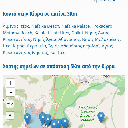
Κοντά στην Κίρρα σε ακτίνα 3Km
Λιμένας Ιτέας
,
Nafsika Beach
,
Nafsika Palace
,
Trokadero
,
Matamy Beach
,
Kalafati Hotel Itea
,
Galini
,
Νησίς Άγιος
Κωνσταντίνος
,
Νησίς Άγιος Αθανάσιος
,
Νησίς Μολυεμένος
,
Ιτέα
,
Κίρρα
,
Άκρα Ιτέα
,
Άγιος Αθανάσιος (νησίδα)
,
Άγιος
Κωνσταντίνος (νησίδα)
,
και
Ιτέα
Χάρτης σημείων σε απόσταση 5Km από την Κίρρα
+
-
z12
R