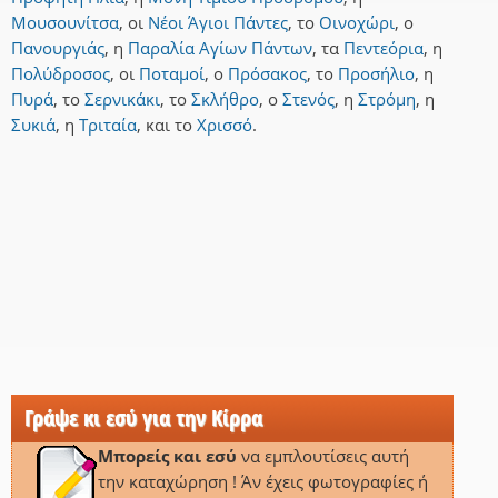
Μουσουνίτσα
,
οι
Νέοι Άγιοι Πάντες
,
το
Οινοχώρι
,
ο
Πανουργιάς
,
η
Παραλία Αγίων Πάντων
,
τα
Πεντεόρια
,
η
Πολύδροσος
,
οι
Ποταμοί
,
ο
Πρόσακος
,
το
Προσήλιο
,
η
Πυρά
,
το
Σερνικάκι
,
το
Σκλήθρο
,
ο
Στενός
,
η
Στρόμη
,
η
Συκιά
,
η
Τριταία
,
και
το
Χρισσό
.
Γράψε κι εσύ για την Κίρρα
Μπορείς και εσύ
να εμπλουτίσεις αυτή
την καταχώρηση ! Άν έχεις φωτογραφίες ή