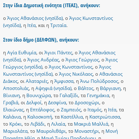
Στην ίδια Δημοτική ενότητα (ΙΤΕΑΣ), ανήκουν:
ο
Άγιος Αθανάσιος (νησίδα)
,
ο
Άγιος Κωνσταντίνος
(νησίδα)
,
η
Ιτέα
,
και
η
Τριταία
.
Στον ίδιο δήμο (ΔΕΛΦΩΝ), ανήκουν:
η
Αγία Ευθυμία
,
οι
Άγιοι Πάντες
,
ο
Άγιος Αθανάσιος
(νησίδα)
,
ο
Άγιος Ανδρέας
,
ο
Άγιος Γεώργιος
,
ο
Άγιος
Γεώργιος (νησίδα)
,
ο
Άγιος Κωνσταντίνος
,
ο
Άγιος
Κωνσταντίνος (νησίδα)
,
ο
Άγιος Νικόλαος
,
ο
Αθανάσιος
Διάκος
,
οι
Αλαταριές
,
η
Άμφισσα
,
η
Άνω Πολύδροσος
,
ο
Αποστολιάς
,
η
Αψηφιά (νησίδα)
,
ο
Βάλτος
,
η
Βάργιανη
,
η
Βίνιανη
,
η
Βουνιχώρα
,
το
Γαλαξίδι
,
τα
Γενημάκια
,
η
Γραβιά
,
οι
Δελφοί
,
η
Δεσφίνα
,
το
Δροσοχώρι
,
ο
Ελαιώνας
,
η
Επτάλοφος
,
ο
Ζαμπειός
,
ο
Ιταμός
,
η
Ιτέα
,
τα
Καλάνια
,
η
Καλοσκοπή
,
τα
Καστέλλια
,
η
Καστριώτισσα
,
το
Κρόκι
,
το
Λιβάδι
,
η
Λιλαία
,
τα
Μακριά Μαλλιά
,
η
Μαριολάτα
,
το
Μαυρολιθάρι
,
το
Μοναστήρι
,
η
Μονή
Προφήτη Ηλία
,
η
Μονή Τιμίου Προδρόμου
,
η