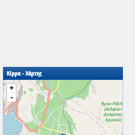
Κίρρα - Χάρτης
+
-