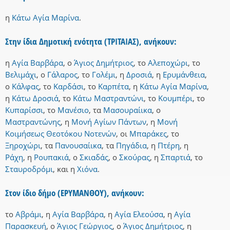
η
Κάτω Αγία Μαρίνα
.
Στην ίδια Δημοτική ενότητα (ΤΡΙΤΑΙΑΣ), ανήκουν:
η
Αγία Βαρβάρα
,
ο
Άγιος Δημήτριος
,
το
Αλεποχώρι
,
το
Βελιμάχι
,
ο
Γάλαρος
,
το
Γολέμι
,
η
Δροσιά
,
η
Ερυμάνθεια
,
ο
Κάλφας
,
το
Καρδάσι
,
το
Καρπέτα
,
η
Κάτω Αγία Μαρίνα
,
η
Κάτω Δροσιά
,
το
Κάτω Μαστραντώνι
,
το
Κουμπέρι
,
το
Κυπαρίσσι
,
το
Μανέσιο
,
τα
Μασουραίικα
,
ο
Μαστραντώνης
,
η
Μονή Αγίων Πάντων
,
η
Μονή
Κοιμήσεως Θεοτόκου Νοτενών
,
οι
Μπαράκες
,
το
Ξηροχώρι
,
τα
Πανουσαίικα
,
τα
Πηγάδια
,
η
Πτέρη
,
η
Ράχη
,
η
Ρουπακιά
,
ο
Σκιαδάς
,
ο
Σκούρας
,
η
Σπαρτιά
,
το
Σταυροδρόμι
,
και
η
Χιόνα
.
Στον ίδιο δήμο (ΕΡΥΜΑΝΘΟΥ), ανήκουν:
το
Αβράμι
,
η
Αγία Βαρβάρα
,
η
Αγία Ελεούσα
,
η
Αγία
Παρασκευή
,
ο
Άγιος Γεώργιος
,
ο
Άγιος Δημήτριος
,
η