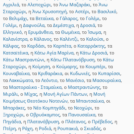
Αγριλιά
,
το
Αλεποχώρι
,
το
Άνω Μαζαράκι
,
το
Άνω
Σταροχώρι
,
η
Άνω Χρυσοπηγή
,
το
Αστέρι
,
το
Βασιλικό
,
το
Βελιμάχι
,
τα
Βεταίικα
,
ο
Γάλαρος
,
το
Γολέμι
,
το
Γολέμι
,
η
Δαφνούλα
,
τα
Δεμέστιχα
,
η
Δροσιά
,
το
Ελληνικό
,
η
Ερυμάνθεια
,
τα
Θωμέικα
,
το
Ίσωμα
,
η
Καλανίστρα
,
ο
Κάλανος
,
το
Καλέντζι
,
το
Καλούσι
,
ο
Κάλφας
,
το
Καρδάσι
,
το
Καρπέτα
,
ο
Καταρράκτης
,
τα
Κατσαϊτέικα
,
η
Κάτω Αγία Μαρίνα
,
η
Κάτω Δροσιά
,
το
Κάτω Μαστραντώνι
,
η
Κάτω Πλατανόβρυση
,
το
Κάτω
Σταροχώρι
,
η
Κοίμηση
,
ο
Κούμαρης
,
το
Κουμπέρι
,
τα
Κουναβαίικα
,
τα
Κριθαράκια
,
οι
Κυδωνιές
,
το
Κυπαρίσσι
,
τα
Λακκώματα
,
το
Λεόντιο
,
το
Μανέσιο
,
τα
Μασουραίικα
,
τα
Μαστοραίικα - Σταμαίικα
,
ο
Μαστραντώνης
,
το
Μιράλι
,
ο
Μίχας
,
η
Μονή Αγίων Πάντων
,
η
Μονή
Κοιμήσεως Θεοτόκου Νοτενών
,
τα
Μπαντσαίικα
,
οι
Μπαράκες
,
το
Νέο Κομπηγάδι
,
το
Νεοχώρι
,
το
Ξηροχώρι
,
ο
Οβρυόκαμπος
,
τα
Πανουσαίικα
,
τα
Πηγάδια
,
η
Πλατανόβρυση
,
ο
Πλάτανος
,
ο
Πρέβεδος
,
η
Πτέρη
,
η
Ράχη
,
η
Ροδιά
,
η
Ρουπακιά
,
ο
Σκιαδάς
,
ο