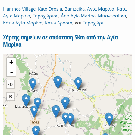
Ilianthos Village
,
Kato Drosia
,
Bantzeika
,
Αγία Μαρίνα
,
Κάτω
Αγία Μαρίνα
,
Ξηροχώριον
,
Áno Ayía Marína
,
Μπαντσαίικα
,
Κάτω Αγία Μαρίνα
,
Κάτω Δροσιά
,
και
Ξηροχώρι
Χάρτης σημείων σε απόσταση 5Km από την Αγία
Μαρίνα
+
-
z12
R