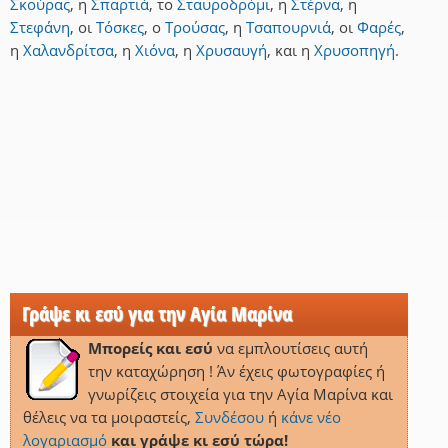
Σκούρας
,
η
Σπαρτιά
,
το
Σταυροδρόμι
,
η
Στέρνα
,
η
Στεφάνη
,
οι
Τόσκες
,
ο
Τρούσας
,
η
Τσαπουρνιά
,
οι
Φαρές
,
η
Χαλανδρίτσα
,
η
Χιόνα
,
η
Χρυσαυγή
,
και
η
Χρυσοπηγή
.
Γράψε κι εσύ για την Αγία Μαρίνα
Μπορείς και εσύ
να εμπλουτίσεις αυτή
την καταχώρηση ! Άν έχεις φωτογραφίες ή
γνωρίζεις στοιχεία για την Αγία Μαρίνα και
θέλεις να τα μοιραστείς,
Συνδέσου
ή
κάνε νέο
λογαριασμό
και γράψε κι εσύ τώρα!