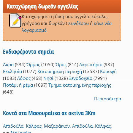
Καταχώρηση δωρεάν αγγελίας
Καταχώρησε τη δική σου αγγελία εύκολα,
γρήγορα και δωρεάν !
Συνδέσου
ή
κάνε νέο
λογαριασμό
Ενδιαφέροντα σημεία
Άκρο
(534)
Όρμος
(1050)
Όρος
(814)
Ακρωτήριο
(987)
Εκκλησία
(1077)
Κατοικημένη περιοχή
(13587)
Κορυφή
(1083)
Λόφος
(468)
Νησί
(1028)
Ξενοδοχείο
(7991)
Ποτάμι ή ρέμα
(1097)
Τμήμα κατοικημένης περιοχής
(648)
Περισσότερα
Κοντά στα Μασουραίικα σε ακτίνα 3Km
Απιδούλα
,
Κάλφας
,
Μαζαράκιον
,
Απιδούλα
,
Κάλφας
,
και
Μαζαράκι