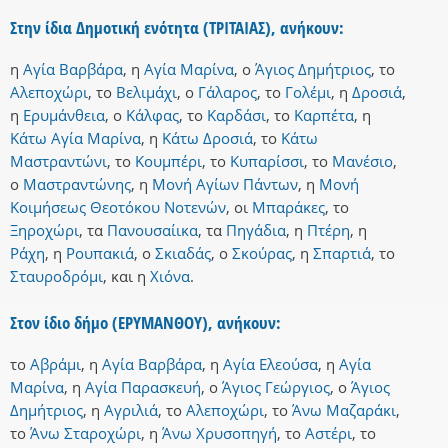
Στην ίδια Δημοτική ενότητα (ΤΡΙΤΑΙΑΣ), ανήκουν:
η
Αγία Βαρβάρα
,
η
Αγία Μαρίνα
,
ο
Άγιος Δημήτριος
,
το
Αλεποχώρι
,
το
Βελιμάχι
,
ο
Γάλαρος
,
το
Γολέμι
,
η
Δροσιά
,
η
Ερυμάνθεια
,
ο
Κάλφας
,
το
Καρδάσι
,
το
Καρπέτα
,
η
Κάτω Αγία Μαρίνα
,
η
Κάτω Δροσιά
,
το
Κάτω
Μαστραντώνι
,
το
Κουμπέρι
,
το
Κυπαρίσσι
,
το
Μανέσιο
,
ο
Μαστραντώνης
,
η
Μονή Αγίων Πάντων
,
η
Μονή
Κοιμήσεως Θεοτόκου Νοτενών
,
οι
Μπαράκες
,
το
Ξηροχώρι
,
τα
Πανουσαίικα
,
τα
Πηγάδια
,
η
Πτέρη
,
η
Ράχη
,
η
Ρουπακιά
,
ο
Σκιαδάς
,
ο
Σκούρας
,
η
Σπαρτιά
,
το
Σταυροδρόμι
,
και
η
Χιόνα
.
Στον ίδιο δήμο (ΕΡΥΜΑΝΘΟΥ), ανήκουν:
το
Αβράμι
,
η
Αγία Βαρβάρα
,
η
Αγία Ελεούσα
,
η
Αγία
Μαρίνα
,
η
Αγία Παρασκευή
,
ο
Άγιος Γεώργιος
,
ο
Άγιος
Δημήτριος
,
η
Αγριλιά
,
το
Αλεποχώρι
,
το
Άνω Μαζαράκι
,
το
Άνω Σταροχώρι
,
η
Άνω Χρυσοπηγή
,
το
Αστέρι
,
το