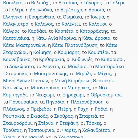
Βασιλικό
,
το
Βελιμάχι
,
τα
Βεταίικα
,
ο
Γάλαρος
,
το
Γολέμι
,
το
Γολέμι
,
η
Δαφνούλα
,
τα
Δεμέστιχα
,
η
Δροσιά
,
το
Ελληνικό
,
η
Ερυμάνθεια
,
τα
Θωμέικα
,
το
Ίσωμα
,
η
Καλανίστρα
,
ο
Κάλανος
,
το
Καλέντζι
,
το
Καλούσι
,
ο
Κάλφας
,
το
Καρδάσι
,
το
Καρπέτα
,
ο
Καταρράκτης
,
τα
Κατσαϊτέικα
,
η
Κάτω Αγία Μαρίνα
,
η
Κάτω Δροσιά
,
το
Κάτω Μαστραντώνι
,
η
Κάτω Πλατανόβρυση
,
το
Κάτω
Σταροχώρι
,
η
Κοίμηση
,
ο
Κούμαρης
,
το
Κουμπέρι
,
τα
Κουναβαίικα
,
τα
Κριθαράκια
,
οι
Κυδωνιές
,
το
Κυπαρίσσι
,
τα
Λακκώματα
,
το
Λεόντιο
,
το
Μανέσιο
,
τα
Μαστοραίικα
- Σταμαίικα
,
ο
Μαστραντώνης
,
το
Μιράλι
,
ο
Μίχας
,
η
Μονή Αγίων Πάντων
,
η
Μονή Κοιμήσεως Θεοτόκου
Νοτενών
,
τα
Μπαντσαίικα
,
οι
Μπαράκες
,
το
Νέο
Κομπηγάδι
,
το
Νεοχώρι
,
το
Ξηροχώρι
,
ο
Οβρυόκαμπος
,
τα
Πανουσαίικα
,
τα
Πηγάδια
,
η
Πλατανόβρυση
,
ο
Πλάτανος
,
ο
Πρέβεδος
,
η
Πτέρη
,
η
Ράχη
,
η
Ροδιά
,
η
Ρουπακιά
,
ο
Σκιαδάς
,
ο
Σκούρας
,
η
Σπαρτιά
,
το
Σταυροδρόμι
,
η
Στέρνα
,
η
Στεφάνη
,
οι
Τόσκες
,
ο
Τρούσας
,
η
Τσαπουρνιά
,
οι
Φαρές
,
η
Χαλανδρίτσα
,
η
Χιόνα
,
η
Χρυσαυγή
,
και
η
Χρυσοπηγή
.