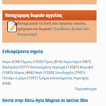
Καταχώρηση δωρεάν αγγελίας
Καταχώρησε τη δική σου αγγελία εύκολα,
γρήγορα και δωρεάν !
Συνδέσου
ή
κάνε νέο
λογαριασμό
Ενδιαφέροντα σημεία
Άκρο
(534)
Όρμος
(1050)
Όρος
(814)
Ακρωτήριο
(987)
Εκκλησία
(1077)
Κατοικημένη περιοχή
(13587)
Κορυφή
(1083)
Λόφος
(468)
Νησί
(1028)
Ξενοδοχείο
(7991)
Ποτάμι ή ρέμα
(1097)
Τμήμα κατοικημένης περιοχής
(648)
Περισσότερα
Κοντά στην Κάτω Αγία Μαρίνα σε ακτίνα 3Km