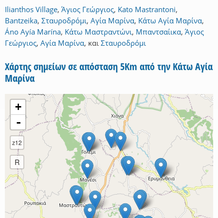
Ilianthos Village
,
Άγιος Γεώργιος
,
Kato Mastrantoni
,
Bantzeika
,
Σταυροδρόμι
,
Αγία Μαρίνα
,
Κάτω Αγία Μαρίνα
,
Áno Ayía Marína
,
Κάτω Μαστραντώνι
,
Μπαντσαίικα
,
Άγιος
Γεώργιος
,
Αγία Μαρίνα
,
και
Σταυροδρόμι
Χάρτης σημείων σε απόσταση 5Km από την Κάτω Αγία
Μαρίνα
+
-
z12
R