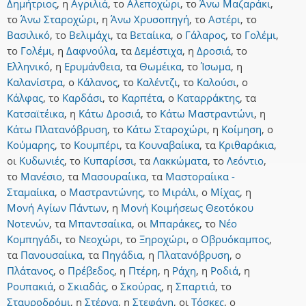
Δημήτριος
,
η
Αγριλιά
,
το
Αλεποχώρι
,
το
Άνω Μαζαράκι
,
το
Άνω Σταροχώρι
,
η
Άνω Χρυσοπηγή
,
το
Αστέρι
,
το
Βασιλικό
,
το
Βελιμάχι
,
τα
Βεταίικα
,
ο
Γάλαρος
,
το
Γολέμι
,
το
Γολέμι
,
η
Δαφνούλα
,
τα
Δεμέστιχα
,
η
Δροσιά
,
το
Ελληνικό
,
η
Ερυμάνθεια
,
τα
Θωμέικα
,
το
Ίσωμα
,
η
Καλανίστρα
,
ο
Κάλανος
,
το
Καλέντζι
,
το
Καλούσι
,
ο
Κάλφας
,
το
Καρδάσι
,
το
Καρπέτα
,
ο
Καταρράκτης
,
τα
Κατσαϊτέικα
,
η
Κάτω Δροσιά
,
το
Κάτω Μαστραντώνι
,
η
Κάτω Πλατανόβρυση
,
το
Κάτω Σταροχώρι
,
η
Κοίμηση
,
ο
Κούμαρης
,
το
Κουμπέρι
,
τα
Κουναβαίικα
,
τα
Κριθαράκια
,
οι
Κυδωνιές
,
το
Κυπαρίσσι
,
τα
Λακκώματα
,
το
Λεόντιο
,
το
Μανέσιο
,
τα
Μασουραίικα
,
τα
Μαστοραίικα -
Σταμαίικα
,
ο
Μαστραντώνης
,
το
Μιράλι
,
ο
Μίχας
,
η
Μονή Αγίων Πάντων
,
η
Μονή Κοιμήσεως Θεοτόκου
Νοτενών
,
τα
Μπαντσαίικα
,
οι
Μπαράκες
,
το
Νέο
Κομπηγάδι
,
το
Νεοχώρι
,
το
Ξηροχώρι
,
ο
Οβρυόκαμπος
,
τα
Πανουσαίικα
,
τα
Πηγάδια
,
η
Πλατανόβρυση
,
ο
Πλάτανος
,
ο
Πρέβεδος
,
η
Πτέρη
,
η
Ράχη
,
η
Ροδιά
,
η
Ρουπακιά
,
ο
Σκιαδάς
,
ο
Σκούρας
,
η
Σπαρτιά
,
το
Σταυροδρόμι
,
η
Στέρνα
,
η
Στεφάνη
,
οι
Τόσκες
,
ο