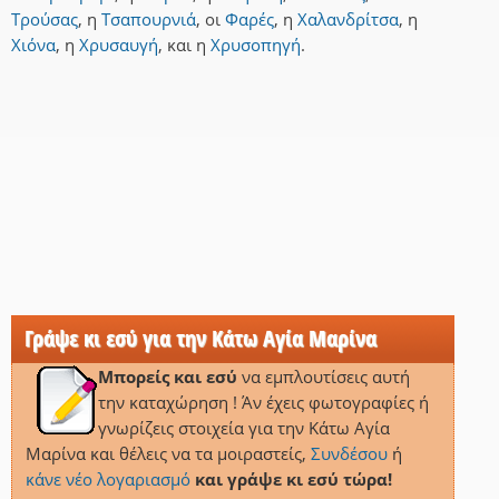
Τρούσας
,
η
Τσαπουρνιά
,
οι
Φαρές
,
η
Χαλανδρίτσα
,
η
Χιόνα
,
η
Χρυσαυγή
,
και
η
Χρυσοπηγή
.
Γράψε κι εσύ για την Κάτω Αγία Μαρίνα
Μπορείς και εσύ
να εμπλουτίσεις αυτή
την καταχώρηση ! Άν έχεις φωτογραφίες ή
γνωρίζεις στοιχεία για την Κάτω Αγία
Μαρίνα και θέλεις να τα μοιραστείς,
Συνδέσου
ή
κάνε νέο λογαριασμό
και γράψε κι εσύ τώρα!