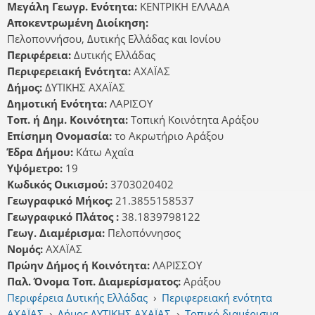
Μεγάλη Γεωγρ. Ενότητα:
ΚΕΝΤΡΙΚΗ ΕΛΛΑΔΑ
Αποκεντρωμένη Διοίκηση:
Πελοποννήσου, Δυτικής Ελλάδας και Ιονίου
Περιφέρεια:
Δυτικής Ελλάδας
Περιφερειακή Ενότητα:
ΑΧΑΪΑΣ
Δήμος:
ΔΥΤΙΚΗΣ ΑΧΑΪΑΣ
Δημοτική Ενότητα:
ΛΑΡΙΣΟΥ
Τοπ. ή Δημ. Κοινότητα:
Τοπική Κοινότητα Αράξου
Επίσημη Ονομασία:
το Ακρωτήριο Αράξου
Έδρα Δήμου:
Κάτω Αχαΐα
Υψόμετρο:
19
Κωδικός Οικισμού:
3703020402
Γεωγραφικό Μήκος:
21.3855158537
Γεωγραφικό Πλάτος :
38.1839798122
Γεωγ. Διαμέρισμα:
Πελοπόννησος
Νομός:
ΑΧΑΪΑΣ
Πρώην Δήμος ή Κοινότητα:
ΛΑΡΙΣΣΟΥ
Παλ. Όνομα Τοπ. Διαμερίσματος:
Αράξου
Περιφέρεια Δυτικής Ελλάδας
›
Περιφερειακή ενότητα
ΑΧΑΪΑΣ
›
Δήμος ΔΥΤΙΚΗΣ ΑΧΑΪΑΣ
›
Τοπικό διαμέρισμα