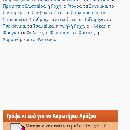
Προφήτης Ελισσαίος
,
η
Ράχη
,
ο
Ρίολος
,
τα
Σαγαίικα
,
το
Σαντομέρι
,
τα
Σουβαλιωτέικα
,
τα
Σπαλιαραίικα
,
τα
Σπαναίικα
,
ο
Σταθμός
,
τα
Στεναΐτικα
,
οι
Ταξιάρχες
,
τα
Τσακώνικα
,
τα
Τσαμαίικα
,
η
Υψηλή Ράχη
,
ο
Φλόκας
,
η
Φράγκα
,
οι
Φυλακές
,
η
Φώσταινα
,
το
Χαϊκάλι
,
η
Χαραυγή
,
και
τα
Ψευτέικα
.
Γράψε κι εσύ για το Ακρωτήριο Αράξου
Μπορείς και εσύ
να εμπλουτίσεις αυτή