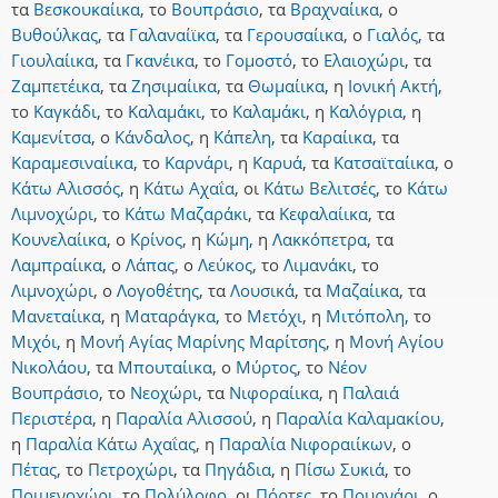
τα
Βεσκουκαίικα
,
το
Βουπράσιο
,
τα
Βραχναίικα
,
ο
Βυθούλκας
,
τα
Γαλαναίϊκα
,
τα
Γερουσαίικα
,
ο
Γιαλός
,
τα
Γιουλαίικα
,
τα
Γκανέικα
,
το
Γομοστό
,
το
Ελαιοχώρι
,
τα
Ζαμπετέικα
,
τα
Ζησιμαίικα
,
τα
Θωμαίικα
,
η
Ιονική Ακτή
,
το
Καγκάδι
,
το
Καλαμάκι
,
το
Καλαμάκι
,
η
Καλόγρια
,
η
Καμενίτσα
,
ο
Κάνδαλος
,
η
Κάπελη
,
τα
Καραίικα
,
τα
Καραμεσιναίικα
,
το
Καρνάρι
,
η
Καρυά
,
τα
Κατσαϊταίικα
,
ο
Κάτω Αλισσός
,
η
Κάτω Αχαΐα
,
οι
Κάτω Βελιτσές
,
το
Κάτω
Λιμνοχώρι
,
το
Κάτω Μαζαράκι
,
τα
Κεφαλαίικα
,
τα
Κουνελαίικα
,
ο
Κρίνος
,
η
Κώμη
,
η
Λακκόπετρα
,
τα
Λαμπραίικα
,
ο
Λάπας
,
ο
Λεύκος
,
το
Λιμανάκι
,
το
Λιμνοχώρι
,
ο
Λογοθέτης
,
τα
Λουσικά
,
τα
Μαζαίικα
,
τα
Μανεταίικα
,
η
Ματαράγκα
,
το
Μετόχι
,
η
Μιτόπολη
,
το
Μιχόι
,
η
Μονή Αγίας Μαρίνης Μαρίτσης
,
η
Μονή Αγίου
Νικολάου
,
τα
Μπουταίικα
,
ο
Μύρτος
,
το
Νέον
Βουπράσιο
,
το
Νεοχώρι
,
τα
Νιφοραίικα
,
η
Παλαιά
Περιστέρα
,
η
Παραλία Αλισσού
,
η
Παραλία Καλαμακίου
,
η
Παραλία Κάτω Αχαΐας
,
η
Παραλία Νιφοραιίκων
,
ο
Πέτας
,
το
Πετροχώρι
,
τα
Πηγάδια
,
η
Πίσω Συκιά
,
το
Ποιμενοχώρι
,
το
Πολύλοφο
,
οι
Πόρτες
,
το
Πουρνάρι
,
ο