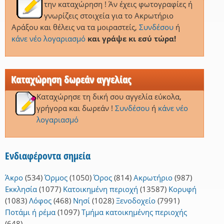
την καταχώρηση ! Άν έχεις φωτογραφίες ή
γνωρίζεις στοιχεία για το Ακρωτήριο
Αράξου και θέλεις να τα μοιραστείς,
Συνδέσου
ή
κάνε νέο λογαριασμό
και γράψε κι εσύ τώρα!
Καταχώρηση δωρεάν αγγελίας
Καταχώρησε τη δική σου αγγελία εύκολα,
γρήγορα και δωρεάν !
Συνδέσου
ή
κάνε νέο
λογαριασμό
Ενδιαφέροντα σημεία
Άκρο
(534)
Όρμος
(1050)
Όρος
(814)
Ακρωτήριο
(987)
Εκκλησία
(1077)
Κατοικημένη περιοχή
(13587)
Κορυφή
(1083)
Λόφος
(468)
Νησί
(1028)
Ξενοδοχείο
(7991)
Ποτάμι ή ρέμα
(1097)
Τμήμα κατοικημένης περιοχής
(648)