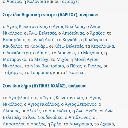
ο
Άραξος
,
η
Καλόγρια
και
οι
Ταξιάρχες
.
Στην ίδια Δημοτική ενότητα (ΛΑΡΙΣΟΥ), ανήκουν:
ο
Άγιος Κωνσταντίνος
,
ο
Άγιος Νικόλαος
,
ο
Άγιος
Νικόλαος
,
οι
Άνω Βελιτσές
,
ο
Απιδεώνας
,
ο
Άραξος
,
το
Βουπράσιο
,
η
Ιονική Ακτή
,
το
Καγκάδι
,
η
Καλόγρια
,
ο
Κάνδαλος
,
το
Καρνάρι
,
οι
Κάτω Βελιτσές
,
τα
Κεφαλαίικα
,
η
Λακκόπετρα
,
ο
Λάπας
,
το
Λιμανάκι
,
τα
Μαζαίικα
,
η
Ματαράγκα
,
το
Μετόχι
,
το
Μιχόι
,
η
Μονή Αγίου
Νικολάου
,
το
Νέον Βουπράσιο
,
ο
Πέτας
,
ο
Ρίολος
,
οι
Ταξιάρχες
,
τα
Τσαμαίικα
,
και
τα
Ψευτέικα
.
Στον ίδιο δήμο (ΔΥΤΙΚΗΣ ΑΧΑΪΑΣ), ανήκουν:
τα
Αγιοβλασίτικα
,
ο
Άγιος Κωνσταντίνος
,
ο
Άγιος
Νικόλαος
,
ο
Άγιος Νικόλαος
,
ο
Άγιος Στέφανος
,
ο
Αλισσός
,
οι
Αλυκές
,
τα
Αμπελάκια
,
η
Άνω Αχαΐα
,
οι
Άνω
Βελιτσές
,
τα
Άνω Σουδεναίικα
,
ο
Απιδεώνας
,
οι
Απόστολοι
,
ο
Άραξος
,
η
Άρλα
,
τα
Αυγεραίικα
,
το
Αχαϊκό
,