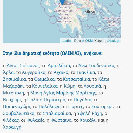
Leaflet
| Data
© OSM
, Χάρτες
© buk.gr
Στην ίδια Δημοτική ενότητα (ΩΛΕΝΙΑΣ), ανήκουν:
ο
Άγιος Στέφανος
,
τα
Αμπελάκια
,
τα
Άνω Σουδεναίικα
,
η
Άρλα
,
τα
Αυγεραίικα
,
το
Αχαϊκό
,
τα
Γκανέικα
,
τα
Ζησιμαίικα
,
τα
Θωμαίικα
,
τα
Κατσαϊταίικα
,
το
Κάτω
Μαζαράκι
,
τα
Κουνελαίικα
,
η
Κώμη
,
τα
Λουσικά
,
η
Μιτόπολη
,
η
Μονή Αγίας Μαρίνης Μαρίτσης
,
το
Νεοχώρι
,
η
Παλαιά Περιστέρα
,
τα
Πηγάδια
,
το
Ποιμενοχώρι
,
το
Πολύλοφο
,
οι
Πόρτες
,
το
Σαντομέρι
,
τα
Σουβαλιωτέικα
,
τα
Σπαλιαραίικα
,
η
Υψηλή Ράχη
,
ο
Φλόκας
,
οι
Φυλακές
,
η
Φώσταινα
,
το
Χαϊκάλι
,
και
η
Χαραυγή
.