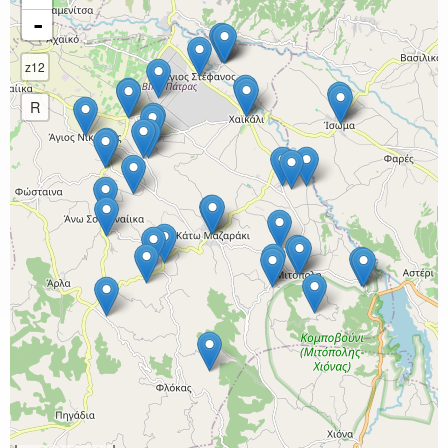
-
z12
R