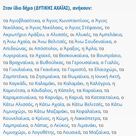
Στον ίδιο δήμο (ΔΥΤΙΚΗΣ ΑΧΑΪΑΣ), ανήκουν:
τα
Αγιοβλασίτικα
,
ο
Άγιος Κωνσταντίνος
,
ο
Άγιος
Νικόλαος
,
ο
Άγιος Νικόλαος
,
ο
Άγιος Στέφανος
,
το
Ακρωτήριο Αράξου
,
ο
Αλισσός
,
οι
Αλυκές
,
τα
Αμπελάκια
,
η
Άνω Αχαΐα
,
οι
Άνω Βελιτσές
,
τα
Άνω Σουδεναίικα
,
ο
Απιδεώνας
,
οι
Απόστολοι
,
ο
Άραξος
,
η
Άρλα
,
τα
Αυγεραίικα
,
το
Αχαϊκό
,
τα
Βεσκουκαίικα
,
το
Βουπράσιο
,
τα
Βραχναίικα
,
ο
Βυθούλκας
,
τα
Γερουσαίικα
,
ο
Γιαλός
,
τα
Γιουλαίικα
,
τα
Γκανέικα
,
το
Γομοστό
,
το
Ελαιοχώρι
,
τα
Ζαμπετέικα
,
τα
Ζησιμαίικα
,
τα
Θωμαίικα
,
η
Ιονική Ακτή
,
το
Καγκάδι
,
το
Καλαμάκι
,
το
Καλαμάκι
,
η
Καλόγρια
,
η
Καμενίτσα
,
ο
Κάνδαλος
,
η
Κάπελη
,
τα
Καραίικα
,
τα
Καραμεσιναίικα
,
το
Καρνάρι
,
η
Καρυά
,
τα
Κατσαϊταίικα
,
ο
Κάτω Αλισσός
,
η
Κάτω Αχαΐα
,
οι
Κάτω Βελιτσές
,
το
Κάτω
Λιμνοχώρι
,
το
Κάτω Μαζαράκι
,
τα
Κεφαλαίικα
,
τα
Κουνελαίικα
,
ο
Κρίνος
,
η
Κώμη
,
η
Λακκόπετρα
,
τα
Λαμπραίικα
,
ο
Λάπας
,
ο
Λεύκος
,
το
Λιμανάκι
,
το
Λιμνοχώρι
,
ο
Λογοθέτης
,
τα
Λουσικά
,
τα
Μαζαίικα
,
τα