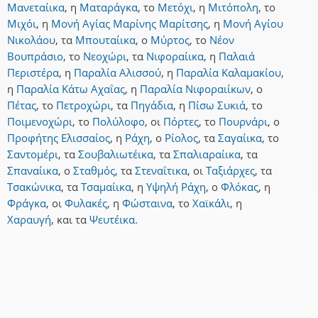
Μανεταίικα
,
η
Ματαράγκα
,
το
Μετόχι
,
η
Μιτόπολη
,
το
Μιχόι
,
η
Μονή Αγίας Μαρίνης Μαρίτσης
,
η
Μονή Αγίου
Νικολάου
,
τα
Μπουταίικα
,
ο
Μύρτος
,
το
Νέον
Βουπράσιο
,
το
Νεοχώρι
,
τα
Νιφοραίικα
,
η
Παλαιά
Περιστέρα
,
η
Παραλία Αλισσού
,
η
Παραλία Καλαμακίου
,
η
Παραλία Κάτω Αχαΐας
,
η
Παραλία Νιφοραιίκων
,
ο
Πέτας
,
το
Πετροχώρι
,
τα
Πηγάδια
,
η
Πίσω Συκιά
,
το
Ποιμενοχώρι
,
το
Πολύλοφο
,
οι
Πόρτες
,
το
Πουρνάρι
,
ο
Προφήτης Ελισσαίος
,
η
Ράχη
,
ο
Ρίολος
,
τα
Σαγαίικα
,
το
Σαντομέρι
,
τα
Σουβαλιωτέικα
,
τα
Σπαλιαραίικα
,
τα
Σπαναίικα
,
ο
Σταθμός
,
τα
Στεναΐτικα
,
οι
Ταξιάρχες
,
τα
Τσακώνικα
,
τα
Τσαμαίικα
,
η
Υψηλή Ράχη
,
ο
Φλόκας
,
η
Φράγκα
,
οι
Φυλακές
,
η
Φώσταινα
,
το
Χαϊκάλι
,
η
Χαραυγή
,
και
τα
Ψευτέικα
.