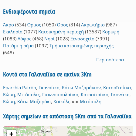
Ενδιαφέροντα σημεία
Άκρο
(534)
Όρμος
(1050)
Όρος
(814)
Ακρωτήριο
(987)
Εκκλησία
(1077)
Κατοικημένη περιοχή
(13587)
Κορυφή
(1083)
Λόφος
(468)
Νησί
(1028)
Ξενοδοχείο
(7991)
Ποτάμι ή ρέμα
(1097)
Τμήμα κατοικημένης περιοχής
(648)
Περισσότερα
Κοντά στα Γαλαναίϊκα σε ακτίνα 3Km
Eparchía Patrón
,
Γκαναίικα
,
Κάτω Μαζαράκιον
,
Κατσαϊταίικα
,
Κώμη
,
Μιτόπολις
,
Γιαννοπουλαίικα
,
Κατσαϊταίικα
,
Γκανέικα
,
Κώμη
,
Κάτω Μαζαράκι
,
Χαϊκάλι
,
και
Μιτόπολη
Χάρτης σημείων σε απόσταση 5Km από τα Γαλαναίϊκα
+