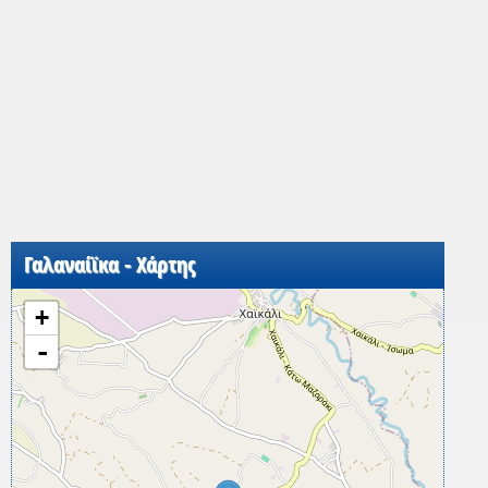
Γαλαναίϊκα - Χάρτης
+
-