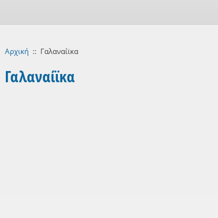
Αρχική
::
Γαλαναίϊκα
Γαλαναίϊκα