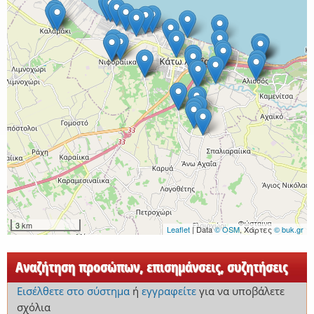
3 km
Leaflet
| Data
© OSM
, Χάρτες
© buk.gr
Αναζήτηση προσώπων, επισημάνσεις, συζητήσεις
Εισέλθετε στο σύστημα
ή
εγγραφείτε
για να υποβάλετε
σχόλια