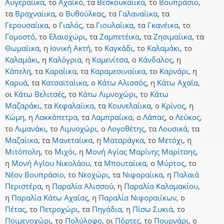
Αυγεραίικα
,
το
Αχαϊκό
,
τα
Βεσκουκαίικα
,
το
Βουπράσιο
,
τα
Βραχναίικα
,
ο
Βυθούλκας
,
τα
Γαλαναίϊκα
,
τα
Γερουσαίικα
,
ο
Γιαλός
,
τα
Γιουλαίικα
,
τα
Γκανέικα
,
το
Γομοστό
,
το
Ελαιοχώρι
,
τα
Ζαμπετέικα
,
τα
Ζησιμαίικα
,
τα
Θωμαίικα
,
η
Ιονική Ακτή
,
το
Καγκάδι
,
το
Καλαμάκι
,
το
Καλαμάκι
,
η
Καλόγρια
,
η
Καμενίτσα
,
ο
Κάνδαλος
,
η
Κάπελη
,
τα
Καραίικα
,
τα
Καραμεσιναίικα
,
το
Καρνάρι
,
η
Καρυά
,
τα
Κατσαϊταίικα
,
ο
Κάτω Αλισσός
,
η
Κάτω Αχαΐα
,
οι
Κάτω Βελιτσές
,
το
Κάτω Λιμνοχώρι
,
το
Κάτω
Μαζαράκι
,
τα
Κεφαλαίικα
,
τα
Κουνελαίικα
,
ο
Κρίνος
,
η
Κώμη
,
η
Λακκόπετρα
,
τα
Λαμπραίικα
,
ο
Λάπας
,
ο
Λεύκος
,
το
Λιμανάκι
,
το
Λιμνοχώρι
,
ο
Λογοθέτης
,
τα
Λουσικά
,
τα
Μαζαίικα
,
τα
Μανεταίικα
,
η
Ματαράγκα
,
το
Μετόχι
,
η
Μιτόπολη
,
το
Μιχόι
,
η
Μονή Αγίας Μαρίνης Μαρίτσης
,
η
Μονή Αγίου Νικολάου
,
τα
Μπουταίικα
,
ο
Μύρτος
,
το
Νέον Βουπράσιο
,
το
Νεοχώρι
,
τα
Νιφοραίικα
,
η
Παλαιά
Περιστέρα
,
η
Παραλία Αλισσού
,
η
Παραλία Καλαμακίου
,
η
Παραλία Κάτω Αχαΐας
,
η
Παραλία Νιφοραιίκων
,
ο
Πέτας
,
το
Πετροχώρι
,
τα
Πηγάδια
,
η
Πίσω Συκιά
,
το
Ποιμενοχώρι
,
το
Πολύλοφο
,
οι
Πόρτες
,
το
Πουρνάρι
,
ο