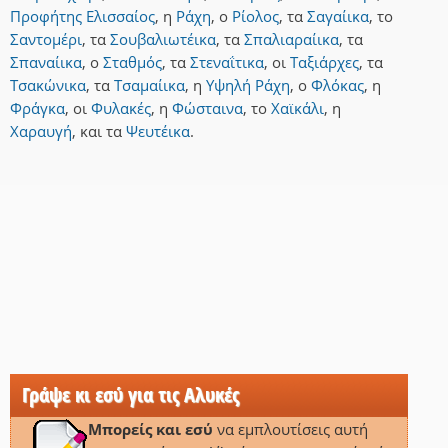
Προφήτης Ελισσαίος
,
η
Ράχη
,
ο
Ρίολος
,
τα
Σαγαίικα
,
το
Σαντομέρι
,
τα
Σουβαλιωτέικα
,
τα
Σπαλιαραίικα
,
τα
Σπαναίικα
,
ο
Σταθμός
,
τα
Στεναΐτικα
,
οι
Ταξιάρχες
,
τα
Τσακώνικα
,
τα
Τσαμαίικα
,
η
Υψηλή Ράχη
,
ο
Φλόκας
,
η
Φράγκα
,
οι
Φυλακές
,
η
Φώσταινα
,
το
Χαϊκάλι
,
η
Χαραυγή
,
και
τα
Ψευτέικα
.
Γράψε κι εσύ για τις Αλυκές
Μπορείς και εσύ
να εμπλουτίσεις αυτή