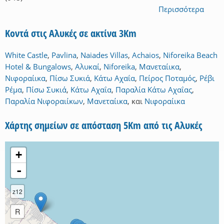
Περισσότερα
Κοντά στις Αλυκές σε ακτίνα 3Km
White Castle
,
Pavlina
,
Naiades Villas
,
Achaios
,
Niforeika Beach
Hotel & Bungalows
,
Αλυκαί
,
Niforeika
,
Μανεταίικα
,
Νιφοραίικα
,
Πίσω Συκιά
,
Κάτω Αχαΐα
,
Πείρος Ποταμός
,
Ρέβι
Ρέμα
,
Πίσω Συκιά
,
Κάτω Αχαΐα
,
Παραλία Κάτω Αχαΐας
,
Παραλία Νιφοραιίκων
,
Μανεταίικα
,
και
Νιφοραίικα
Χάρτης σημείων σε απόσταση 5Km από τις Αλυκές
+
-
z12
R