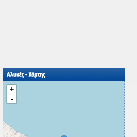
Αλυκές - Χάρτης
+
-