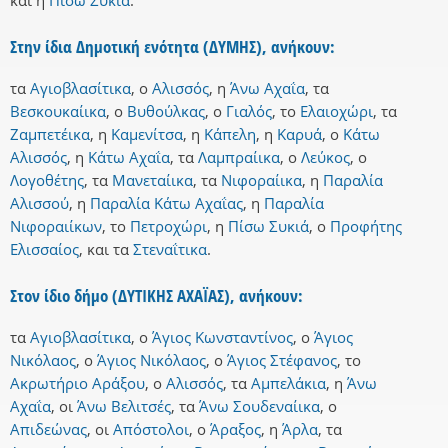
και
η
Πίσω Συκιά
.
Στην ίδια Δημοτική ενότητα (ΔΥΜΗΣ), ανήκουν:
τα
Αγιοβλασίτικα
,
ο
Αλισσός
,
η
Άνω Αχαΐα
,
τα
Βεσκουκαίικα
,
ο
Βυθούλκας
,
ο
Γιαλός
,
το
Ελαιοχώρι
,
τα
Ζαμπετέικα
,
η
Καμενίτσα
,
η
Κάπελη
,
η
Καρυά
,
ο
Κάτω
Αλισσός
,
η
Κάτω Αχαΐα
,
τα
Λαμπραίικα
,
ο
Λεύκος
,
ο
Λογοθέτης
,
τα
Μανεταίικα
,
τα
Νιφοραίικα
,
η
Παραλία
Αλισσού
,
η
Παραλία Κάτω Αχαΐας
,
η
Παραλία
Νιφοραιίκων
,
το
Πετροχώρι
,
η
Πίσω Συκιά
,
ο
Προφήτης
Ελισσαίος
,
και
τα
Στεναΐτικα
.
Στον ίδιο δήμο (ΔΥΤΙΚΗΣ ΑΧΑΪΑΣ), ανήκουν:
τα
Αγιοβλασίτικα
,
ο
Άγιος Κωνσταντίνος
,
ο
Άγιος
Νικόλαος
,
ο
Άγιος Νικόλαος
,
ο
Άγιος Στέφανος
,
το
Ακρωτήριο Αράξου
,
ο
Αλισσός
,
τα
Αμπελάκια
,
η
Άνω
Αχαΐα
,
οι
Άνω Βελιτσές
,
τα
Άνω Σουδεναίικα
,
ο
Απιδεώνας
,
οι
Απόστολοι
,
ο
Άραξος
,
η
Άρλα
,
τα