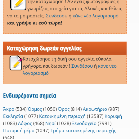
την καταχώρηση ! Άν έχεις φωτογραφίες ή
γνωρίζεις στοιχεία για τις Αλυκές και θέλεις
να τα μοιραστείς,
Συνδέσου
ή
κάνε νέο λογαριασμό
και γράψε κι εσύ τώρα!
Καταχώρηση δωρεάν αγγελίας
Καταχώρησε τη δική σου αγγελία εύκολα,
γρήγορα και δωρεάν !
Συνδέσου
ή
κάνε νέο
λογαριασμό
Ενδιαφέροντα σημεία
Άκρο
(534)
Όρμος
(1050)
Όρος
(814)
Ακρωτήριο
(987)
Εκκλησία
(1077)
Κατοικημένη περιοχή
(13587)
Κορυφή
(1083)
Λόφος
(468)
Νησί
(1028)
Ξενοδοχείο
(7991)
Ποτάμι ή ρέμα
(1097)
Τμήμα κατοικημένης περιοχής
(648)