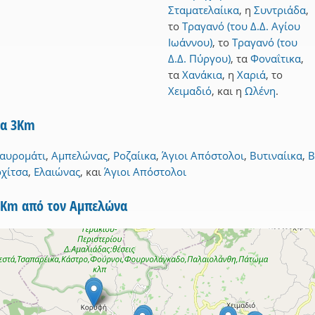
Σταματελαίικα
,
η
Συντριάδα
,
το
Τραγανό (του Δ.Δ. Αγίου
Ιωάννου)
,
το
Τραγανό (του
Δ.Δ. Πύργου)
,
τα
Φοναΐτικα
,
τα
Χανάκια
,
η
Χαριά
,
το
Χειμαδιό
,
και
η
Ωλένη
.
να 3Km
αυρομάτι
,
Αμπελώνας
,
Ροζαίικα
,
Άγιοι Απόστολοι
,
Βυτιναίικα
,
Β
χίτσα
,
Ελαιώνας
,
και
Άγιοι Απόστολοι
5Km από τον Αμπελώνα