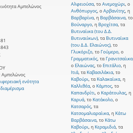
Αλφειούσα
,
το
Ανεμοχώρι
,
ο
οινότητα Αμπελώνος
Ανθόπυργος
,
ο
Αρβανίτης
,
η
Βαρβαρίνα
,
η
Βαρβάσαινα
,
το
Βούναργο
,
η
Βροχίτσα
,
τα
Βυτιναίικα (του Δ.Δ.
Βυτιναιίκων)
,
τα
Βυτιναίικα
881
(του Δ.Δ. Ελαιώνος)
,
το
3843
Γλυκόριζο
,
το
Γούμερο
,
ο
ς
Γραμματικός
,
τα
Γρανιτσαίικα
ο
Ελαιώνας
,
το
Επιτάλιο
,
η
ΟΥ
Ιτιά
,
τα
Καβασιλάκια
,
το
:
Αμπελώνος
Καβούρι
,
τα
Καλακαίικα
,
η
ιφερειακή ενότητα
Καλλιθέα
,
ο
Κάμπος
,
το
 διαμέρισμα
Καπανδρίτι
,
ο
Καράτουλας
,
η
Καρυά
,
το
Κατάκολο
,
ο
Κατσαρός
,
τα
Κατσομαλιαραίικα
,
η
Κάτω
Βαρβάσαινα
,
το
Κάτω
Καβούρι
,
η
Κεραμιδιά
,
τα