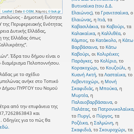
Βυτιναίικα (του Δ.Δ.
Leaflet
| Data
© OSM
, Χάρτες
© buk.gr
Ελαιώνος)
,
τα
Γρανιτσαίικα
,
ο
μπελώνος - Δημοτική Ενότητα
Ελαιώνας
,
η
Ιτιά
,
τα
Υ της Περιφερειακής Ενότητας
Καβασιλάκια
,
το
Καβούρι
,
τα
ρεια Δυτικής Ελλάδας,
Καλακαίικα
,
η
Καλλιθέα
,
ο
η της Ελλάδας όπως
Κάμπος
,
το
Κατάκολο
,
η
Κάτω
αλλικράτης”.
Βαρβάσαινα
,
το
Κάτω
Καβούρι
,
οι
Κολιρέικες
ών”. Έδρα του δήμου είναι ο
Παράγκες
,
το
Κολίριο
,
το
ό διαμέρισμα Πελοποννήσου.
Κορακοχώρι
,
το
Κουζούλι
,
η
λλάδας με το σχέδιο
Κυανή Ακτή
,
τα
Λασταίικα
,
το
 Αμπελώνας ανήκε στο Τοπικό
Λεβεντοχώρι
,
η
Μονή
ν Δήμου ΠΥΡΓΟΥ του Νομού
Σκαφιδιάς
,
η
Μπούκα
,
η
Μυρτέα
,
η
Παλαιοβαρβάσαινα
,
ο
έτρα από την επιφάνεια της
Παλάτας
,
τα
Πατρονικολαίικα
37,7262863843 και
το
Πυργί
,
ο
Πύργος
,
τα
 Οδηγίες για το πώς θα
Ροζέικα
,
η
Σαλμώνη
,
η
 εδώ.
Σκαφιδιά
,
το
Σκουροχώρι
,
τα