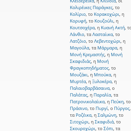
Κλειδερέικα
,
η
Κλινδιά
,
οι
Κολιρέικες Παράγκες
,
το
Κολίριο
,
το
Κορακοχώρι
,
η
Κορυφή
,
το
Κουζούλι
,
η
Κουτσοχέρα
,
η
Κυανή Ακτή
,
τ
Λάνθιο
,
τα
Λασταίικα
,
το
Λατζόιο
,
το
Λεβεντοχώρι
,
η
Μαγούλα
,
τα
Μάρμαρα
,
η
Μονή Κρεμαστής
,
η
Μονή
Σκαφιδιάς
,
η
Μονή
Φραγκοπηδήματος
,
το
Μουζάκι
,
η
Μπούκα
,
η
Μυρτέα
,
η
Ξυλοκέρα
,
η
Παλαιοβαρβάσαινα
,
ο
Παλάτας
,
η
Παραλία
,
τα
Πατρονικολαίικα
,
η
Πεύκη
,
το
Πράσινο
,
το
Πυργί
,
ο
Πύργος
,
τα
Ροζέικα
,
η
Σαλμώνη
,
το
Σιτοχώρι
,
η
Σκαφιδιά
,
το
Σκουροχώρι
,
το
Σόπι
,
τα