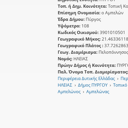
Τοπ. ή Δημ. Κοινότητα:
Τοπική Κ
Επίσημη Ονομασία:
ο Αμπελών
Έδρα Δήμου:
Πύργος
Υψόμετρο:
108
Κωδικός Οικισμού:
3901010501
Γεωγραφικό Μήκος:
21.4633611
Γεωγραφικό Πλάτος :
37.726286
Γεωγ. Διαμέρισμα:
Πελοπόννησο
Νομός:
ΗΛΕΙΑΣ
Πρώην Δήμος ή Κοινότητα:
ΠΥΡΓ
Παλ. Όνομα Τοπ. Διαμερίσματος
Περιφέρεια Δυτικής Ελλάδας
›
Περ
ΗΛΕΙΑΣ
›
Δήμος ΠΥΡΓΟΥ
›
Τοπικό
Αμπελώνος
›
Αμπελώνας