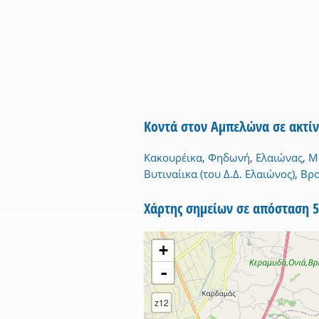
Κοντά στον Αμπελώνα σε ακτί
Κακουρέικα
,
Φηδωνή
,
Ελαιώνας
,
Μ
Βυτιναίικα (του Δ.Δ. Ελαιώνος)
,
Βρο
Χάρτης σημείων σε απόσταση 
+
-
z12