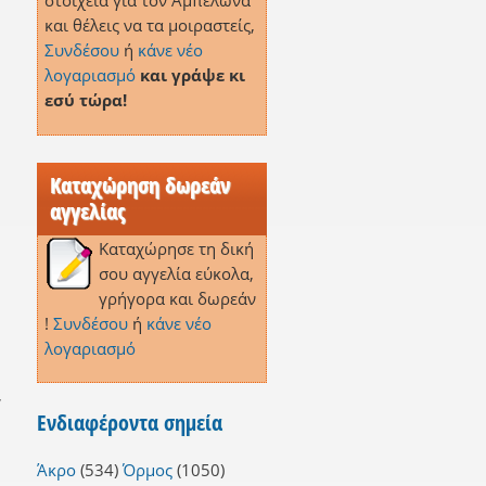
στοιχεία για τον Αμπελώνα
και θέλεις να τα μοιραστείς,
Συνδέσου
ή
κάνε νέο
λογαριασμό
και γράψε κι
εσύ τώρα!
Καταχώρηση δωρεάν
αγγελίας
Καταχώρησε τη δική
σου αγγελία εύκολα,
γρήγορα και δωρεάν
!
Συνδέσου
ή
κάνε νέο
λογαριασμό
,
Ενδιαφέροντα σημεία
Άκρο
(534)
Όρμος
(1050)