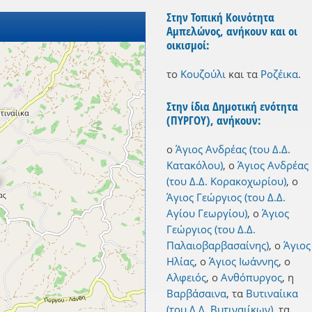
Στην Τοπική Κοινότητα
Αμπελώνος, ανήκουν και οι
οικισμοί:
το
Κουζούλι
και
τα
Ροζέικα
.
Στην ίδια Δημοτική ενότητα
(ΠΥΡΓΟΥ), ανήκουν:
ο
Άγιος Ανδρέας (του Δ.Δ.
Κατακόλου)
,
ο
Άγιος Ανδρέας
(του Δ.Δ. Κορακοχωρίου)
,
ο
Άγιος Γεώργιος (του Δ.Δ.
Αγίου Γεωργίου)
,
ο
Άγιος
Γεώργιος (του Δ.Δ.
Παλαιοβαρβασαίνης)
,
ο
Άγιος
Ηλίας
,
ο
Άγιος Ιωάννης
,
ο
Αλφειός
,
ο
Ανθόπυργος
,
η
Βαρβάσαινα
,
τα
Βυτιναίικα
(του Δ.Δ. Βυτιναιίκων)
,
τα