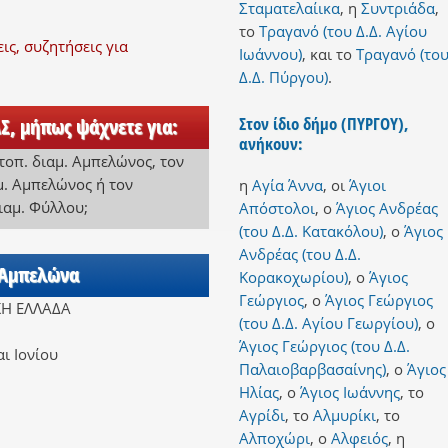
Σταματελαίικα
,
η
Συντριάδα
,
το
Τραγανό (του Δ.Δ. Αγίου
ς, συζητήσεις για
Ιωάννου)
,
και
το
Τραγανό (το
Δ.Δ. Πύργου)
.
Στον ίδιο δήμο (ΠΥΡΓΟΥ),
Σ, μήπως ψάχνετε για:
ανήκουν:
τοπ. διαμ. Αμπελώνος
,
τον
αμ. Αμπελώνος
ή
τον
η
Αγία Άννα
,
οι
Άγιοι
διαμ. Φύλλου
;
Απόστολοι
,
ο
Άγιος Ανδρέας
(του Δ.Δ. Κατακόλου)
,
ο
Άγιος
Ανδρέας (του Δ.Δ.
ν Αμπελώνα
Κορακοχωρίου)
,
ο
Άγιος
Γεώργιος
,
ο
Άγιος Γεώργιος
ΚΗ ΕΛΛΑΔΑ
(του Δ.Δ. Αγίου Γεωργίου)
,
ο
Άγιος Γεώργιος (του Δ.Δ.
ι Ιονίου
Παλαιοβαρβασαίνης)
,
ο
Άγιος
Ηλίας
,
ο
Άγιος Ιωάννης
,
το
Αγρίδι
,
το
Αλμυρίκι
,
το
Αλποχώρι
,
ο
Αλφειός
,
η