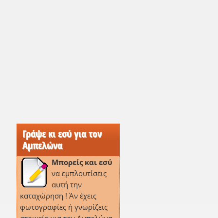
Γράψε κι εσύ για τον
Αμπελώνα
Μπορείς και εσύ
να εμπλουτίσεις
αυτή την
καταχώρηση ! Άν έχεις
φωτογραφίες ή γνωρίζεις