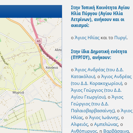
Στην Τοπική Κοινότητα Αγίου
Ηλία Πύργου (Αγίου Ηλία
Λετρίνων), ανήκουν και οι
οικισμοί:
ο
Άγιος Ηλίας
και
το
Πυργί
.
Στην ίδια Δημοτική ενότητα
(ΠΥΡΓΟΥ), ανήκουν:
ο
Άγιος Ανδρέας (του Δ.Δ.
Κατακόλου)
,
ο
Άγιος Ανδρέας
(του Δ.Δ. Κορακοχωρίου)
,
ο
Άγιος Γεώργιος (του Δ.Δ.
Αγίου Γεωργίου)
,
ο
Άγιος
Γεώργιος (του Δ.Δ.
Παλαιοβαρβασαίνης)
,
ο
Άγιος
Ηλίας
,
ο
Άγιος Ιωάννης
,
ο
Αλφειός
,
ο
Αμπελώνας
,
ο
Ανθόπυργος
,
η
Βαρβάσαινα
,