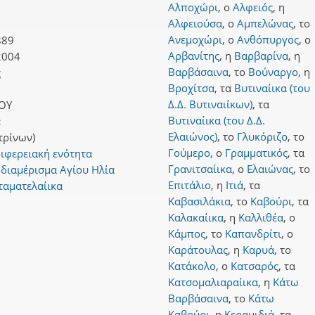
Αλποχώρι
,
ο
Αλφειός
,
η
Αλφειούσα
,
ο
Αμπελώνας
,
το
Ανεμοχώρι
,
ο
Ανθόπυργος
,
ο
889
Αρβανίτης
,
η
Βαρβαρίνα
,
η
2004
Βαρβάσαινα
,
το
Βούναργο
,
η
ς
Βροχίτσα
,
τα
Βυτιναίικα (του
Δ.Δ. Βυτιναιίκων)
,
τα
ΟΥ
Βυτιναίικα (του Δ.Δ.
:
Ελαιώνος)
,
το
Γλυκόριζο
,
το
τρίνων)
Γούμερο
,
ο
Γραμματικός
,
τα
ιφερειακή ενότητα
Γρανιτσαίικα
,
ο
Ελαιώνας
,
το
 διαμέρισμα Αγίου Ηλία
Επιτάλιο
,
η
Ιτιά
,
τα
ταματελαίικα
Καβασιλάκια
,
το
Καβούρι
,
τα
Καλακαίικα
,
η
Καλλιθέα
,
ο
Κάμπος
,
το
Καπανδρίτι
,
ο
Καράτουλας
,
η
Καρυά
,
το
Κατάκολο
,
ο
Κατσαρός
,
τα
Κατσομαλιαραίικα
,
η
Κάτω
Βαρβάσαινα
,
το
Κάτω
Καβούρι
,
η
Κεραμιδιά
,
τα