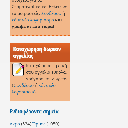
στοιχεία για τα
Σταματελαίικα και θέλεις να
τα μοιραστείς,
Συνδέσου
ή
κάνε νέο λογαριασμό
και
γράψε κι εσύ τώρα!
Καταχώρηση δωρεάν
αγγελίας
Καταχώρησε τη δική
σου αγγελία εύκολα,
γρήγορα και δωρεάν
!
Συνδέσου
ή
κάνε νέο
λογαριασμό
Ενδιαφέροντα σημεία
,
Άκρο
(534)
Όρμος
(1050)