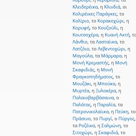
Κλειδερέικα
,
η
Κλινδιά
,
οι
Κολιρέικες Παράγκες
,
το
Κολίριο
,
το
Κορακοχώρι
,
η
Κορυφή
,
το
Κουζούλι
,
η
Κουτσοχέρα
,
η
Κυανή Ακτή
,
τ
Λάνθιο
,
τα
Λασταίικα
,
το
Λατζόιο
,
το
Λεβεντοχώρι
,
η
Μαγούλα
,
τα
Μάρμαρα
,
η
Μονή Κρεμαστής
,
η
Μονή
Σκαφιδιάς
,
η
Μονή
Φραγκοπηδήματος
,
το
Μουζάκι
,
η
Μπούκα
,
η
Μυρτέα
,
η
Ξυλοκέρα
,
η
Παλαιοβαρβάσαινα
,
ο
Παλάτας
,
η
Παραλία
,
τα
Πατρονικολαίικα
,
η
Πεύκη
,
το
Πράσινο
,
το
Πυργί
,
ο
Πύργος
,
τα
Ροζέικα
,
η
Σαλμώνη
,
το
Σιτοχώρι
,
η
Σκαφιδιά
,
το