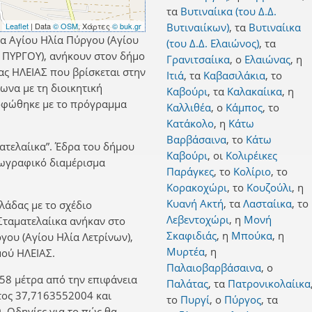
τα
Βυτιναίικα (του Δ.Δ.
Leaflet
| Data
© OSM
, Χάρτες
© buk.gr
Βυτιναιίκων)
,
τα
Βυτιναίικα
τα Αγίου Ηλία Πύργου (Αγίου
(του Δ.Δ. Ελαιώνος)
,
τα
α ΠΥΡΓΟΥ), ανήκουν στον δήμο
Γρανιτσαίικα
,
ο
Ελαιώνας
,
η
ας ΗΛΕΙΑΣ που βρίσκεται στην
Ιτιά
,
τα
Καβασιλάκια
,
το
ωνα με τη διοικητική
Καβούρι
,
τα
Καλακαίικα
,
η
ρφώθηκε με το πρόγραμμα
Καλλιθέα
,
ο
Κάμπος
,
το
Κατάκολο
,
η
Κάτω
Βαρβάσαινα
,
το
Κάτω
ατελαίικα”. Έδρα του δήμου
Καβούρι
,
οι
Κολιρέικες
εωγραφικό διαμέρισμα
Παράγκες
,
το
Κολίριο
,
το
Κορακοχώρι
,
το
Κουζούλι
,
η
Κυανή Ακτή
,
τα
Λασταίικα
,
το
λλάδας με το σχέδιο
Λεβεντοχώρι
,
η
Μονή
 Σταματελαίικα ανήκαν στο
Σκαφιδιάς
,
η
Μπούκα
,
η
γου (Αγίου Ηλία Λετρίνων),
Μυρτέα
,
η
ού ΗΛΕΙΑΣ.
Παλαιοβαρβάσαινα
,
ο
58 μέτρα από την επιφάνεια
Παλάτας
,
τα
Πατρονικολαίικα
τος 37,7163552004 και
το
Πυργί
,
ο
Πύργος
,
τα
 Οδηγίες για το πώς θα