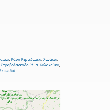
α
αίικα
,
Κάτω Κερτεζαίικα
,
Χανάκια
,
,
Στραβολάγκαδο Ρέμα
,
Καλακαίικα
,
Σκαφιδιά