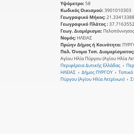
Υψόμετρο:
58
Κωδικός Οικισμού:
3901010303
Γεωγραφικό Μήκος:
21.3341338
Γεωγραφικό Πλάτος :
37.716355
Γεωγ. Διαμέρισμα:
Πελοπόννησο
Νομός:
ΗΛΕΙΑΣ
Πρώην Δήμος ή Κοινότητα:
ΠΥΡΓ
Παλ. Όνομα Τοπ. Διαμερίσματος
Αγίου Ηλία Πύργου (Αγίου Ηλία Λε
Περιφέρεια Δυτικής Ελλάδας
›
Περ
ΗΛΕΙΑΣ
›
Δήμος ΠΥΡΓΟΥ
›
Τοπικό
Πύργου (Αγίου Ηλία Λετρίνων)
›
Σ