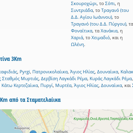
Σκουροχώρι
,
το
Σόπι
,
η
Συντριάδα
,
το
Τραγανό (του
Δ.Δ. Αγίου Ιωάννου)
,
το
Τραγανό (του Δ.Δ. Πύργου)
,
τ
Φοναΐτικα
,
τα
Χανάκια
,
η
Χαριά
,
το
Χειμαδιό
,
και
η
Ωλένη
.
κτίνα 3Km
αφιδιάς
,
Pyrgi
,
Πατρονικολαίικα
,
Άγιος Ηλίας
,
Δουναίικα
,
Καλακ
ς Σταθμός Μυρτιάς
,
Δερβίση Λαγκάδι Ρέμα
,
Κυράς Λαγκάδι Ρέμα
,
Κάτω Κερτεζαίικα
,
Πυργί
,
Μυρτέα
,
Άγιος Ηλίας
,
Δουναίικα
,
και
5Km από τα Σταματελαίικα