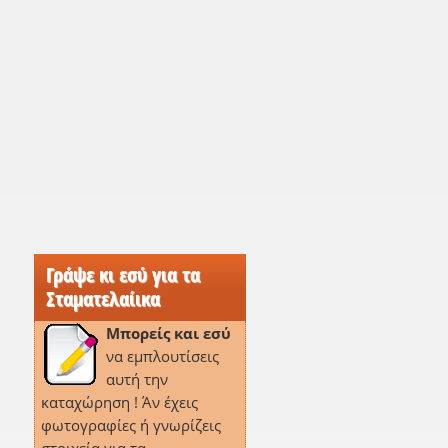
Γράψε κι εσύ για τα
Σταματελαίικα
Μπορείς και εσύ
να εμπλουτίσεις
αυτή την
καταχώρηση ! Άν έχεις
φωτογραφίες ή γνωρίζεις