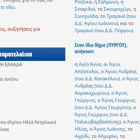
Ροζέικα
,
η
Σαλμώνη
,
η
τε εδώ.
Σκαφιδιά
,
το
Σκουροχώρι
,
η
Συντριάδα
,
το
Τραγανό (του
Δ.Δ. Αγίου Ιωάννου)
,
και
το
ς, συζητήσεις για
Τραγανό (του Δ.Δ. Πύργου)
.
Στον ίδιο δήμο (ΠΥΡΓΟΥ),
ανήκουν:
Σταματελαίικα
η
Αγία Άννα
,
οι
Άγιοι
ΚΗ ΕΛΛΑΔΑ
Απόστολοι
,
ο
Άγιος Ανδρέας
(του Δ.Δ. Κατακόλου)
,
ο
Άγιος
ι Ιονίου
Ανδρέας (του Δ.Δ.
Κορακοχωρίου)
,
ο
Άγιος
Γεώργιος
,
ο
Άγιος Γεώργιος
(του Δ.Δ. Αγίου Γεωργίου)
,
ο
Άγιος Γεώργιος (του Δ.Δ.
Παλαιοβαρβασαίνης)
,
ο
Άγιος
ου (Αγίου Ηλία Λετρίνων)
Ηλίας
,
ο
Άγιος Ιωάννης
,
το
ίικα
Αγρίδι
,
το
Αλμυρίκι
,
το