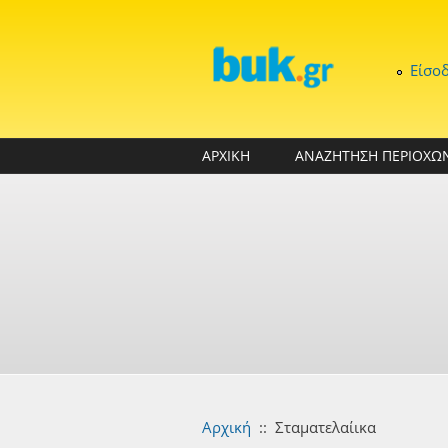
Παράκαμψη προς το κυρίως περιεχόμενο
Είσο
ΑΡΧΙΚΗ
ΑΝΑΖΗΤΗΣΗ ΠΕΡΙΟΧΩ
Αρχική
::
Σταματελαίικα