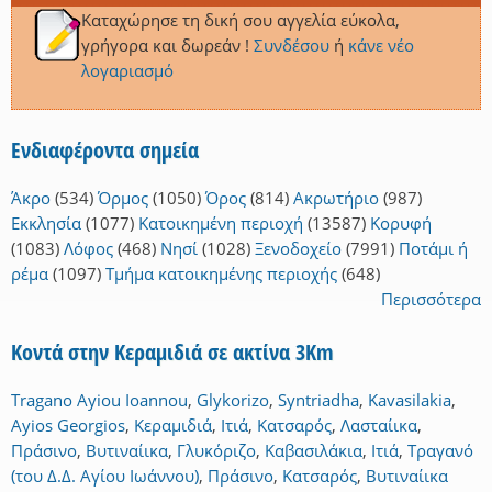
Καταχώρησε τη δική σου αγγελία εύκολα,
γρήγορα και δωρεάν !
Συνδέσου
ή
κάνε νέο
λογαριασμό
Ενδιαφέροντα σημεία
Άκρο
(534)
Όρμος
(1050)
Όρος
(814)
Ακρωτήριο
(987)
Εκκλησία
(1077)
Κατοικημένη περιοχή
(13587)
Κορυφή
(1083)
Λόφος
(468)
Νησί
(1028)
Ξενοδοχείο
(7991)
Ποτάμι ή
ρέμα
(1097)
Τμήμα κατοικημένης περιοχής
(648)
Περισσότερα
Κοντά στην Κεραμιδιά σε ακτίνα 3Km
Tragano Ayiou Ioannou
,
Glykorizo
,
Syntriadha
,
Kavasilakia
,
Ayios Georgios
,
Κεραμιδιά
,
Ιτιά
,
Κατσαρός
,
Λασταίικα
,
Πράσινο
,
Βυτιναίικα
,
Γλυκόριζο
,
Καβασιλάκια
,
Ιτιά
,
Τραγανό
(του Δ.Δ. Αγίου Ιωάννου)
,
Πράσινο
,
Κατσαρός
,
Βυτιναίικα