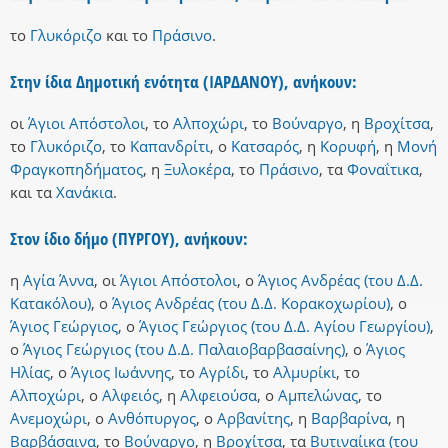
το
Γλυκόριζο
και
το
Πράσινο
.
Στην ίδια Δημοτική ενότητα (ΙΑΡΔΑΝΟΥ), ανήκουν:
οι
Άγιοι Απόστολοι
,
το
Αλποχώρι
,
το
Βούναργο
,
η
Βροχίτσα
,
το
Γλυκόριζο
,
το
Καπανδρίτι
,
ο
Κατσαρός
,
η
Κορυφή
,
η
Μονή
Φραγκοπηδήματος
,
η
Ξυλοκέρα
,
το
Πράσινο
,
τα
Φοναΐτικα
,
και
τα
Χανάκια
.
Στον ίδιο δήμο (ΠΥΡΓΟΥ), ανήκουν:
η
Αγία Άννα
,
οι
Άγιοι Απόστολοι
,
ο
Άγιος Ανδρέας (του Δ.Δ.
Κατακόλου)
,
ο
Άγιος Ανδρέας (του Δ.Δ. Κορακοχωρίου)
,
ο
Άγιος Γεώργιος
,
ο
Άγιος Γεώργιος (του Δ.Δ. Αγίου Γεωργίου)
,
ο
Άγιος Γεώργιος (του Δ.Δ. Παλαιοβαρβασαίνης)
,
ο
Άγιος
Ηλίας
,
ο
Άγιος Ιωάννης
,
το
Αγρίδι
,
το
Αλμυρίκι
,
το
Αλποχώρι
,
ο
Αλφειός
,
η
Αλφειούσα
,
ο
Αμπελώνας
,
το
Ανεμοχώρι
,
ο
Ανθόπυργος
,
ο
Αρβανίτης
,
η
Βαρβαρίνα
,
η
Βαρβάσαινα
,
το
Βούναργο
,
η
Βροχίτσα
,
τα
Βυτιναίικα (του