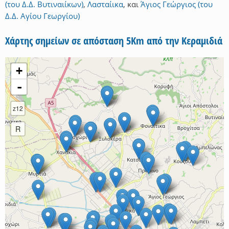
(του Δ.Δ. Βυτιναιίκων)
,
Λασταίικα
,
και
Άγιος Γεώργιος (του
Δ.Δ. Αγίου Γεωργίου)
Χάρτης σημείων σε απόσταση 5Km από την Κεραμιδιά
+
-
z12
R