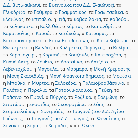
Δ.Δ. Βυτιναιίκων)
,
τα
Βυτιναίικα (του Δ.Δ. Ελαιώνος)
,
το
Γλυκόριζο
,
το
Γούμερο
,
ο
Γραμματικός
,
τα
Γρανιτσαίικα
,
ο
Ελαιώνας
,
το
Επιτάλιο
,
η
Ιτιά
,
τα
Καβασιλάκια
,
το
Καβούρι
,
τα
Καλακαίικα
,
η
Καλλιθέα
,
ο
Κάμπος
,
το
Καπανδρίτι
,
ο
Καράτουλας
,
η
Καρυά
,
το
Κατάκολο
,
ο
Κατσαρός
,
τα
Κατσομαλιαραίικα
,
η
Κάτω Βαρβάσαινα
,
το
Κάτω Καβούρι
,
τα
Κλειδερέικα
,
η
Κλινδιά
,
οι
Κολιρέικες Παράγκες
,
το
Κολίριο
,
το
Κορακοχώρι
,
η
Κορυφή
,
το
Κουζούλι
,
η
Κουτσοχέρα
,
η
Κυανή Ακτή
,
το
Λάνθιο
,
τα
Λασταίικα
,
το
Λατζόιο
,
το
Λεβεντοχώρι
,
η
Μαγούλα
,
τα
Μάρμαρα
,
η
Μονή Κρεμαστής
,
η
Μονή Σκαφιδιάς
,
η
Μονή Φραγκοπηδήματος
,
το
Μουζάκι
,
η
Μπούκα
,
η
Μυρτέα
,
η
Ξυλοκέρα
,
η
Παλαιοβαρβάσαινα
,
ο
Παλάτας
,
η
Παραλία
,
τα
Πατρονικολαίικα
,
η
Πεύκη
,
το
Πράσινο
,
το
Πυργί
,
ο
Πύργος
,
τα
Ροζέικα
,
η
Σαλμώνη
,
το
Σιτοχώρι
,
η
Σκαφιδιά
,
το
Σκουροχώρι
,
το
Σόπι
,
τα
Σταματελαίικα
,
η
Συντριάδα
,
το
Τραγανό (του Δ.Δ. Αγίου
Ιωάννου)
,
το
Τραγανό (του Δ.Δ. Πύργου)
,
τα
Φοναΐτικα
,
τα
Χανάκια
,
η
Χαριά
,
το
Χειμαδιό
,
και
η
Ωλένη
.