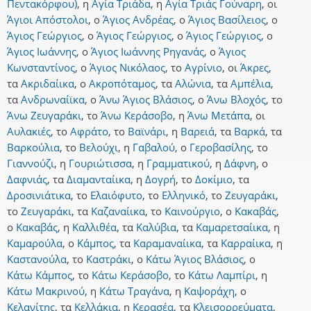
Πεντακόρφου)
,
η
Αγία Τριάδα
,
η
Αγία Τριάς Γούναρη
,
οι
Άγιοι Απόστολοι
,
ο
Άγιος Ανδρέας
,
ο
Άγιος Βασίλειος
,
ο
Άγιος Γεώργιος
,
ο
Άγιος Γεώργιος
,
ο
Άγιος Γεώργιος
,
ο
Άγιος Ιωάννης
,
ο
Άγιος Ιωάννης Ρηγανάς
,
ο
Άγιος
Κωνσταντίνος
,
ο
Άγιος Νικόλαος
,
το
Αγρίνιο
,
οι
Άκρες
,
τα
Ακριδαίικα
,
ο
Ακροπόταμος
,
τα
Αλώνια
,
τα
Αμπέλια
,
τα
Ανδρωναίϊκα
,
ο
Άνω Άγιος Βλάσιος
,
ο
Άνω Βλοχός
,
το
Άνω Ζευγαράκι
,
το
Άνω Κεράσοβο
,
η
Άνω Μετάπα
,
οι
Αυλακιές
,
το
Αφράτο
,
το
Βαϊνάρι
,
η
Βαρειά
,
τα
Βαρκά
,
τα
Βαρκούλια
,
το
Βελούχι
,
η
Γαβαλού
,
ο
Γεροβασίλης
,
το
Γιαννούζι
,
η
Γουριώτισσα
,
η
Γραμματικού
,
η
Δάφνη
,
ο
Δαφνιάς
,
τα
Διαμανταίικα
,
η
Δογρή
,
το
Δοκίμιο
,
τα
Δροσινιάτικα
,
το
Ελαιόφυτο
,
το
Ελληνικό
,
το
Ζευγαράκι
,
το
Ζευγαράκι
,
τα
Καζαναίικα
,
το
Καινούργιο
,
ο
Κακαβάς
,
ο
Κακαβάς
,
η
Καλλιθέα
,
τα
Καλύβια
,
τα
Καμαρετσαίικα
,
η
Καμαρούλα
,
ο
Κάμπος
,
τα
Καραμαναίικα
,
τα
Καρραίικα
,
η
Καστανούλα
,
το
Καστράκι
,
ο
Κάτω Άγιος Βλάσιος
,
ο
Κάτω Κάμπος
,
το
Κάτω Κεράσοβο
,
το
Κάτω Λαμπίρι
,
η
Κάτω Μακρινού
,
η
Κάτω Τραγάνα
,
η
Καψοράχη
,
ο
Κελανίτης
,
τα
Κελλάκια
,
η
Κερασέα
,
τα
Κλεισορρεύματα
,