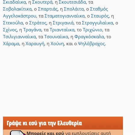
Σκιαδαίικα
,
η
Σκουτερά
,
η
Σκουτεσιάδα
,
τα
Σοβολακίτικα
,
ο
Σπαρτιάς
,
η
Σπολάιτα
,
ο
Σταθμός
Αγγελοκάστρου
,
τα
Σταματογιανναίικα
,
ο
Σταυρός
,
η
Στεκούλα
,
ο
Στράτος
,
η
Στριγανιά
,
τα
Στρογγυλαίικα
,
ο
Σχίνος
,
η
Τραγάνα
,
τα
Τριανταίικα
,
το
Τριχώνιο
,
τα
Τσιλιγιανναίικα
,
τα
Τσουναίικα
,
η
Φραγκόσκαλα
,
το
Χάραμα
,
η
Χαραυγή
,
η
Χούνη
,
και
ο
Ψηλόβραχος
.
Γράψε κι εσύ για την Ελευθερία
Μπορείς και εσύ
να εμπλουτίσεις αυτή