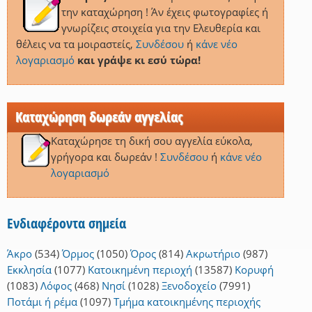
την καταχώρηση ! Άν έχεις φωτογραφίες ή
γνωρίζεις στοιχεία για την Ελευθερία και
θέλεις να τα μοιραστείς,
Συνδέσου
ή
κάνε νέο
λογαριασμό
και γράψε κι εσύ τώρα!
Καταχώρηση δωρεάν αγγελίας
Καταχώρησε τη δική σου αγγελία εύκολα,
γρήγορα και δωρεάν !
Συνδέσου
ή
κάνε νέο
λογαριασμό
Ενδιαφέροντα σημεία
Άκρο
(534)
Όρμος
(1050)
Όρος
(814)
Ακρωτήριο
(987)
Εκκλησία
(1077)
Κατοικημένη περιοχή
(13587)
Κορυφή
(1083)
Λόφος
(468)
Νησί
(1028)
Ξενοδοχείο
(7991)
Ποτάμι ή ρέμα
(1097)
Τμήμα κατοικημένης περιοχής