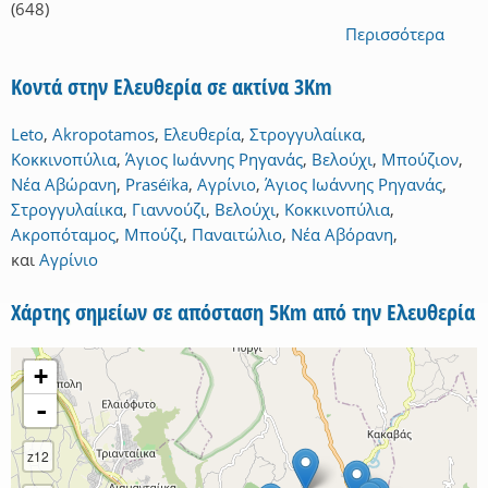
(648)
Περισσότερα
Κοντά στην Ελευθερία σε ακτίνα 3Km
Leto
,
Akropotamos
,
Ελευθερία
,
Στρογγυλαίικα
,
Κοκκινοπύλια
,
Άγιος Ιωάννης Ρηγανάς
,
Βελούχι
,
Μπούζιον
,
Νέα Αβώρανη
,
Praséïka
,
Αγρίνιο
,
Άγιος Ιωάννης Ρηγανάς
,
Στρογγυλαίικα
,
Γιαννούζι
,
Βελούχι
,
Κοκκινοπύλια
,
Ακροπόταμος
,
Μπούζι
,
Παναιτώλιο
,
Νέα Αβόρανη
,
και
Αγρίνιο
Χάρτης σημείων σε απόσταση 5Km από την Ελευθερία
+
-
z12