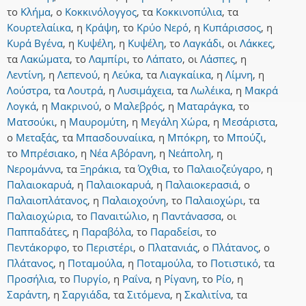
το
Κλήμα
,
ο
Κοκκινόλογγος
,
τα
Κοκκινοπύλια
,
τα
Κουρτελαίικα
,
η
Κράψη
,
το
Κρύο Νερό
,
η
Κυπάρισσος
,
η
Κυρά Βγένα
,
η
Κυψέλη
,
η
Κυψέλη
,
το
Λαγκάδι
,
οι
Λάκκες
,
τα
Λακώματα
,
το
Λαμπίρι
,
το
Λάπατο
,
οι
Λάσπες
,
η
Λεντίνη
,
η
Λεπενού
,
η
Λεύκα
,
τα
Λιαγκαίικα
,
η
Λίμνη
,
η
Λούστρα
,
τα
Λουτρά
,
η
Λυσιμάχεια
,
τα
Λωλέικα
,
η
Μακρά
Λογκά
,
η
Μακρινού
,
ο
Μαλεβρός
,
η
Ματαράγκα
,
το
Ματσούκι
,
η
Μαυρομύτη
,
η
Μεγάλη Χώρα
,
η
Μεσάριστα
,
ο
Μεταξάς
,
τα
Μπασδουναίικα
,
η
Μπόκρη
,
το
Μπούζι
,
το
Μπρέσιακο
,
η
Νέα Αβόρανη
,
η
Νεάπολη
,
η
Νερομάννα
,
τα
Ξηράκια
,
τα
Όχθια
,
το
Παλαιοζεύγαρο
,
η
Παλαιοκαρυά
,
η
Παλαιοκαρυά
,
η
Παλαιοκερασιά
,
ο
Παλαιοπλάτανος
,
η
Παλαιοχούνη
,
το
Παλαιοχώρι
,
τα
Παλαιοχώρια
,
το
Παναιτώλιο
,
η
Παντάνασσα
,
οι
Παππαδάτες
,
η
Παραβόλα
,
το
Παραδείσι
,
το
Πεντάκορφο
,
το
Περιστέρι
,
ο
Πλατανιάς
,
ο
Πλάτανος
,
ο
Πλάτανος
,
η
Ποταμούλα
,
η
Ποταμούλα
,
το
Ποτιστικό
,
τα
Προσήλια
,
το
Πυργίο
,
η
Ραΐνα
,
η
Ρίγανη
,
το
Ρίο
,
η
Σαράντη
,
η
Σαργιάδα
,
τα
Σιτόμενα
,
η
Σκαλιτίνα
,
τα