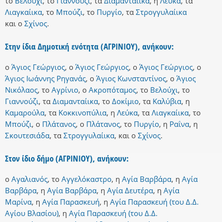
το
Βελούχι
,
το
Γιαννούζι
,
τα
Διαμανταίικα
,
η
Λεύκα
,
τα
Λιαγκαίικα
,
το
Μπούζι
,
το
Πυργίο
,
τα
Στρογγυλαίικα
και
ο
Σχίνος
.
Στην ίδια Δημοτική ενότητα (ΑΓΡΙΝΙΟΥ), ανήκουν:
ο
Άγιος Γεώργιος
,
ο
Άγιος Γεώργιος
,
ο
Άγιος Γεώργιος
,
ο
Άγιος Ιωάννης Ρηγανάς
,
ο
Άγιος Κωνσταντίνος
,
ο
Άγιος
Νικόλαος
,
το
Αγρίνιο
,
ο
Ακροπόταμος
,
το
Βελούχι
,
το
Γιαννούζι
,
τα
Διαμανταίικα
,
το
Δοκίμιο
,
τα
Καλύβια
,
η
Καμαρούλα
,
τα
Κοκκινοπύλια
,
η
Λεύκα
,
τα
Λιαγκαίικα
,
το
Μπούζι
,
ο
Πλάτανος
,
ο
Πλάτανος
,
το
Πυργίο
,
η
Ραΐνα
,
η
Σκουτεσιάδα
,
τα
Στρογγυλαίικα
,
και
ο
Σχίνος
.
Στον ίδιο δήμο (ΑΓΡΙΝΙΟΥ), ανήκουν:
ο
Αγαλιανός
,
το
Αγγελόκαστρο
,
η
Αγία Βαρβάρα
,
η
Αγία
Βαρβάρα
,
η
Αγία Βαρβάρα
,
η
Αγία Δευτέρα
,
η
Αγία
Μαρίνα
,
η
Αγία Παρασκευή
,
η
Αγία Παρασκευή (του Δ.Δ.
Αγίου Βλασίου)
,
η
Αγία Παρασκευή (του Δ.Δ.