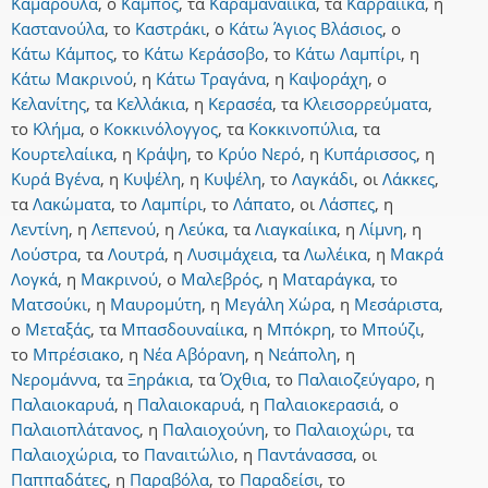
Καμαρούλα
,
ο
Κάμπος
,
τα
Καραμαναίικα
,
τα
Καρραίικα
,
η
Καστανούλα
,
το
Καστράκι
,
ο
Κάτω Άγιος Βλάσιος
,
ο
Κάτω Κάμπος
,
το
Κάτω Κεράσοβο
,
το
Κάτω Λαμπίρι
,
η
Κάτω Μακρινού
,
η
Κάτω Τραγάνα
,
η
Καψοράχη
,
ο
Κελανίτης
,
τα
Κελλάκια
,
η
Κερασέα
,
τα
Κλεισορρεύματα
,
το
Κλήμα
,
ο
Κοκκινόλογγος
,
τα
Κοκκινοπύλια
,
τα
Κουρτελαίικα
,
η
Κράψη
,
το
Κρύο Νερό
,
η
Κυπάρισσος
,
η
Κυρά Βγένα
,
η
Κυψέλη
,
η
Κυψέλη
,
το
Λαγκάδι
,
οι
Λάκκες
,
τα
Λακώματα
,
το
Λαμπίρι
,
το
Λάπατο
,
οι
Λάσπες
,
η
Λεντίνη
,
η
Λεπενού
,
η
Λεύκα
,
τα
Λιαγκαίικα
,
η
Λίμνη
,
η
Λούστρα
,
τα
Λουτρά
,
η
Λυσιμάχεια
,
τα
Λωλέικα
,
η
Μακρά
Λογκά
,
η
Μακρινού
,
ο
Μαλεβρός
,
η
Ματαράγκα
,
το
Ματσούκι
,
η
Μαυρομύτη
,
η
Μεγάλη Χώρα
,
η
Μεσάριστα
,
ο
Μεταξάς
,
τα
Μπασδουναίικα
,
η
Μπόκρη
,
το
Μπούζι
,
το
Μπρέσιακο
,
η
Νέα Αβόρανη
,
η
Νεάπολη
,
η
Νερομάννα
,
τα
Ξηράκια
,
τα
Όχθια
,
το
Παλαιοζεύγαρο
,
η
Παλαιοκαρυά
,
η
Παλαιοκαρυά
,
η
Παλαιοκερασιά
,
ο
Παλαιοπλάτανος
,
η
Παλαιοχούνη
,
το
Παλαιοχώρι
,
τα
Παλαιοχώρια
,
το
Παναιτώλιο
,
η
Παντάνασσα
,
οι
Παππαδάτες
,
η
Παραβόλα
,
το
Παραδείσι
,
το