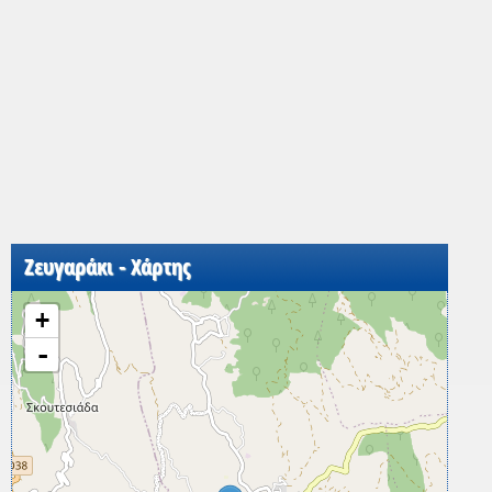
Ζευγαράκι - Χάρτης
+
-