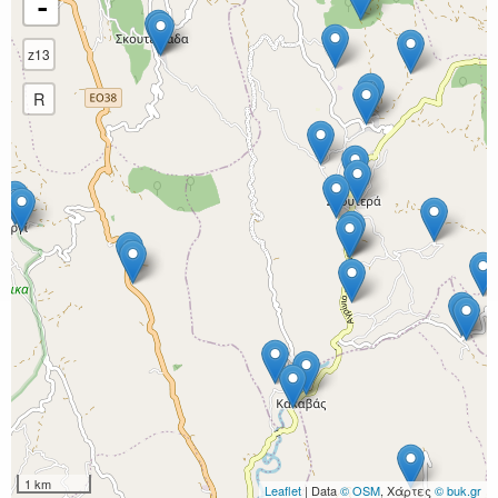
-
z13
R
1 km
Leaflet
| Data
© OSM
, Χάρτες
© buk.gr