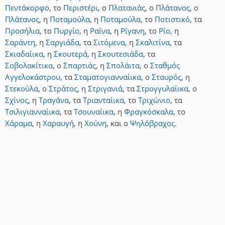
Πεντάκορφο
,
το
Περιστέρι
,
ο
Πλατανιάς
,
ο
Πλάτανος
,
ο
Πλάτανος
,
η
Ποταμούλα
,
η
Ποταμούλα
,
το
Ποτιστικό
,
τα
Προσήλια
,
το
Πυργίο
,
η
Ραΐνα
,
η
Ρίγανη
,
το
Ρίο
,
η
Σαράντη
,
η
Σαργιάδα
,
τα
Σιτόμενα
,
η
Σκαλιτίνα
,
τα
Σκιαδαίικα
,
η
Σκουτερά
,
η
Σκουτεσιάδα
,
τα
Σοβολακίτικα
,
ο
Σπαρτιάς
,
η
Σπολάιτα
,
ο
Σταθμός
Αγγελοκάστρου
,
τα
Σταματογιανναίικα
,
ο
Σταυρός
,
η
Στεκούλα
,
ο
Στράτος
,
η
Στριγανιά
,
τα
Στρογγυλαίικα
,
ο
Σχίνος
,
η
Τραγάνα
,
τα
Τριανταίικα
,
το
Τριχώνιο
,
τα
Τσιλιγιανναίικα
,
τα
Τσουναίικα
,
η
Φραγκόσκαλα
,
το
Χάραμα
,
η
Χαραυγή
,
η
Χούνη
,
και
ο
Ψηλόβραχος
.