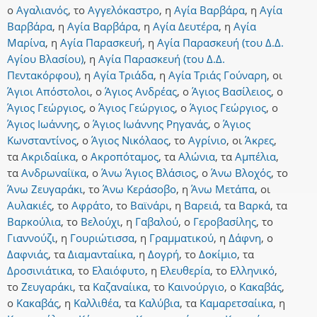
ο
Αγαλιανός
,
το
Αγγελόκαστρο
,
η
Αγία Βαρβάρα
,
η
Αγία
Βαρβάρα
,
η
Αγία Βαρβάρα
,
η
Αγία Δευτέρα
,
η
Αγία
Μαρίνα
,
η
Αγία Παρασκευή
,
η
Αγία Παρασκευή (του Δ.Δ.
Αγίου Βλασίου)
,
η
Αγία Παρασκευή (του Δ.Δ.
Πεντακόρφου)
,
η
Αγία Τριάδα
,
η
Αγία Τριάς Γούναρη
,
οι
Άγιοι Απόστολοι
,
ο
Άγιος Ανδρέας
,
ο
Άγιος Βασίλειος
,
ο
Άγιος Γεώργιος
,
ο
Άγιος Γεώργιος
,
ο
Άγιος Γεώργιος
,
ο
Άγιος Ιωάννης
,
ο
Άγιος Ιωάννης Ρηγανάς
,
ο
Άγιος
Κωνσταντίνος
,
ο
Άγιος Νικόλαος
,
το
Αγρίνιο
,
οι
Άκρες
,
τα
Ακριδαίικα
,
ο
Ακροπόταμος
,
τα
Αλώνια
,
τα
Αμπέλια
,
τα
Ανδρωναίϊκα
,
ο
Άνω Άγιος Βλάσιος
,
ο
Άνω Βλοχός
,
το
Άνω Ζευγαράκι
,
το
Άνω Κεράσοβο
,
η
Άνω Μετάπα
,
οι
Αυλακιές
,
το
Αφράτο
,
το
Βαϊνάρι
,
η
Βαρειά
,
τα
Βαρκά
,
τα
Βαρκούλια
,
το
Βελούχι
,
η
Γαβαλού
,
ο
Γεροβασίλης
,
το
Γιαννούζι
,
η
Γουριώτισσα
,
η
Γραμματικού
,
η
Δάφνη
,
ο
Δαφνιάς
,
τα
Διαμανταίικα
,
η
Δογρή
,
το
Δοκίμιο
,
τα
Δροσινιάτικα
,
το
Ελαιόφυτο
,
η
Ελευθερία
,
το
Ελληνικό
,
το
Ζευγαράκι
,
τα
Καζαναίικα
,
το
Καινούργιο
,
ο
Κακαβάς
,
ο
Κακαβάς
,
η
Καλλιθέα
,
τα
Καλύβια
,
τα
Καμαρετσαίικα
,
η