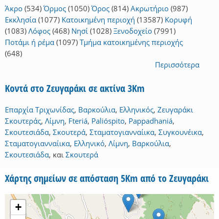
Άκρο
(534)
Όρμος
(1050)
Όρος
(814)
Ακρωτήριο
(987)
Εκκλησία
(1077)
Κατοικημένη περιοχή
(13587)
Κορυφή
(1083)
Λόφος
(468)
Νησί
(1028)
Ξενοδοχείο
(7991)
Ποτάμι ή ρέμα
(1097)
Τμήμα κατοικημένης περιοχής
(648)
Περισσότερα
Κοντά στο Ζευγαράκι σε ακτίνα 3Km
Επαρχία Τριχωνίδας
,
Βαρκούλια
,
Ελληνικός
,
Ζευγαράκι
Σκουτεράς
,
Λίμνη
,
Fteriá
,
Palióspito
,
Pappadhaniá
,
Σκουτεσιάδα
,
Σκουτερά
,
Σταματογιανναίικα
,
Συγκουνέικα
,
Σταματογιανναίικα
,
Ελληνικό
,
Λίμνη
,
Βαρκούλια
,
Σκουτεσιάδα
,
και
Σκουτερά
Χάρτης σημείων σε απόσταση 5Km από το Ζευγαράκι
+