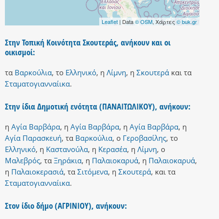
Leaflet
| Data
© OSM
, Χάρτες
© buk.gr
Στην Τοπική Κοινότητα Σκουτεράς, ανήκουν και οι
οικισμοί:
τα
Βαρκούλια
,
το
Ελληνικό
,
η
Λίμνη
,
η
Σκουτερά
και
τα
Σταματογιανναίικα
.
Στην ίδια Δημοτική ενότητα (ΠΑΝΑΙΤΩΛΙΚΟΥ), ανήκουν:
η
Αγία Βαρβάρα
,
η
Αγία Βαρβάρα
,
η
Αγία Βαρβάρα
,
η
Αγία Παρασκευή
,
τα
Βαρκούλια
,
ο
Γεροβασίλης
,
το
Ελληνικό
,
η
Καστανούλα
,
η
Κερασέα
,
η
Λίμνη
,
ο
Μαλεβρός
,
τα
Ξηράκια
,
η
Παλαιοκαρυά
,
η
Παλαιοκαρυά
,
η
Παλαιοκερασιά
,
τα
Σιτόμενα
,
η
Σκουτερά
,
και
τα
Σταματογιανναίικα
.
Στον ίδιο δήμο (ΑΓΡΙΝΙΟΥ), ανήκουν: