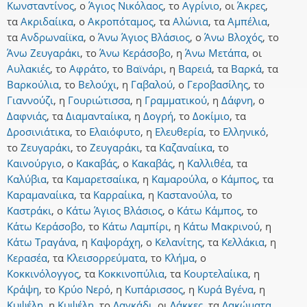
Κωνσταντίνος
,
ο
Άγιος Νικόλαος
,
το
Αγρίνιο
,
οι
Άκρες
,
τα
Ακριδαίικα
,
ο
Ακροπόταμος
,
τα
Αλώνια
,
τα
Αμπέλια
,
τα
Ανδρωναίϊκα
,
ο
Άνω Άγιος Βλάσιος
,
ο
Άνω Βλοχός
,
το
Άνω Ζευγαράκι
,
το
Άνω Κεράσοβο
,
η
Άνω Μετάπα
,
οι
Αυλακιές
,
το
Αφράτο
,
το
Βαϊνάρι
,
η
Βαρειά
,
τα
Βαρκά
,
τα
Βαρκούλια
,
το
Βελούχι
,
η
Γαβαλού
,
ο
Γεροβασίλης
,
το
Γιαννούζι
,
η
Γουριώτισσα
,
η
Γραμματικού
,
η
Δάφνη
,
ο
Δαφνιάς
,
τα
Διαμανταίικα
,
η
Δογρή
,
το
Δοκίμιο
,
τα
Δροσινιάτικα
,
το
Ελαιόφυτο
,
η
Ελευθερία
,
το
Ελληνικό
,
το
Ζευγαράκι
,
το
Ζευγαράκι
,
τα
Καζαναίικα
,
το
Καινούργιο
,
ο
Κακαβάς
,
ο
Κακαβάς
,
η
Καλλιθέα
,
τα
Καλύβια
,
τα
Καμαρετσαίικα
,
η
Καμαρούλα
,
ο
Κάμπος
,
τα
Καραμαναίικα
,
τα
Καρραίικα
,
η
Καστανούλα
,
το
Καστράκι
,
ο
Κάτω Άγιος Βλάσιος
,
ο
Κάτω Κάμπος
,
το
Κάτω Κεράσοβο
,
το
Κάτω Λαμπίρι
,
η
Κάτω Μακρινού
,
η
Κάτω Τραγάνα
,
η
Καψοράχη
,
ο
Κελανίτης
,
τα
Κελλάκια
,
η
Κερασέα
,
τα
Κλεισορρεύματα
,
το
Κλήμα
,
ο
Κοκκινόλογγος
,
τα
Κοκκινοπύλια
,
τα
Κουρτελαίικα
,
η
Κράψη
,
το
Κρύο Νερό
,
η
Κυπάρισσος
,
η
Κυρά Βγένα
,
η
Κυψέλη
,
η
Κυψέλη
,
το
Λαγκάδι
,
οι
Λάκκες
,
τα
Λακώματα
,