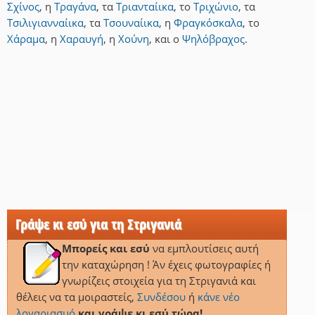
Σχίνος
,
η
Τραγάνα
,
τα
Τριανταίικα
,
το
Τριχώνιο
,
τα
Τσιλιγιανναίικα
,
τα
Τσουναίικα
,
η
Φραγκόσκαλα
,
το
Χάραμα
,
η
Χαραυγή
,
η
Χούνη
,
και
ο
Ψηλόβραχος
.
Γράψε κι εσύ για τη Στριγανιά
Μπορείς και εσύ
να εμπλουτίσεις αυτή
την καταχώρηση ! Άν έχεις φωτογραφίες ή
γνωρίζεις στοιχεία για τη Στριγανιά και
θέλεις να τα μοιραστείς,
Συνδέσου
ή
κάνε νέο
λογαριασμό
και γράψε κι εσύ τώρα!