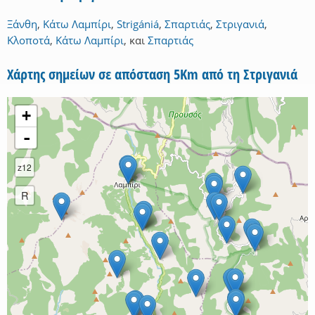
Ξάνθη
,
Κάτω Λαμπίρι
,
Strigániá
,
Σπαρτιάς
,
Στριγανιά
,
Κλοποτά
,
Κάτω Λαμπίρι
,
και
Σπαρτιάς
Χάρτης σημείων σε απόσταση 5Km από τη Στριγανιά
+
-
z12
R