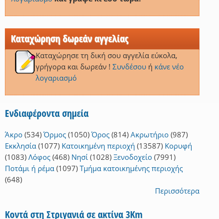
Καταχώρηση δωρεάν αγγελίας
Καταχώρησε τη δική σου αγγελία εύκολα,
γρήγορα και δωρεάν !
Συνδέσου
ή
κάνε νέο
λογαριασμό
Ενδιαφέροντα σημεία
Άκρο
(534)
Όρμος
(1050)
Όρος
(814)
Ακρωτήριο
(987)
Εκκλησία
(1077)
Κατοικημένη περιοχή
(13587)
Κορυφή
(1083)
Λόφος
(468)
Νησί
(1028)
Ξενοδοχείο
(7991)
Ποτάμι ή ρέμα
(1097)
Τμήμα κατοικημένης περιοχής
(648)
Περισσότερα
Κοντά στη Στριγανιά σε ακτίνα 3Km