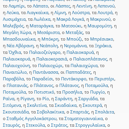
το
Λαμπίρι
,
το
Λάπατο
,
οι
Λάσπες
,
η
Λεντίνη
,
η
Λεπενού
,
η
Λεύκα
,
τα
Λιαγκαίικα
,
η
Λίμνη
,
η
Λούστρα
,
τα
Λουτρά
,
η
Λυσιμάχεια
,
τα
Λωλέικα
,
η
Μακρά Λογκά
,
η
Μακρινού
,
ο
Μαλεβρός
,
η
Ματαράγκα
,
το
Ματσούκι
,
η
Μαυρομύτη
,
η
Μεγάλη Χώρα
,
η
Μεσάριστα
,
ο
Μεταξάς
,
τα
Μπασδουναίικα
,
η
Μπόκρη
,
το
Μπούζι
,
το
Μπρέσιακο
,
η
Νέα Αβόρανη
,
η
Νεάπολη
,
η
Νερομάννα
,
τα
Ξηράκια
,
τα
Όχθια
,
το
Παλαιοζεύγαρο
,
η
Παλαιοκαρυά
,
η
Παλαιοκαρυά
,
η
Παλαιοκερασιά
,
ο
Παλαιοπλάτανος
,
η
Παλαιοχούνη
,
το
Παλαιοχώρι
,
τα
Παλαιοχώρια
,
το
Παναιτώλιο
,
η
Παντάνασσα
,
οι
Παππαδάτες
,
η
Παραβόλα
,
το
Παραδείσι
,
το
Πεντάκορφο
,
το
Περιστέρι
,
ο
Πλατανιάς
,
ο
Πλάτανος
,
ο
Πλάτανος
,
η
Ποταμούλα
,
η
Ποταμούλα
,
το
Ποτιστικό
,
τα
Προσήλια
,
το
Πυργίο
,
η
Ραΐνα
,
η
Ρίγανη
,
το
Ρίο
,
η
Σαράντη
,
η
Σαργιάδα
,
τα
Σιτόμενα
,
η
Σκαλιτίνα
,
τα
Σκιαδαίικα
,
η
Σκουτερά
,
η
Σκουτεσιάδα
,
τα
Σοβολακίτικα
,
ο
Σπαρτιάς
,
η
Σπολάιτα
,
ο
Σταθμός Αγγελοκάστρου
,
τα
Σταματογιανναίικα
,
ο
Σταυρός
,
η
Στεκούλα
,
ο
Στράτος
,
τα
Στρογγυλαίικα
,
ο