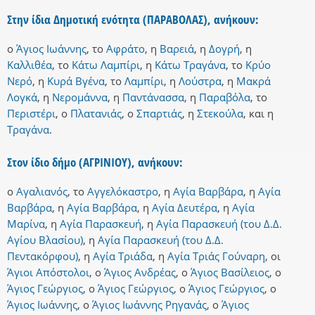
Στην ίδια Δημοτική ενότητα (ΠΑΡΑΒΟΛΑΣ), ανήκουν:
ο
Άγιος Ιωάννης
,
το
Αφράτο
,
η
Βαρειά
,
η
Δογρή
,
η
Καλλιθέα
,
το
Κάτω Λαμπίρι
,
η
Κάτω Τραγάνα
,
το
Κρύο
Νερό
,
η
Κυρά Βγένα
,
το
Λαμπίρι
,
η
Λούστρα
,
η
Μακρά
Λογκά
,
η
Νερομάννα
,
η
Παντάνασσα
,
η
Παραβόλα
,
το
Περιστέρι
,
ο
Πλατανιάς
,
ο
Σπαρτιάς
,
η
Στεκούλα
,
και
η
Τραγάνα
.
Στον ίδιο δήμο (ΑΓΡΙΝΙΟΥ), ανήκουν:
ο
Αγαλιανός
,
το
Αγγελόκαστρο
,
η
Αγία Βαρβάρα
,
η
Αγία
Βαρβάρα
,
η
Αγία Βαρβάρα
,
η
Αγία Δευτέρα
,
η
Αγία
Μαρίνα
,
η
Αγία Παρασκευή
,
η
Αγία Παρασκευή (του Δ.Δ.
Αγίου Βλασίου)
,
η
Αγία Παρασκευή (του Δ.Δ.
Πεντακόρφου)
,
η
Αγία Τριάδα
,
η
Αγία Τριάς Γούναρη
,
οι
Άγιοι Απόστολοι
,
ο
Άγιος Ανδρέας
,
ο
Άγιος Βασίλειος
,
ο
Άγιος Γεώργιος
,
ο
Άγιος Γεώργιος
,
ο
Άγιος Γεώργιος
,
ο
Άγιος Ιωάννης
,
ο
Άγιος Ιωάννης Ρηγανάς
,
ο
Άγιος