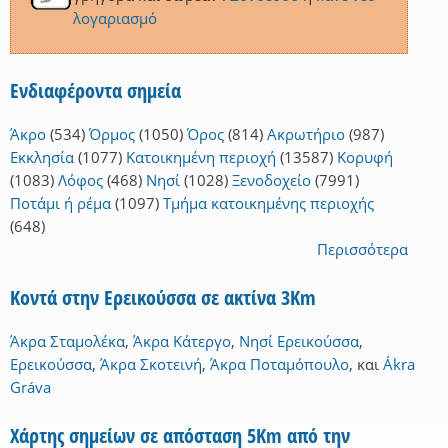
λογαριασμό
Ενδιαφέροντα σημεία
Άκρο
(534)
Όρμος
(1050)
Όρος
(814)
Ακρωτήριο
(987)
Εκκλησία
(1077)
Κατοικημένη περιοχή
(13587)
Κορυφή
(1083)
Λόφος
(468)
Νησί
(1028)
Ξενοδοχείο
(7991)
Ποτάμι ή ρέμα
(1097)
Τμήμα κατοικημένης περιοχής
(648)
Περισσότερα
Κοντά στην Ερεικούσσα σε ακτίνα 3Km
Άκρα Σταμολέκα
,
Άκρα Κάτεργο
,
Νησί Ερεικούσσα
,
Ερεικούσσα
,
Άκρα Σκοτεινή
,
Άκρα Ποταμόπουλο
,
και
Ákra
Gráva
Χάρτης σημείων σε απόσταση 5Km από την