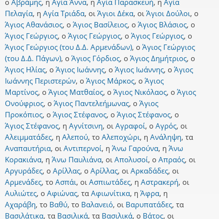
ο
Αβράμης
,
η
Αγία Άννα
,
η
Αγία Παρασκευή
,
η
Αγία
Πελαγία
,
η
Αγία Τριάδα
,
οι
Άγιοι Δέκα
,
οι
Άγιοι Δούλοι
,
ο
Άγιος Αθανάσιος
,
ο
Άγιος Βασίλειος
,
ο
Άγιος Βλάσιος
,
ο
Άγιος Γεώργιος
,
ο
Άγιος Γεώργιος
,
ο
Άγιος Γεώργιος
,
ο
Άγιος Γεώργιος (του Δ.Δ. Αρμενάδων)
,
ο
Άγιος Γεώργιος
(του Δ.Δ. Πάγων)
,
ο
Άγιος Γόρδιος
,
ο
Άγιος Δημήτριος
,
ο
Άγιος Ηλίας
,
ο
Άγιος Ιωάννης
,
ο
Άγιος Ιωάννης
,
ο
Άγιος
Ιωάννης Περιστερών
,
ο
Άγιος Μάρκος
,
ο
Άγιος
Μαρτίνος
,
ο
Άγιος Ματθαίος
,
ο
Άγιος Νικόλαος
,
ο
Άγιος
Ονούφριος
,
ο
Άγιος Παντελεήμωνας
,
ο
Άγιος
Προκόπιος
,
ο
Άγιος Στέφανος
,
ο
Άγιος Στέφανος
,
ο
Άγιος Στέφανος
,
η
Αγνίτσινη
,
οι
Αγραφοί
,
ο
Αγρός
,
οι
Αλειμματάδες
,
η
Αλεπού
,
το
Αλεποχώρι
,
η
Ανάληψη
,
τα
Αναπαυτήρια
,
οι
Αντιπερνοί
,
η
Άνω Γαρούνα
,
η
Άνω
Κορακιάνα
,
η
Άνω Παυλιάνα
,
οι
Απολυσοί
,
ο
Απραός
,
οι
Αργυράδες
,
ο
Αρίλλας
,
ο
Αρίλλας
,
οι
Αρκαδάδες
,
οι
Αρμενάδες
,
το
Ασπάι
,
οι
Ασπιωτάδες
,
η
Αστρακερή
,
οι
Αυλιώτες
,
ο
Αφιώνας
,
τα
Αφιωνίτικα
,
η
Άφρα
,
η
Αχαράβη
,
το
Βαθύ
,
το
Βαλανειό
,
οι
Βαρυπατάδες
,
τα
Βασιλάτικα
,
τα
Βασιλικά
,
τα
Βασιλικά
,
ο
Βάτος
,
οι