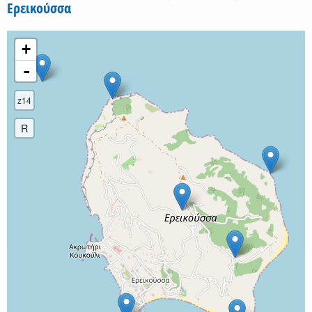
Ερεικούσσα
+
-
z14
R