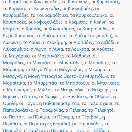
το
Κομπίτσι
,
ο
Κοντογιαλός
,
το
Κοντοκάλι
,
οι
Κορακάδες
,
τα
Κορνάτα
,
οι
Κουκνικάδες
,
οι
Κουναβάδες
,
οι
Κουραμάδες
,
τα
Κουραμαδίτικα
,
τα
Κουρκουλαίικα
,
οι
Κουσπάδες
,
οι
Κοψοχειλάδες
,
ο
Κρέμιθας
,
η
Κρήνη
,
τα
Κρητικά
,
ο
Κρινιάς
,
οι
Κυνοπιάστες
,
οι
Κυπριανάδες
,
η
Κυρά Χρυσικού
,
τα
Λαζαράτικα
,
το
Λαζαρέτο (νησίδα)
,
οι
Λάκωνες
,
το
Λαύκι
,
η
Λευκίμμη
,
οι
Λιαπάδες
,
το
Λιβάδι
,
ο
Λιθιασμένος
,
η
Λίμνη
,
η
Λίνια
,
τα
Λουκάτα
,
οι
Λούτσες
,
τα
Μαγάρικα
,
οι
Μαγουλάδες
,
το
Μαθράκι
,
οι
Μακράδες
,
τα
Μακράτα
,
οι
Μανατάδες
,
ο
Μαραθιάς
,
το
Μάρμαρο
,
το
Μέγα Υδρί
,
ο
Μέγγουλας
,
η
Μεσαριά
,
η
Μεσογγή
,
η
Μονή Υπεραγίας Θεοτόκου Μυρτιδίων
,
τα
Μοραΐτικα
,
το
Μπαρμπάτι
,
το
Μπαστούνι
,
οι
Μπενίτσες
,
ο
Μπούκαρης
,
ο
Μώλος
,
το
Νεοχωράκι
,
το
Νεοχώρι
,
το
Νησάκι
,
ο
Νότος
,
οι
Νύμφες
,
οι
Ξανθάτες
,
οι
Οθωνοί
,
η
Ομαλή
,
οι
Πάγοι
,
η
Παλαιοκαστρίτσα
,
το
Παλαιοχώρι
,
τα
Παπαθανάτικα
,
ο
Παραμόνας
,
ο
Πέλεκας
,
το
Πελεκητό
,
το
Πεντάτι
,
το
Πέραμα
,
το
Πέραμα
,
το
Περιβόλι
,
η
Περίθεια
,
οι
Περιστερές (νησίδα)
,
οι
Περουλάδες
,
το
Περούλι
,
η
Πετάλεια
,
η
Πετριτή
,
η
Πηγή
,
η
Πηλίδα
,
ο