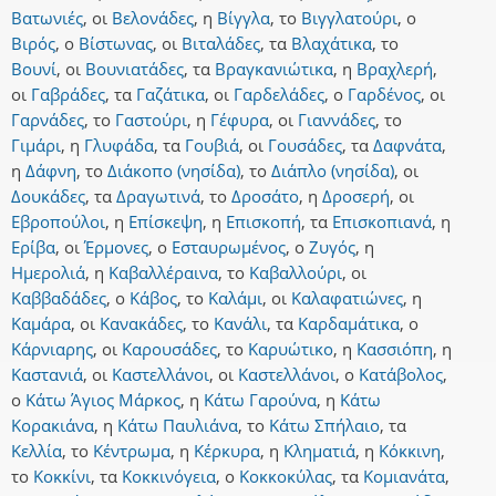
Βατωνιές
,
οι
Βελονάδες
,
η
Βίγγλα
,
το
Βιγγλατούρι
,
ο
Βιρός
,
ο
Βίστωνας
,
οι
Βιταλάδες
,
τα
Βλαχάτικα
,
το
Βουνί
,
οι
Βουνιατάδες
,
τα
Βραγκανιώτικα
,
η
Βραχλερή
,
οι
Γαβράδες
,
τα
Γαζάτικα
,
οι
Γαρδελάδες
,
ο
Γαρδένος
,
οι
Γαρνάδες
,
το
Γαστούρι
,
η
Γέφυρα
,
οι
Γιαννάδες
,
το
Γιμάρι
,
η
Γλυφάδα
,
τα
Γουβιά
,
οι
Γουσάδες
,
τα
Δαφνάτα
,
η
Δάφνη
,
το
Διάκοπο (νησίδα)
,
το
Διάπλο (νησίδα)
,
οι
Δουκάδες
,
τα
Δραγωτινά
,
το
Δροσάτο
,
η
Δροσερή
,
οι
Εβροπούλοι
,
η
Επίσκεψη
,
η
Επισκοπή
,
τα
Επισκοπιανά
,
η
Ερίβα
,
οι
Έρμονες
,
ο
Εσταυρωμένος
,
ο
Ζυγός
,
η
Ημερολιά
,
η
Καβαλλέραινα
,
το
Καβαλλούρι
,
οι
Καββαδάδες
,
ο
Κάβος
,
το
Καλάμι
,
οι
Καλαφατιώνες
,
η
Καμάρα
,
οι
Κανακάδες
,
το
Κανάλι
,
τα
Καρδαμάτικα
,
ο
Κάρνιαρης
,
οι
Καρουσάδες
,
το
Καρυώτικο
,
η
Κασσιόπη
,
η
Καστανιά
,
οι
Καστελλάνοι
,
οι
Καστελλάνοι
,
ο
Κατάβολος
,
ο
Κάτω Άγιος Μάρκος
,
η
Κάτω Γαρούνα
,
η
Κάτω
Κορακιάνα
,
η
Κάτω Παυλιάνα
,
το
Κάτω Σπήλαιο
,
τα
Κελλία
,
το
Κέντρωμα
,
η
Κέρκυρα
,
η
Κληματιά
,
η
Κόκκινη
,
το
Κοκκίνι
,
τα
Κοκκινόγεια
,
ο
Κοκκοκύλας
,
τα
Κομιανάτα
,