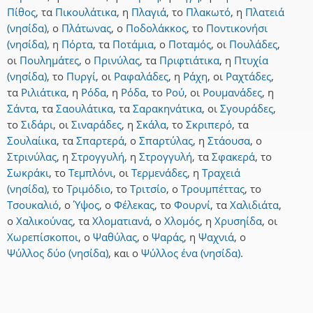
Πίθος
,
τα
Πικουλάτικα
,
η
Πλαγιά
,
το
Πλακωτό
,
η
Πλατειά
(νησίδα)
,
ο
Πλάτωνας
,
ο
Ποδολάκκος
,
το
Ποντικονήσι
(νησίδα)
,
η
Πόρτα
,
τα
Ποτάμια
,
ο
Ποταμός
,
οι
Πουλάδες
,
οι
Πουλημάτες
,
ο
Πρινύλας
,
τα
Πριφτιάτικα
,
η
Πτυχία
(νησίδα)
,
το
Πυργί
,
οι
Ραφαλάδες
,
η
Ράχη
,
οι
Ραχτάδες
,
τα
Ριλιάτικα
,
η
Ρόδα
,
η
Ρόδα
,
το
Ρού
,
οι
Ρουμανάδες
,
η
Σάντα
,
τα
Σαουλάτικα
,
τα
Σαρακηνάτικα
,
οι
Σγουράδες
,
το
Σιδάρι
,
οι
Σιναράδες
,
η
Σκάλα
,
το
Σκριπερό
,
τα
Σουλαίικα
,
τα
Σπαρτερά
,
ο
Σπαρτύλας
,
η
Στάουσα
,
ο
Στρινύλας
,
η
Στρογγυλή
,
η
Στρογγυλή
,
τα
Σφακερά
,
το
Σωκράκι
,
το
Τεμπλόνι
,
οι
Τερμενάδες
,
η
Τραχειά
(νησίδα)
,
το
Τριμόδιο
,
το
Τριτσίο
,
ο
Τρουμπέττας
,
το
Τσουκαλιό
,
ο
Ύψος
,
ο
Φέλεκας
,
το
Φουρνί
,
τα
Χαλιδιάτα
,
ο
Χαλικούνας
,
τα
Χλοματιανά
,
ο
Χλομός
,
η
Χρυσηίδα
,
οι
Χωρεπίσκοποι
,
ο
Ψαθύλας
,
ο
Ψαράς
,
η
Ψαχνιά
,
ο
Ψύλλος δύο (νησίδα)
,
και
ο
Ψύλλος ένα (νησίδα)
.