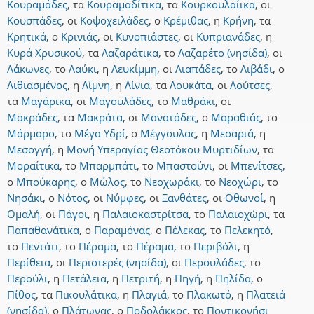
Κουραμάδες
,
τα
Κουραμαδίτικα
,
τα
Κουρκουλαίικα
,
οι
Κουσπάδες
,
οι
Κοψοχειλάδες
,
ο
Κρέμιθας
,
η
Κρήνη
,
τα
Κρητικά
,
ο
Κρινιάς
,
οι
Κυνοπιάστες
,
οι
Κυπριανάδες
,
η
Κυρά Χρυσικού
,
τα
Λαζαράτικα
,
το
Λαζαρέτο (νησίδα)
,
οι
Λάκωνες
,
το
Λαύκι
,
η
Λευκίμμη
,
οι
Λιαπάδες
,
το
Λιβάδι
,
ο
Λιθιασμένος
,
η
Λίμνη
,
η
Λίνια
,
τα
Λουκάτα
,
οι
Λούτσες
,
τα
Μαγάρικα
,
οι
Μαγουλάδες
,
το
Μαθράκι
,
οι
Μακράδες
,
τα
Μακράτα
,
οι
Μανατάδες
,
ο
Μαραθιάς
,
το
Μάρμαρο
,
το
Μέγα Υδρί
,
ο
Μέγγουλας
,
η
Μεσαριά
,
η
Μεσογγή
,
η
Μονή Υπεραγίας Θεοτόκου Μυρτιδίων
,
τα
Μοραΐτικα
,
το
Μπαρμπάτι
,
το
Μπαστούνι
,
οι
Μπενίτσες
,
ο
Μπούκαρης
,
ο
Μώλος
,
το
Νεοχωράκι
,
το
Νεοχώρι
,
το
Νησάκι
,
ο
Νότος
,
οι
Νύμφες
,
οι
Ξανθάτες
,
οι
Οθωνοί
,
η
Ομαλή
,
οι
Πάγοι
,
η
Παλαιοκαστρίτσα
,
το
Παλαιοχώρι
,
τα
Παπαθανάτικα
,
ο
Παραμόνας
,
ο
Πέλεκας
,
το
Πελεκητό
,
το
Πεντάτι
,
το
Πέραμα
,
το
Πέραμα
,
το
Περιβόλι
,
η
Περίθεια
,
οι
Περιστερές (νησίδα)
,
οι
Περουλάδες
,
το
Περούλι
,
η
Πετάλεια
,
η
Πετριτή
,
η
Πηγή
,
η
Πηλίδα
,
ο
Πίθος
,
τα
Πικουλάτικα
,
η
Πλαγιά
,
το
Πλακωτό
,
η
Πλατειά
(νησίδα)
,
ο
Πλάτωνας
,
ο
Ποδολάκκος
,
το
Ποντικονήσι