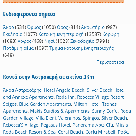
Ενδιαφέροντα σημεία
Άκρο
(534)
Όρμος
(1050)
Όρος
(814)
Ακρωτήριο
(987)
Εκκλησία
(1077)
Κατοικημένη περιοχή
(13587)
Κορυφή
(1083)
Λόφος
(468)
Νησί
(1028)
Ξενοδοχείο
(7991)
Ποτάμι ή ρέμα
(1097)
Τμήμα κατοικημένης περιοχής
(648)
Περισσότερα
Κοντά στην Αστρακερή σε ακτίνα 3Km
Άκρα Αστρακάρης
,
Hotel Angela Beach
,
Silver Beach Hotel
and Annexe Apartments
,
Roda Inn
,
Rebecca Village Resort
,
Spigos
,
Blue Garden Apartments
,
Milton Hotel
,
Tsonas
Apartments
,
Makis Studios & Apartments
,
Sunny Corfu
,
Roda
Garden Village
,
Villa Eleni
,
Valentinos
,
Spingos
,
Silver Beach
,
Rebecca'S Village
,
Pegasus Hotel
,
Panorama Apts Cfu
,
Mitsis
Roda Beach Resort & Spa
,
Coral Beach
,
Corfu Mirabell
,
Ρόδα