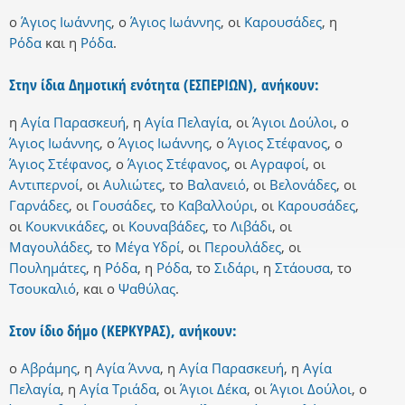
ο
Άγιος Ιωάννης
,
ο
Άγιος Ιωάννης
,
οι
Καρουσάδες
,
η
Ρόδα
και
η
Ρόδα
.
Στην ίδια Δημοτική ενότητα (ΕΣΠΕΡΙΩΝ), ανήκουν:
η
Αγία Παρασκευή
,
η
Αγία Πελαγία
,
οι
Άγιοι Δούλοι
,
ο
Άγιος Ιωάννης
,
ο
Άγιος Ιωάννης
,
ο
Άγιος Στέφανος
,
ο
Άγιος Στέφανος
,
ο
Άγιος Στέφανος
,
οι
Αγραφοί
,
οι
Αντιπερνοί
,
οι
Αυλιώτες
,
το
Βαλανειό
,
οι
Βελονάδες
,
οι
Γαρνάδες
,
οι
Γουσάδες
,
το
Καβαλλούρι
,
οι
Καρουσάδες
,
οι
Κουκνικάδες
,
οι
Κουναβάδες
,
το
Λιβάδι
,
οι
Μαγουλάδες
,
το
Μέγα Υδρί
,
οι
Περουλάδες
,
οι
Πουλημάτες
,
η
Ρόδα
,
η
Ρόδα
,
το
Σιδάρι
,
η
Στάουσα
,
το
Τσουκαλιό
,
και
ο
Ψαθύλας
.
Στον ίδιο δήμο (ΚΕΡΚΥΡΑΣ), ανήκουν:
ο
Αβράμης
,
η
Αγία Άννα
,
η
Αγία Παρασκευή
,
η
Αγία
Πελαγία
,
η
Αγία Τριάδα
,
οι
Άγιοι Δέκα
,
οι
Άγιοι Δούλοι
,
ο