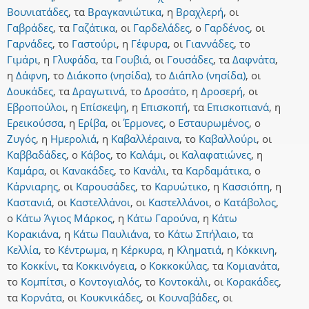
Βουνιατάδες
,
τα
Βραγκανιώτικα
,
η
Βραχλερή
,
οι
Γαβράδες
,
τα
Γαζάτικα
,
οι
Γαρδελάδες
,
ο
Γαρδένος
,
οι
Γαρνάδες
,
το
Γαστούρι
,
η
Γέφυρα
,
οι
Γιαννάδες
,
το
Γιμάρι
,
η
Γλυφάδα
,
τα
Γουβιά
,
οι
Γουσάδες
,
τα
Δαφνάτα
,
η
Δάφνη
,
το
Διάκοπο (νησίδα)
,
το
Διάπλο (νησίδα)
,
οι
Δουκάδες
,
τα
Δραγωτινά
,
το
Δροσάτο
,
η
Δροσερή
,
οι
Εβροπούλοι
,
η
Επίσκεψη
,
η
Επισκοπή
,
τα
Επισκοπιανά
,
η
Ερεικούσσα
,
η
Ερίβα
,
οι
Έρμονες
,
ο
Εσταυρωμένος
,
ο
Ζυγός
,
η
Ημερολιά
,
η
Καβαλλέραινα
,
το
Καβαλλούρι
,
οι
Καββαδάδες
,
ο
Κάβος
,
το
Καλάμι
,
οι
Καλαφατιώνες
,
η
Καμάρα
,
οι
Κανακάδες
,
το
Κανάλι
,
τα
Καρδαμάτικα
,
ο
Κάρνιαρης
,
οι
Καρουσάδες
,
το
Καρυώτικο
,
η
Κασσιόπη
,
η
Καστανιά
,
οι
Καστελλάνοι
,
οι
Καστελλάνοι
,
ο
Κατάβολος
,
ο
Κάτω Άγιος Μάρκος
,
η
Κάτω Γαρούνα
,
η
Κάτω
Κορακιάνα
,
η
Κάτω Παυλιάνα
,
το
Κάτω Σπήλαιο
,
τα
Κελλία
,
το
Κέντρωμα
,
η
Κέρκυρα
,
η
Κληματιά
,
η
Κόκκινη
,
το
Κοκκίνι
,
τα
Κοκκινόγεια
,
ο
Κοκκοκύλας
,
τα
Κομιανάτα
,
το
Κομπίτσι
,
ο
Κοντογιαλός
,
το
Κοντοκάλι
,
οι
Κορακάδες
,
τα
Κορνάτα
,
οι
Κουκνικάδες
,
οι
Κουναβάδες
,
οι