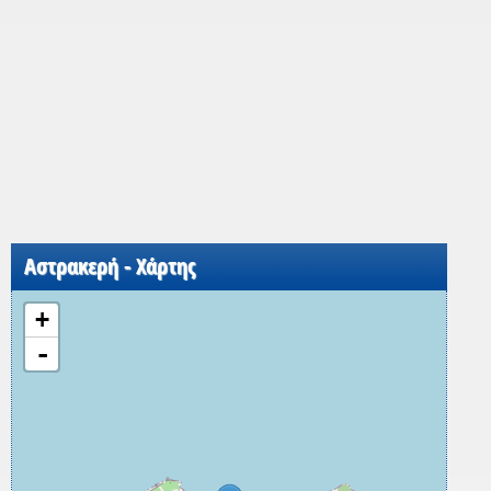
Αστρακερή - Χάρτης
+
-