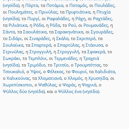
(νησίδα)
,
η
Πόρτα
,
τα
Ποτάμια
,
ο
Ποταμός
,
οι
Πουλάδες
,
οι
Πουλημάτες
,
ο
Πρινύλας
,
τα
Πριφτιάτικα
,
η
Πτυχία
(νησίδα)
,
το
Πυργί
,
οι
Ραφαλάδες
,
η
Ράχη
,
οι
Ραχτάδες
,
τα
Ριλιάτικα
,
η
Ρόδα
,
η
Ρόδα
,
το
Ρού
,
οι
Ρουμανάδες
,
η
Σάντα
,
τα
Σαουλάτικα
,
τα
Σαρακηνάτικα
,
οι
Σγουράδες
,
το
Σιδάρι
,
οι
Σιναράδες
,
η
Σκάλα
,
το
Σκριπερό
,
τα
Σουλαίικα
,
τα
Σπαρτερά
,
ο
Σπαρτύλας
,
η
Στάουσα
,
ο
Στρινύλας
,
η
Στρογγυλή
,
η
Στρογγυλή
,
τα
Σφακερά
,
το
Σωκράκι
,
το
Τεμπλόνι
,
οι
Τερμενάδες
,
η
Τραχειά
(νησίδα)
,
το
Τριμόδιο
,
το
Τριτσίο
,
ο
Τρουμπέττας
,
το
Τσουκαλιό
,
ο
Ύψος
,
ο
Φέλεκας
,
το
Φουρνί
,
τα
Χαλιδιάτα
,
ο
Χαλικούνας
,
τα
Χλοματιανά
,
ο
Χλομός
,
η
Χρυσηίδα
,
οι
Χωρεπίσκοποι
,
ο
Ψαθύλας
,
ο
Ψαράς
,
η
Ψαχνιά
,
ο
Ψύλλος δύο (νησίδα)
,
και
ο
Ψύλλος ένα (νησίδα)
.