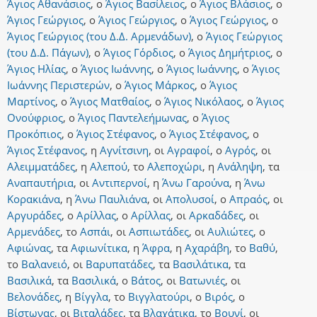
Άγιος Αθανάσιος
,
ο
Άγιος Βασίλειος
,
ο
Άγιος Βλάσιος
,
ο
Άγιος Γεώργιος
,
ο
Άγιος Γεώργιος
,
ο
Άγιος Γεώργιος
,
ο
Άγιος Γεώργιος (του Δ.Δ. Αρμενάδων)
,
ο
Άγιος Γεώργιος
(του Δ.Δ. Πάγων)
,
ο
Άγιος Γόρδιος
,
ο
Άγιος Δημήτριος
,
ο
Άγιος Ηλίας
,
ο
Άγιος Ιωάννης
,
ο
Άγιος Ιωάννης
,
ο
Άγιος
Ιωάννης Περιστερών
,
ο
Άγιος Μάρκος
,
ο
Άγιος
Μαρτίνος
,
ο
Άγιος Ματθαίος
,
ο
Άγιος Νικόλαος
,
ο
Άγιος
Ονούφριος
,
ο
Άγιος Παντελεήμωνας
,
ο
Άγιος
Προκόπιος
,
ο
Άγιος Στέφανος
,
ο
Άγιος Στέφανος
,
ο
Άγιος Στέφανος
,
η
Αγνίτσινη
,
οι
Αγραφοί
,
ο
Αγρός
,
οι
Αλειμματάδες
,
η
Αλεπού
,
το
Αλεποχώρι
,
η
Ανάληψη
,
τα
Αναπαυτήρια
,
οι
Αντιπερνοί
,
η
Άνω Γαρούνα
,
η
Άνω
Κορακιάνα
,
η
Άνω Παυλιάνα
,
οι
Απολυσοί
,
ο
Απραός
,
οι
Αργυράδες
,
ο
Αρίλλας
,
ο
Αρίλλας
,
οι
Αρκαδάδες
,
οι
Αρμενάδες
,
το
Ασπάι
,
οι
Ασπιωτάδες
,
οι
Αυλιώτες
,
ο
Αφιώνας
,
τα
Αφιωνίτικα
,
η
Άφρα
,
η
Αχαράβη
,
το
Βαθύ
,
το
Βαλανειό
,
οι
Βαρυπατάδες
,
τα
Βασιλάτικα
,
τα
Βασιλικά
,
τα
Βασιλικά
,
ο
Βάτος
,
οι
Βατωνιές
,
οι
Βελονάδες
,
η
Βίγγλα
,
το
Βιγγλατούρι
,
ο
Βιρός
,
ο
Βίστωνας
,
οι
Βιταλάδες
,
τα
Βλαχάτικα
,
το
Βουνί
,
οι