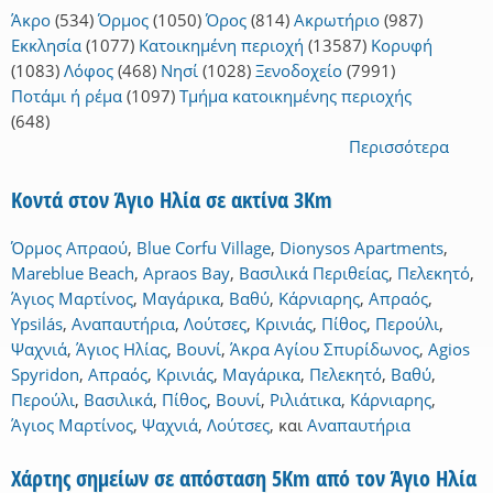
Άκρο
(534)
Όρμος
(1050)
Όρος
(814)
Ακρωτήριο
(987)
Εκκλησία
(1077)
Κατοικημένη περιοχή
(13587)
Κορυφή
(1083)
Λόφος
(468)
Νησί
(1028)
Ξενοδοχείο
(7991)
Ποτάμι ή ρέμα
(1097)
Τμήμα κατοικημένης περιοχής
(648)
Περισσότερα
Κοντά στον Άγιο Ηλία σε ακτίνα 3Km
Όρμος Απραού
,
Blue Corfu Village
,
Dionysos Apartments
,
Mareblue Beach
,
Apraos Bay
,
Βασιλικά Περιθείας
,
Πελεκητό
,
Άγιος Μαρτίνος
,
Μαγάρικα
,
Βαθύ
,
Κάρνιαρης
,
Απραός
,
Ypsilás
,
Αναπαυτήρια
,
Λούτσες
,
Κρινιάς
,
Πίθος
,
Περούλι
,
Ψαχνιά
,
Άγιος Ηλίας
,
Βουνί
,
Άκρα Αγίου Σπυρίδωνος
,
Agios
Spyridon
,
Απραός
,
Κρινιάς
,
Μαγάρικα
,
Πελεκητό
,
Βαθύ
,
Περούλι
,
Βασιλικά
,
Πίθος
,
Βουνί
,
Ριλιάτικα
,
Κάρνιαρης
,
Άγιος Μαρτίνος
,
Ψαχνιά
,
Λούτσες
,
και
Αναπαυτήρια
Χάρτης σημείων σε απόσταση 5Km από τον Άγιο Ηλία