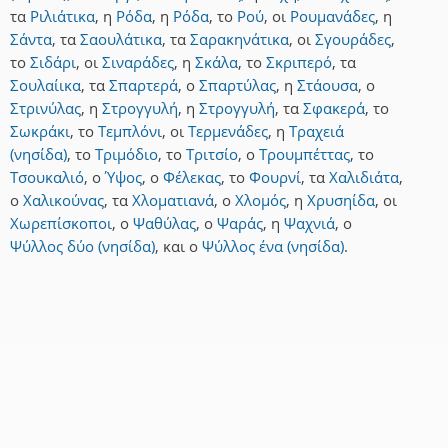
τα
Ριλιάτικα
,
η
Ρόδα
,
η
Ρόδα
,
το
Ρού
,
οι
Ρουμανάδες
,
η
Σάντα
,
τα
Σαουλάτικα
,
τα
Σαρακηνάτικα
,
οι
Σγουράδες
,
το
Σιδάρι
,
οι
Σιναράδες
,
η
Σκάλα
,
το
Σκριπερό
,
τα
Σουλαίικα
,
τα
Σπαρτερά
,
ο
Σπαρτύλας
,
η
Στάουσα
,
ο
Στρινύλας
,
η
Στρογγυλή
,
η
Στρογγυλή
,
τα
Σφακερά
,
το
Σωκράκι
,
το
Τεμπλόνι
,
οι
Τερμενάδες
,
η
Τραχειά
(νησίδα)
,
το
Τριμόδιο
,
το
Τριτσίο
,
ο
Τρουμπέττας
,
το
Τσουκαλιό
,
ο
Ύψος
,
ο
Φέλεκας
,
το
Φουρνί
,
τα
Χαλιδιάτα
,
ο
Χαλικούνας
,
τα
Χλοματιανά
,
ο
Χλομός
,
η
Χρυσηίδα
,
οι
Χωρεπίσκοποι
,
ο
Ψαθύλας
,
ο
Ψαράς
,
η
Ψαχνιά
,
ο
Ψύλλος δύο (νησίδα)
,
και
ο
Ψύλλος ένα (νησίδα)
.