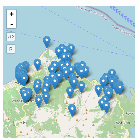
+
-
z12
R