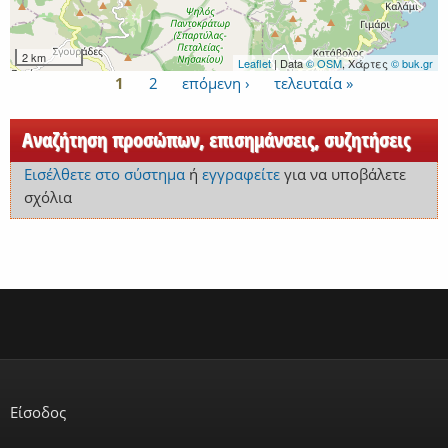
2 km
Leaflet
| Data
© OSM
, Χάρτες
© buk.gr
1
2
επόμενη ›
τελευταία »
Σελίδες
Αναζήτηση προσώπων, επισημάνσεις, συζητήσεις
Εισέλθετε στο σύστημα
ή
εγγραφείτε
για να υποβάλετε
σχόλια
Είσοδος