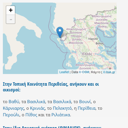
+
-
Leaflet
| Data
© OSM
, Χάρτες
© buk.gr
Στην Τοπική Κοινότητα Περιθείας, ανήκουν και οι
οικισμοί:
το
Βαθύ
,
τα
Βασιλικά
,
τα
Βασιλικά
,
το
Βουνί
,
ο
Κάρνιαρης
,
ο
Κρινιάς
,
το
Πελεκητό
,
η
Περίθεια
,
το
Περούλι
,
ο
Πίθος
και
τα
Ριλιάτικα
.
Στην ίδια Δημοτική ενότητα (ΘΙΝΑΛΙΟΥ), ανήκουν: