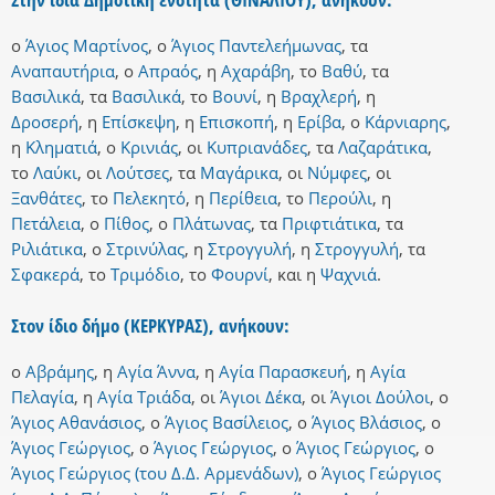
ο
Άγιος Μαρτίνος
,
ο
Άγιος Παντελεήμωνας
,
τα
Αναπαυτήρια
,
ο
Απραός
,
η
Αχαράβη
,
το
Βαθύ
,
τα
Βασιλικά
,
τα
Βασιλικά
,
το
Βουνί
,
η
Βραχλερή
,
η
Δροσερή
,
η
Επίσκεψη
,
η
Επισκοπή
,
η
Ερίβα
,
ο
Κάρνιαρης
,
η
Κληματιά
,
ο
Κρινιάς
,
οι
Κυπριανάδες
,
τα
Λαζαράτικα
,
το
Λαύκι
,
οι
Λούτσες
,
τα
Μαγάρικα
,
οι
Νύμφες
,
οι
Ξανθάτες
,
το
Πελεκητό
,
η
Περίθεια
,
το
Περούλι
,
η
Πετάλεια
,
ο
Πίθος
,
ο
Πλάτωνας
,
τα
Πριφτιάτικα
,
τα
Ριλιάτικα
,
ο
Στρινύλας
,
η
Στρογγυλή
,
η
Στρογγυλή
,
τα
Σφακερά
,
το
Τριμόδιο
,
το
Φουρνί
,
και
η
Ψαχνιά
.
Στον ίδιο δήμο (ΚΕΡΚΥΡΑΣ), ανήκουν:
ο
Αβράμης
,
η
Αγία Άννα
,
η
Αγία Παρασκευή
,
η
Αγία
Πελαγία
,
η
Αγία Τριάδα
,
οι
Άγιοι Δέκα
,
οι
Άγιοι Δούλοι
,
ο
Άγιος Αθανάσιος
,
ο
Άγιος Βασίλειος
,
ο
Άγιος Βλάσιος
,
ο
Άγιος Γεώργιος
,
ο
Άγιος Γεώργιος
,
ο
Άγιος Γεώργιος
,
ο
Άγιος Γεώργιος (του Δ.Δ. Αρμενάδων)
,
ο
Άγιος Γεώργιος