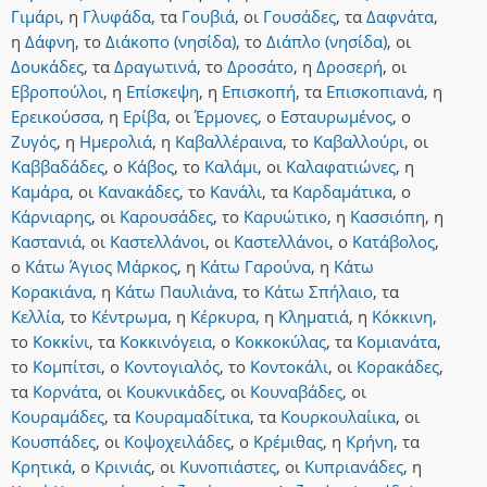
Γιμάρι
,
η
Γλυφάδα
,
τα
Γουβιά
,
οι
Γουσάδες
,
τα
Δαφνάτα
,
η
Δάφνη
,
το
Διάκοπο (νησίδα)
,
το
Διάπλο (νησίδα)
,
οι
Δουκάδες
,
τα
Δραγωτινά
,
το
Δροσάτο
,
η
Δροσερή
,
οι
Εβροπούλοι
,
η
Επίσκεψη
,
η
Επισκοπή
,
τα
Επισκοπιανά
,
η
Ερεικούσσα
,
η
Ερίβα
,
οι
Έρμονες
,
ο
Εσταυρωμένος
,
ο
Ζυγός
,
η
Ημερολιά
,
η
Καβαλλέραινα
,
το
Καβαλλούρι
,
οι
Καββαδάδες
,
ο
Κάβος
,
το
Καλάμι
,
οι
Καλαφατιώνες
,
η
Καμάρα
,
οι
Κανακάδες
,
το
Κανάλι
,
τα
Καρδαμάτικα
,
ο
Κάρνιαρης
,
οι
Καρουσάδες
,
το
Καρυώτικο
,
η
Κασσιόπη
,
η
Καστανιά
,
οι
Καστελλάνοι
,
οι
Καστελλάνοι
,
ο
Κατάβολος
,
ο
Κάτω Άγιος Μάρκος
,
η
Κάτω Γαρούνα
,
η
Κάτω
Κορακιάνα
,
η
Κάτω Παυλιάνα
,
το
Κάτω Σπήλαιο
,
τα
Κελλία
,
το
Κέντρωμα
,
η
Κέρκυρα
,
η
Κληματιά
,
η
Κόκκινη
,
το
Κοκκίνι
,
τα
Κοκκινόγεια
,
ο
Κοκκοκύλας
,
τα
Κομιανάτα
,
το
Κομπίτσι
,
ο
Κοντογιαλός
,
το
Κοντοκάλι
,
οι
Κορακάδες
,
τα
Κορνάτα
,
οι
Κουκνικάδες
,
οι
Κουναβάδες
,
οι
Κουραμάδες
,
τα
Κουραμαδίτικα
,
τα
Κουρκουλαίικα
,
οι
Κουσπάδες
,
οι
Κοψοχειλάδες
,
ο
Κρέμιθας
,
η
Κρήνη
,
τα
Κρητικά
,
ο
Κρινιάς
,
οι
Κυνοπιάστες
,
οι
Κυπριανάδες
,
η