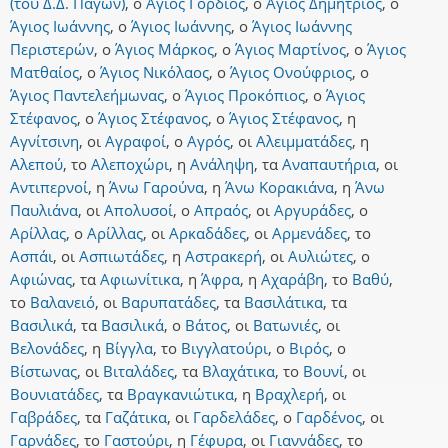
(του Δ.Δ. Πάγων)
,
ο
Άγιος Γόρδιος
,
ο
Άγιος Δημήτριος
,
ο
Άγιος Ιωάννης
,
ο
Άγιος Ιωάννης
,
ο
Άγιος Ιωάννης
Περιστερών
,
ο
Άγιος Μάρκος
,
ο
Άγιος Μαρτίνος
,
ο
Άγιος
Ματθαίος
,
ο
Άγιος Νικόλαος
,
ο
Άγιος Ονούφριος
,
ο
Άγιος Παντελεήμωνας
,
ο
Άγιος Προκόπιος
,
ο
Άγιος
Στέφανος
,
ο
Άγιος Στέφανος
,
ο
Άγιος Στέφανος
,
η
Αγνίτσινη
,
οι
Αγραφοί
,
ο
Αγρός
,
οι
Αλειμματάδες
,
η
Αλεπού
,
το
Αλεποχώρι
,
η
Ανάληψη
,
τα
Αναπαυτήρια
,
οι
Αντιπερνοί
,
η
Άνω Γαρούνα
,
η
Άνω Κορακιάνα
,
η
Άνω
Παυλιάνα
,
οι
Απολυσοί
,
ο
Απραός
,
οι
Αργυράδες
,
ο
Αρίλλας
,
ο
Αρίλλας
,
οι
Αρκαδάδες
,
οι
Αρμενάδες
,
το
Ασπάι
,
οι
Ασπιωτάδες
,
η
Αστρακερή
,
οι
Αυλιώτες
,
ο
Αφιώνας
,
τα
Αφιωνίτικα
,
η
Άφρα
,
η
Αχαράβη
,
το
Βαθύ
,
το
Βαλανειό
,
οι
Βαρυπατάδες
,
τα
Βασιλάτικα
,
τα
Βασιλικά
,
τα
Βασιλικά
,
ο
Βάτος
,
οι
Βατωνιές
,
οι
Βελονάδες
,
η
Βίγγλα
,
το
Βιγγλατούρι
,
ο
Βιρός
,
ο
Βίστωνας
,
οι
Βιταλάδες
,
τα
Βλαχάτικα
,
το
Βουνί
,
οι
Βουνιατάδες
,
τα
Βραγκανιώτικα
,
η
Βραχλερή
,
οι
Γαβράδες
,
τα
Γαζάτικα
,
οι
Γαρδελάδες
,
ο
Γαρδένος
,
οι
Γαρνάδες
,
το
Γαστούρι
,
η
Γέφυρα
,
οι
Γιαννάδες
,
το