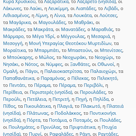
Κυρά Χρυσικού
,
τα
Λαζαράτικα
,
το
Λαζαρέτο (νησίδα)
,
οι
Λάκωνες
,
το
Λαύκι
,
η
Λευκίμμη
,
οι
Λιαπάδες
,
το
Λιβάδι
,
ο
Λιθιασμένος
,
η
Λίμνη
,
η
Λίνια
,
τα
Λουκάτα
,
οι
Λούτσες
,
τα
Μαγάρικα
,
οι
Μαγουλάδες
,
το
Μαθράκι
,
οι
Μακράδες
,
τα
Μακράτα
,
οι
Μανατάδες
,
ο
Μαραθιάς
,
το
Μάρμαρο
,
το
Μέγα Υδρί
,
ο
Μέγγουλας
,
η
Μεσαριά
,
η
Μεσογγή
,
η
Μονή Υπεραγίας Θεοτόκου Μυρτιδίων
,
τα
Μοραΐτικα
,
το
Μπαρμπάτι
,
το
Μπαστούνι
,
οι
Μπενίτσες
,
ο
Μπούκαρης
,
ο
Μώλος
,
το
Νεοχωράκι
,
το
Νεοχώρι
,
το
Νησάκι
,
ο
Νότος
,
οι
Νύμφες
,
οι
Ξανθάτες
,
οι
Οθωνοί
,
η
Ομαλή
,
οι
Πάγοι
,
η
Παλαιοκαστρίτσα
,
το
Παλαιοχώρι
,
τα
Παπαθανάτικα
,
ο
Παραμόνας
,
ο
Πέλεκας
,
το
Πελεκητό
,
το
Πεντάτι
,
το
Πέραμα
,
το
Πέραμα
,
το
Περιβόλι
,
η
Περίθεια
,
οι
Περιστερές (νησίδα)
,
οι
Περουλάδες
,
το
Περούλι
,
η
Πετάλεια
,
η
Πετριτή
,
η
Πηγή
,
η
Πηλίδα
,
ο
Πίθος
,
τα
Πικουλάτικα
,
η
Πλαγιά
,
το
Πλακωτό
,
η
Πλατειά
(νησίδα)
,
ο
Πλάτωνας
,
ο
Ποδολάκκος
,
το
Ποντικονήσι
(νησίδα)
,
η
Πόρτα
,
τα
Ποτάμια
,
ο
Ποταμός
,
οι
Πουλάδες
,
οι
Πουλημάτες
,
ο
Πρινύλας
,
τα
Πριφτιάτικα
,
η
Πτυχία
(νησίδα)
,
το
Πυργί
,
οι
Ραφαλάδες
,
η
Ράχη
,
οι
Ραχτάδες
,