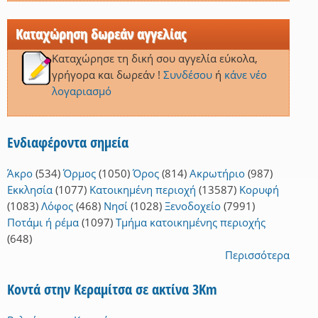
Καταχώρηση δωρεάν αγγελίας
Καταχώρησε τη δική σου αγγελία εύκολα,
γρήγορα και δωρεάν !
Συνδέσου
ή
κάνε νέο
λογαριασμό
Ενδιαφέροντα σημεία
Άκρο
(534)
Όρμος
(1050)
Όρος
(814)
Ακρωτήριο
(987)
Εκκλησία
(1077)
Κατοικημένη περιοχή
(13587)
Κορυφή
(1083)
Λόφος
(468)
Νησί
(1028)
Ξενοδοχείο
(7991)
Ποτάμι ή ρέμα
(1097)
Τμήμα κατοικημένης περιοχής
(648)
Περισσότερα
Κοντά στην Κεραμίτσα σε ακτίνα 3Km