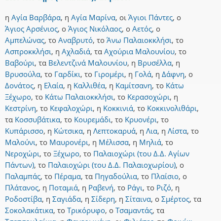
η
Αγία Βαρβάρα
,
η
Αγία Μαρίνα
,
οι
Άγιοι Πάντες
,
ο
Άγιος Αρσένιος
,
ο
Άγιος Νικόλαος
,
ο
Αετός
,
ο
Αμπελώνας
,
το
Αναβρυτό
,
το
Άνω Παλαιοκκλήσι
,
το
Ασπροκκλήσι
,
η
Αχλαδιά
,
τα
Αχούρια Μαλουνίου
,
το
Βαβούρι
,
τα
Βελεντζινά Μαλουνίου
,
η
Βρυσέλλα
,
η
Βρυσούλα
,
το
Γαρδίκι
,
το
Γιρομέρι
,
η
Γολά
,
η
Δάφνη
,
ο
Δονάτος
,
η
Ελαία
,
η
Καλλιθέα
,
η
Καμίτσανη
,
το
Κάτω
Ξέχωρο
,
το
Κάτω Παλαιοκκλήσι
,
το
Κερασοχώρι
,
η
Κεστρίνη
,
το
Κεφαλοχώρι
,
η
Κοκκινιά
,
το
Κοκκινολιθάρι
,
τα
Κοσσυβάτικα
,
το
Κουρεμάδι
,
το
Κρυονέρι
,
το
Κυπάρισσο
,
η
Κώτσικα
,
η
Λεπτοκαρυά
,
η
Λια
,
η
Λίστα
,
το
Μαλούνι
,
το
Μαυρονέρι
,
η
Μέλισσα
,
η
Μηλιά
,
το
Νεροχώρι
,
το
Ξέχωρο
,
το
Παλαιοχώρι (του Δ.Δ. Αγίων
Πάντων)
,
το
Παλαιοχώρι (του Δ.Δ. Παλαιοχωρίου)
,
ο
Παλαμπάς
,
το
Πέραμα
,
τα
Πηγαδούλια
,
το
Πλαίσιο
,
ο
Πλάτανος
,
η
Ποταμιά
,
η
Ραβενή
,
το
Ράγι
,
το
Ριζό
,
η
Ροδοστίβα
,
η
Σαγιάδα
,
η
Σίδερη
,
η
Σίταινα
,
ο
Σμέρτος
,
τα
Σοκολακάτικα
,
το
Τρικόρυφο
,
ο
Τσαμαντάς
,
τα