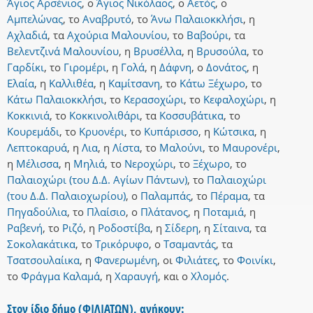
Άγιος Αρσένιος
,
ο
Άγιος Νικόλαος
,
ο
Αετός
,
ο
Αμπελώνας
,
το
Αναβρυτό
,
το
Άνω Παλαιοκκλήσι
,
η
Αχλαδιά
,
τα
Αχούρια Μαλουνίου
,
το
Βαβούρι
,
τα
Βελεντζινά Μαλουνίου
,
η
Βρυσέλλα
,
η
Βρυσούλα
,
το
Γαρδίκι
,
το
Γιρομέρι
,
η
Γολά
,
η
Δάφνη
,
ο
Δονάτος
,
η
Ελαία
,
η
Καλλιθέα
,
η
Καμίτσανη
,
το
Κάτω Ξέχωρο
,
το
Κάτω Παλαιοκκλήσι
,
το
Κερασοχώρι
,
το
Κεφαλοχώρι
,
η
Κοκκινιά
,
το
Κοκκινολιθάρι
,
τα
Κοσσυβάτικα
,
το
Κουρεμάδι
,
το
Κρυονέρι
,
το
Κυπάρισσο
,
η
Κώτσικα
,
η
Λεπτοκαρυά
,
η
Λια
,
η
Λίστα
,
το
Μαλούνι
,
το
Μαυρονέρι
,
η
Μέλισσα
,
η
Μηλιά
,
το
Νεροχώρι
,
το
Ξέχωρο
,
το
Παλαιοχώρι (του Δ.Δ. Αγίων Πάντων)
,
το
Παλαιοχώρι
(του Δ.Δ. Παλαιοχωρίου)
,
ο
Παλαμπάς
,
το
Πέραμα
,
τα
Πηγαδούλια
,
το
Πλαίσιο
,
ο
Πλάτανος
,
η
Ποταμιά
,
η
Ραβενή
,
το
Ριζό
,
η
Ροδοστίβα
,
η
Σίδερη
,
η
Σίταινα
,
τα
Σοκολακάτικα
,
το
Τρικόρυφο
,
ο
Τσαμαντάς
,
τα
Τσατσουλαίικα
,
η
Φανερωμένη
,
οι
Φιλιάτες
,
το
Φοινίκι
,
το
Φράγμα Καλαμά
,
η
Χαραυγή
,
και
ο
Χλομός
.
Στον ίδιο δήμο (ΦΙΛΙΑΤΩΝ), ανήκουν: