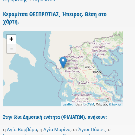
Κεραμίτσα ΘΕΣΠΡΩΤΙΑΣ, Ήπειρος. Θέση στο
χάρτη.
+
-
Leaflet
| Data
© OSM
, Χάρτες
© buk.gr
Στην ίδια Δημοτική ενότητα (ΦΙΛΙΑΤΩΝ), ανήκουν:
η
Αγία Βαρβάρα
,
η
Αγία Μαρίνα
,
οι
Άγιοι Πάντες
,
ο