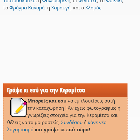
Τσατσουλαίικα
,
η
Φανερωμένη
,
οι
Φιλιάτες
,
το
Φοινίκι
,
το
Φράγμα Καλαμά
,
η
Χαραυγή
,
και
ο
Χλομός
.
Γράψε κι εσύ για την Κεραμίτσα
Μπορείς και εσύ
να εμπλουτίσεις αυτή
την καταχώρηση ! Άν έχεις φωτογραφίες ή
γνωρίζεις στοιχεία για την Κεραμίτσα και
θέλεις να τα μοιραστείς,
Συνδέσου
ή
κάνε νέο
λογαριασμό
και γράψε κι εσύ τώρα!