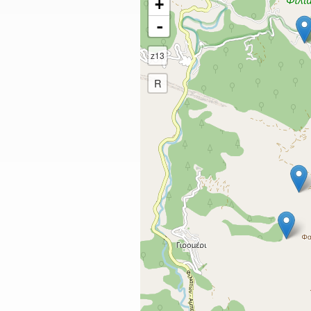
+
-
z13
R