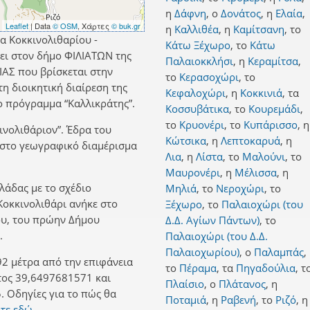
η
Δάφνη
,
ο
Δονάτος
,
η
Ελαία
,
Leaflet
| Data
© OSM
, Χάρτες
© buk.gr
η
Καλλιθέα
,
η
Καμίτσανη
,
το
α Κοκκινολιθαρίου -
Κάτω Ξέχωρο
,
το
Κάτω
ει στον δήμο ΦΙΛΙΑΤΩΝ της
Παλαιοκκλήσι
,
η
Κεραμίτσα
,
ΑΣ που βρίσκεται στην
το
Κερασοχώρι
,
το
η διοικητική διαίρεση της
Κεφαλοχώρι
,
η
Κοκκινιά
,
τα
 πρόγραμμα “Καλλικράτης”.
Κοσσυβάτικα
,
το
Κουρεμάδι
,
το
Κρυονέρι
,
το
Κυπάρισσο
,
η
ινολιθάριον”. Έδρα του
Κώτσικα
,
η
Λεπτοκαρυά
,
η
ι στο γεωγραφικό διαμέρισμα
Λια
,
η
Λίστα
,
το
Μαλούνι
,
το
Μαυρονέρι
,
η
Μέλισσα
,
η
λλάδας με το σχέδιο
Μηλιά
,
το
Νεροχώρι
,
το
 Κοκκινολιθάρι ανήκε στο
Ξέχωρο
,
το
Παλαιοχώρι (του
ου, του πρώην Δήμου
Δ.Δ. Αγίων Πάντων)
,
το
.
Παλαιοχώρι (του Δ.Δ.
Παλαιοχωρίου)
,
ο
Παλαμπάς
,
92 μέτρα από την επιφάνεια
το
Πέραμα
,
τα
Πηγαδούλια
,
τ
τος 39,6497681571 και
Πλαίσιο
,
ο
Πλάτανος
,
η
 Οδηγίες για το πώς θα
Ποταμιά
,
η
Ραβενή
,
το
Ριζό
,
η
τε εδώ.