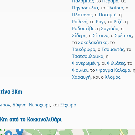
Παλαμπάς
,
το
Πέραμα
,
τα
Πηγαδούλια
,
το
Πλαίσιο
,
ο
Πλάτανος
,
η
Ποταμιά
,
η
Ραβενή
,
το
Ράγι
,
το
Ριζό
,
η
Ροδοστίβα
,
η
Σαγιάδα
,
η
Σίδερη
,
η
Σίταινα
,
ο
Σμέρτος
,
τα
Σοκολακάτικα
,
το
Τρικόρυφο
,
ο
Τσαμαντάς
,
τα
Τσατσουλαίικα
,
η
Φανερωμένη
,
οι
Φιλιάτες
,
το
Φοινίκι
,
το
Φράγμα Καλαμά
,
Χαραυγή
,
και
ο
Χλομός
.
κτίνα 3Km
ωρον
,
Δάφνη
,
Νεροχώρι
,
και
Ξέχωρο
5Km από το Κοκκινολιθάρι