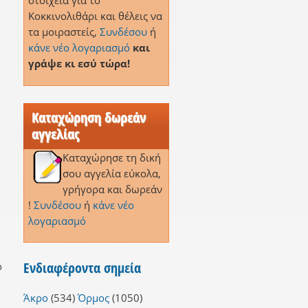
στοιχεία για το
Κοκκινολιθάρι και θέλεις να
τα μοιραστείς,
Συνδέσου
ή
κάνε νέο λογαριασμό
και
γράψε κι εσύ τώρα!
Καταχώρηση δωρεάν
αγγελίας
Καταχώρησε τη δική
σου αγγελία εύκολα,
γρήγορα και δωρεάν
!
Συνδέσου
ή
κάνε νέο
λογαριασμό
Ενδιαφέροντα σημεία
ο
Άκρο
(534)
Όρμος
(1050)