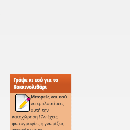
ι
Γράψε κι εσύ για το
Κοκκινολιθάρι
Μπορείς και εσύ
να εμπλουτίσεις
αυτή την
καταχώρηση ! Άν έχεις
φωτογραφίες ή γνωρίζεις