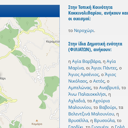
Στην Τοπική Κοινότητα
Κοκκινολιθαρίου, ανήκουν κα
οι οικισμοί:
το
Νεροχώρι
.
Στην ίδια Δημοτική ενότητα
(ΦΙΛΙΑΤΩΝ), ανήκουν:
η
Αγία Βαρβάρα
,
η
Αγία
Μαρίνα
,
οι
Άγιοι Πάντες
,
ο
Άγιος Αρσένιος
,
ο
Άγιος
Νικόλαος
,
ο
Αετός
,
ο
Αμπελώνας
,
το
Αναβρυτό
,
το
Άνω Παλαιοκκλήσι
,
η
Αχλαδιά
,
τα
Αχούρια
Μαλουνίου
,
το
Βαβούρι
,
τα
Βελεντζινά Μαλουνίου
,
η
Βρυσέλλα
,
η
Βρυσούλα
,
το
Γαρδίκι
,
το
Γιρομέρι
,
η
Γολά
,