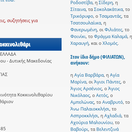
Ροδοστίβα
,
η
Σίδερη
,
η
Σίταινα
,
τα
Σοκολακάτικα
,
το
Τρικόρυφο
,
ο
Τσαμαντάς
,
τα
ς, συζητήσεις για
Τσατσουλαίικα
,
η
Φανερωμένη
,
οι
Φιλιάτες
,
το
Φοινίκι
,
το
Φράγμα Καλαμά
,
Κοκκινολιθάρι
Χαραυγή
,
και
ο
Χλομός
.
 ΕΛΛΑΔΑ
Στον ίδιο δήμο (ΦΙΛΙΑΤΩΝ),
ου - Δυτικής Μακεδονίας
ανήκουν:
ΙΑΣ
η
Αγία Βαρβάρα
,
η
Αγία
Μαρίνα
,
οι
Άγιοι Πάντες
,
ο
Άγιος Αρσένιος
,
ο
Άγιος
ινότητα Κοκκινολιθαρίου
Νικόλαος
,
ο
Αετός
,
ο
θάριον
Αμπελώνας
,
το
Αναβρυτό
,
το
Άνω Παλαιοκκλήσι
,
το
Ασπροκκλήσι
,
η
Αχλαδιά
,
τα
Αχούρια Μαλουνίου
,
το
485
Βαβούρι
,
τα
Βελεντζινά