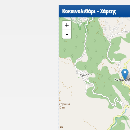
Κοκκινολιθάρι - Χάρτης
+
-