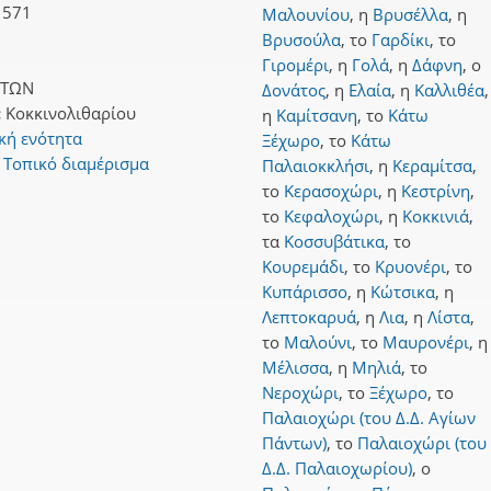
1571
Μαλουνίου
,
η
Βρυσέλλα
,
η
Βρυσούλα
,
το
Γαρδίκι
,
το
Γιρομέρι
,
η
Γολά
,
η
Δάφνη
,
ο
ΑΤΩΝ
Δονάτος
,
η
Ελαία
,
η
Καλλιθέα
,
:
Κοκκινολιθαρίου
η
Καμίτσανη
,
το
Κάτω
κή ενότητα
Ξέχωρο
,
το
Κάτω
Τοπικό διαμέρισμα
Παλαιοκκλήσι
,
η
Κεραμίτσα
,
το
Κερασοχώρι
,
η
Κεστρίνη
,
το
Κεφαλοχώρι
,
η
Κοκκινιά
,
τα
Κοσσυβάτικα
,
το
Κουρεμάδι
,
το
Κρυονέρι
,
το
Κυπάρισσο
,
η
Κώτσικα
,
η
Λεπτοκαρυά
,
η
Λια
,
η
Λίστα
,
το
Μαλούνι
,
το
Μαυρονέρι
,
η
Μέλισσα
,
η
Μηλιά
,
το
Νεροχώρι
,
το
Ξέχωρο
,
το
Παλαιοχώρι (του Δ.Δ. Αγίων
Πάντων)
,
το
Παλαιοχώρι (του
Δ.Δ. Παλαιοχωρίου)
,
ο