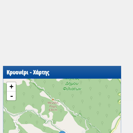
Κρυονέρι - Χάρτης
+
-