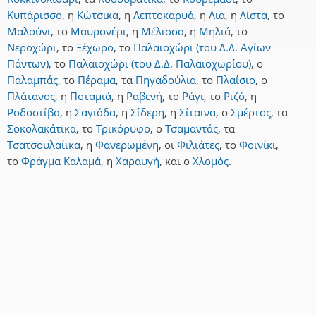
Κυπάρισσο
,
η
Κώτσικα
,
η
Λεπτοκαρυά
,
η
Λια
,
η
Λίστα
,
το
Μαλούνι
,
το
Μαυρονέρι
,
η
Μέλισσα
,
η
Μηλιά
,
το
Νεροχώρι
,
το
Ξέχωρο
,
το
Παλαιοχώρι (του Δ.Δ. Αγίων
Πάντων)
,
το
Παλαιοχώρι (του Δ.Δ. Παλαιοχωρίου)
,
ο
Παλαμπάς
,
το
Πέραμα
,
τα
Πηγαδούλια
,
το
Πλαίσιο
,
ο
Πλάτανος
,
η
Ποταμιά
,
η
Ραβενή
,
το
Ράγι
,
το
Ριζό
,
η
Ροδοστίβα
,
η
Σαγιάδα
,
η
Σίδερη
,
η
Σίταινα
,
ο
Σμέρτος
,
τα
Σοκολακάτικα
,
το
Τρικόρυφο
,
ο
Τσαμαντάς
,
τα
Τσατσουλαίικα
,
η
Φανερωμένη
,
οι
Φιλιάτες
,
το
Φοινίκι
,
το
Φράγμα Καλαμά
,
η
Χαραυγή
,
και
ο
Χλομός
.