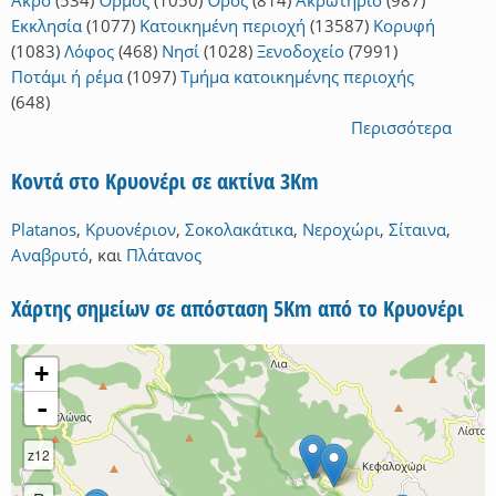
Άκρο
(534)
Όρμος
(1050)
Όρος
(814)
Ακρωτήριο
(987)
Εκκλησία
(1077)
Κατοικημένη περιοχή
(13587)
Κορυφή
(1083)
Λόφος
(468)
Νησί
(1028)
Ξενοδοχείο
(7991)
Ποτάμι ή ρέμα
(1097)
Τμήμα κατοικημένης περιοχής
(648)
Περισσότερα
Κοντά στο Κρυονέρι σε ακτίνα 3Km
Platanos
,
Κρυονέριον
,
Σοκολακάτικα
,
Νεροχώρι
,
Σίταινα
,
Αναβρυτό
,
και
Πλάτανος
Χάρτης σημείων σε απόσταση 5Km από το Κρυονέρι
+
-
z12