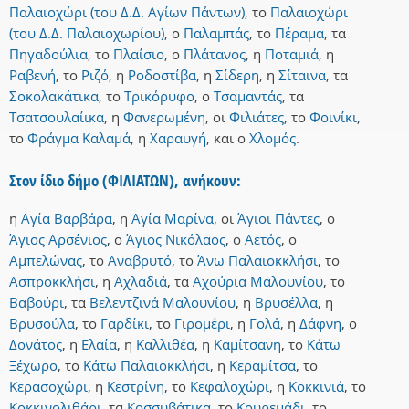
Παλαιοχώρι (του Δ.Δ. Αγίων Πάντων)
,
το
Παλαιοχώρι
(του Δ.Δ. Παλαιοχωρίου)
,
ο
Παλαμπάς
,
το
Πέραμα
,
τα
Πηγαδούλια
,
το
Πλαίσιο
,
ο
Πλάτανος
,
η
Ποταμιά
,
η
Ραβενή
,
το
Ριζό
,
η
Ροδοστίβα
,
η
Σίδερη
,
η
Σίταινα
,
τα
Σοκολακάτικα
,
το
Τρικόρυφο
,
ο
Τσαμαντάς
,
τα
Τσατσουλαίικα
,
η
Φανερωμένη
,
οι
Φιλιάτες
,
το
Φοινίκι
,
το
Φράγμα Καλαμά
,
η
Χαραυγή
,
και
ο
Χλομός
.
Στον ίδιο δήμο (ΦΙΛΙΑΤΩΝ), ανήκουν:
η
Αγία Βαρβάρα
,
η
Αγία Μαρίνα
,
οι
Άγιοι Πάντες
,
ο
Άγιος Αρσένιος
,
ο
Άγιος Νικόλαος
,
ο
Αετός
,
ο
Αμπελώνας
,
το
Αναβρυτό
,
το
Άνω Παλαιοκκλήσι
,
το
Ασπροκκλήσι
,
η
Αχλαδιά
,
τα
Αχούρια Μαλουνίου
,
το
Βαβούρι
,
τα
Βελεντζινά Μαλουνίου
,
η
Βρυσέλλα
,
η
Βρυσούλα
,
το
Γαρδίκι
,
το
Γιρομέρι
,
η
Γολά
,
η
Δάφνη
,
ο
Δονάτος
,
η
Ελαία
,
η
Καλλιθέα
,
η
Καμίτσανη
,
το
Κάτω
Ξέχωρο
,
το
Κάτω Παλαιοκκλήσι
,
η
Κεραμίτσα
,
το
Κερασοχώρι
,
η
Κεστρίνη
,
το
Κεφαλοχώρι
,
η
Κοκκινιά
,
το
Κοκκινολιθάρι
,
τα
Κοσσυβάτικα
,
το
Κουρεμάδι
,
το