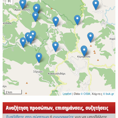
R
2 km
Leaflet
| Data
© OSM
, Χάρτες
© buk.gr
Αναζήτηση προσώπων, επισημάνσεις, συζητήσεις
Εισέλθετε στο σύστημα
ή
εγγραφείτε
για να υποβάλετε