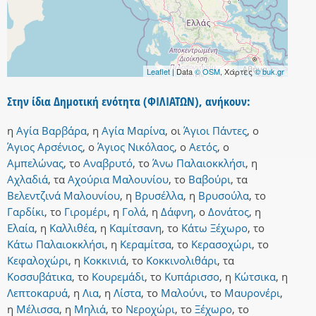
Leaflet
| Data
© OSM
, Χάρτες
© buk.gr
Στην ίδια Δημοτική ενότητα (ΦΙΛΙΑΤΩΝ), ανήκουν:
η
Αγία Βαρβάρα
,
η
Αγία Μαρίνα
,
οι
Άγιοι Πάντες
,
ο
Άγιος Αρσένιος
,
ο
Άγιος Νικόλαος
,
ο
Αετός
,
ο
Αμπελώνας
,
το
Αναβρυτό
,
το
Άνω Παλαιοκκλήσι
,
η
Αχλαδιά
,
τα
Αχούρια Μαλουνίου
,
το
Βαβούρι
,
τα
Βελεντζινά Μαλουνίου
,
η
Βρυσέλλα
,
η
Βρυσούλα
,
το
Γαρδίκι
,
το
Γιρομέρι
,
η
Γολά
,
η
Δάφνη
,
ο
Δονάτος
,
η
Ελαία
,
η
Καλλιθέα
,
η
Καμίτσανη
,
το
Κάτω Ξέχωρο
,
το
Κάτω Παλαιοκκλήσι
,
η
Κεραμίτσα
,
το
Κερασοχώρι
,
το
Κεφαλοχώρι
,
η
Κοκκινιά
,
το
Κοκκινολιθάρι
,
τα
Κοσσυβάτικα
,
το
Κουρεμάδι
,
το
Κυπάρισσο
,
η
Κώτσικα
,
η
Λεπτοκαρυά
,
η
Λια
,
η
Λίστα
,
το
Μαλούνι
,
το
Μαυρονέρι
,
η
Μέλισσα
,
η
Μηλιά
,
το
Νεροχώρι
,
το
Ξέχωρο
,
το