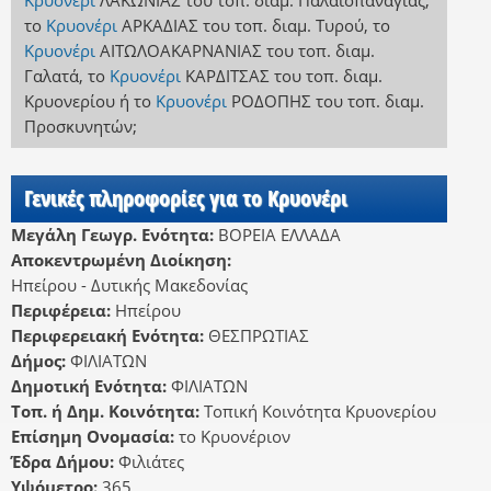
Κρυονέρι
ΛΑΚΩΝΙΑΣ
του τοπ. διαμ. Παλαιοπαναγίας
,
το
Κρυονέρι
ΑΡΚΑΔΙΑΣ
του τοπ. διαμ. Τυρού
,
το
Κρυονέρι
ΑΙΤΩΛΟΑΚΑΡΝΑΝΙΑΣ
του τοπ. διαμ.
Γαλατά
,
το
Κρυονέρι
ΚΑΡΔΙΤΣΑΣ
του τοπ. διαμ.
Κρυονερίου
ή
το
Κρυονέρι
ΡΟΔΟΠΗΣ
του τοπ. διαμ.
Προσκυνητών
;
Γενικές πληροφορίες για το Κρυονέρι
Μεγάλη Γεωγρ. Ενότητα:
ΒΟΡΕΙΑ ΕΛΛΑΔΑ
Αποκεντρωμένη Διοίκηση:
Ηπείρου - Δυτικής Μακεδονίας
Περιφέρεια:
Ηπείρου
Περιφερειακή Ενότητα:
ΘΕΣΠΡΩΤΙΑΣ
Δήμος:
ΦΙΛΙΑΤΩΝ
Δημοτική Ενότητα:
ΦΙΛΙΑΤΩΝ
Τοπ. ή Δημ. Κοινότητα:
Τοπική Κοινότητα Κρυονερίου
Επίσημη Ονομασία:
το Κρυονέριον
Έδρα Δήμου:
Φιλιάτες
Υψόμετρο:
365