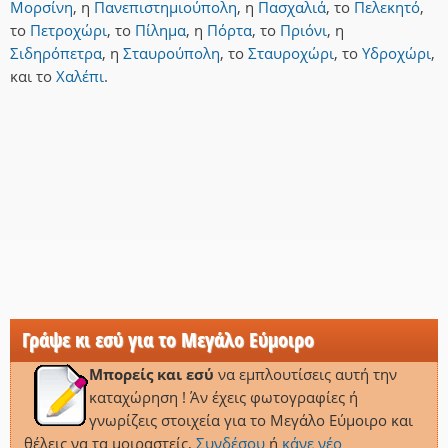
Μορσίνη
,
η
Πανεπιστημιούπολη
,
η
Πασχαλιά
,
το
Πελεκητό
,
το
Πετροχώρι
,
το
Πίλημα
,
η
Πόρτα
,
το
Πριόνι
,
η
Σιδηρόπετρα
,
η
Σταυρούπολη
,
το
Σταυροχώρι
,
το
Υδροχώρι
,
και
το
Χαλέπι
.
Γράψε κι εσύ για το Μεγάλο Εύμοιρο
Μπορείς και εσύ
να εμπλουτίσεις αυτή την
καταχώρηση ! Άν έχεις φωτογραφίες ή
γνωρίζεις στοιχεία για το Μεγάλο Εύμοιρο και
θέλεις να τα μοιραστείς,
Συνδέσου
ή
κάνε νέο