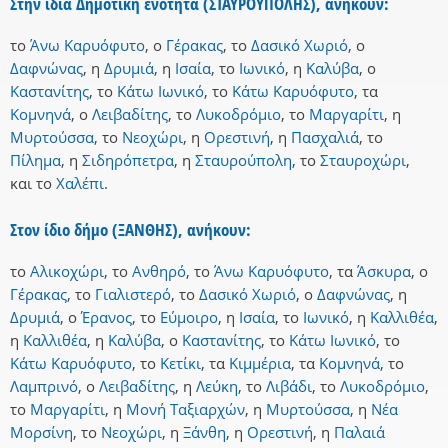
Στην ίδια Δημοτική ενότητα (ΣΤΑΥΡΟΥΠΟΛΗΣ), ανήκουν:
το
Άνω Καρυόφυτο
,
ο
Γέρακας
,
το
Δασικό Χωριό
,
ο
Δαφνώνας
,
η
Δρυμιά
,
η
Ισαία
,
το
Ιωνικό
,
η
Καλύβα
,
ο
Καστανίτης
,
το
Κάτω Ιωνικό
,
το
Κάτω Καρυόφυτο
,
τα
Κομνηνά
,
ο
Λειβαδίτης
,
το
Λυκοδρόμιο
,
το
Μαργαρίτι
,
η
Μυρτούσσα
,
το
Νεοχώρι
,
η
Ορεστινή
,
η
Πασχαλιά
,
το
Πίλημα
,
η
Σιδηρόπετρα
,
η
Σταυρούπολη
,
το
Σταυροχώρι
,
και
το
Χαλέπι
.
Στον ίδιο δήμο (ΞΑΝΘΗΣ), ανήκουν:
το
Αλικοχώρι
,
το
Ανθηρό
,
το
Άνω Καρυόφυτο
,
τα
Άσκυρα
,
ο
Γέρακας
,
το
Γιαλιστερό
,
το
Δασικό Χωριό
,
ο
Δαφνώνας
,
η
Δρυμιά
,
ο
Έρανος
,
το
Εύμοιρο
,
η
Ισαία
,
το
Ιωνικό
,
η
Καλλιθέα
,
η
Καλλιθέα
,
η
Καλύβα
,
ο
Καστανίτης
,
το
Κάτω Ιωνικό
,
το
Κάτω Καρυόφυτο
,
το
Κετίκι
,
τα
Κιμμέρια
,
τα
Κομνηνά
,
το
Λαμπρινό
,
ο
Λειβαδίτης
,
η
Λεύκη
,
το
Λιβάδι
,
το
Λυκοδρόμιο
,
το
Μαργαρίτι
,
η
Μονή Ταξιαρχών
,
η
Μυρτούσσα
,
η
Νέα
Μορσίνη
,
το
Νεοχώρι
,
η
Ξάνθη
,
η
Ορεστινή
,
η
Παλαιά