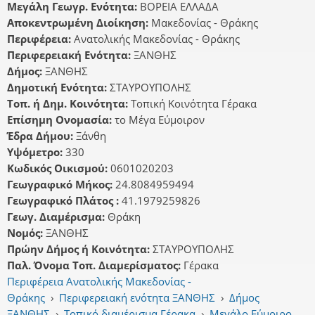
Μεγάλη Γεωγρ. Ενότητα:
ΒΟΡΕΙΑ ΕΛΛΑΔΑ
Αποκεντρωμένη Διοίκηση:
Μακεδονίας - Θράκης
Περιφέρεια:
Ανατολικής Μακεδονίας - Θράκης
Περιφερειακή Ενότητα:
ΞΑΝΘΗΣ
Δήμος:
ΞΑΝΘΗΣ
Δημοτική Ενότητα:
ΣΤΑΥΡΟΥΠΟΛΗΣ
Τοπ. ή Δημ. Κοινότητα:
Τοπική Κοινότητα Γέρακα
Επίσημη Ονομασία:
το Μέγα Εύμοιρον
Έδρα Δήμου:
Ξάνθη
Υψόμετρο:
330
Κωδικός Οικισμού:
0601020203
Γεωγραφικό Μήκος:
24.8084959494
Γεωγραφικό Πλάτος :
41.1979259826
Γεωγ. Διαμέρισμα:
Θράκη
Νομός:
ΞΑΝΘΗΣ
Πρώην Δήμος ή Κοινότητα:
ΣΤΑΥΡΟΥΠΟΛΗΣ
Παλ. Όνομα Τοπ. Διαμερίσματος:
Γέρακα
Περιφέρεια Ανατολικής Μακεδονίας -
Θράκης
›
Περιφερειακή ενότητα ΞΑΝΘΗΣ
›
Δήμος
ΞΑΝΘΗΣ
›
Τοπικό διαμέρισμα Γέρακα
›
Μεγάλο Εύμοιρο