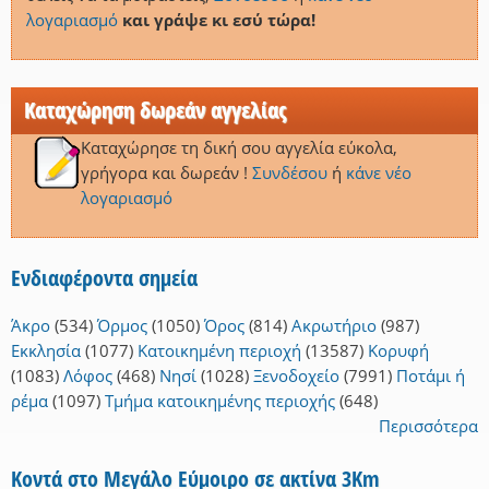
λογαριασμό
και γράψε κι εσύ τώρα!
Καταχώρηση δωρεάν αγγελίας
Καταχώρησε τη δική σου αγγελία εύκολα,
γρήγορα και δωρεάν !
Συνδέσου
ή
κάνε νέο
λογαριασμό
Ενδιαφέροντα σημεία
Άκρο
(534)
Όρμος
(1050)
Όρος
(814)
Ακρωτήριο
(987)
Εκκλησία
(1077)
Κατοικημένη περιοχή
(13587)
Κορυφή
(1083)
Λόφος
(468)
Νησί
(1028)
Ξενοδοχείο
(7991)
Ποτάμι ή
ρέμα
(1097)
Τμήμα κατοικημένης περιοχής
(648)
Περισσότερα
Κοντά στο Μεγάλο Εύμοιρο σε ακτίνα 3Km