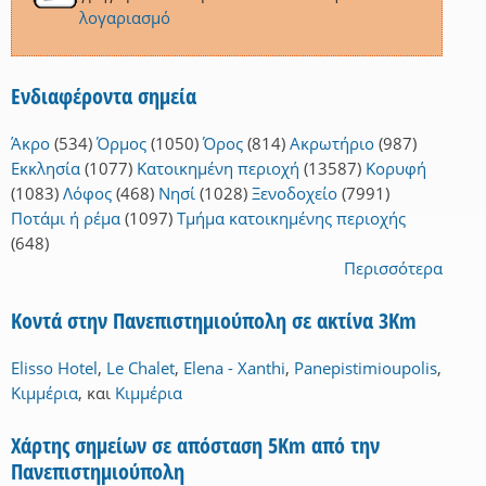
λογαριασμό
Ενδιαφέροντα σημεία
Άκρο
(534)
Όρμος
(1050)
Όρος
(814)
Ακρωτήριο
(987)
Εκκλησία
(1077)
Κατοικημένη περιοχή
(13587)
Κορυφή
(1083)
Λόφος
(468)
Νησί
(1028)
Ξενοδοχείο
(7991)
Ποτάμι ή ρέμα
(1097)
Τμήμα κατοικημένης περιοχής
(648)
Περισσότερα
Κοντά στην Πανεπιστημιούπολη σε ακτίνα 3Km
Elisso Hotel
,
Le Chalet
,
Elena - Xanthi
,
Panepistimioupolis
,
Κιμμέρια
,
και
Κιμμέρια
Χάρτης σημείων σε απόσταση 5Km από την
Πανεπιστημιούπολη