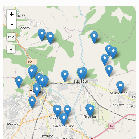
+
-
z12
R