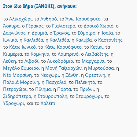
Στον ίδιο δήμο (ΞΑΝΘΗΣ), ανήκουν:
το
Αλικοχώρι
,
το
Ανθηρό
,
το
Άνω Καρυόφυτο
,
τα
Άσκυρα
,
ο
Γέρακας
,
το
Γιαλιστερό
,
το
Δασικό Χωριό
,
ο
Δαφνώνας
,
η
Δρυμιά
,
ο
Έρανος
,
το
Εύμοιρο
,
η
Ισαία
,
το
Ιωνικό
,
η
Καλλιθέα
,
η
Καλλιθέα
,
η
Καλύβα
,
ο
Καστανίτης
,
το
Κάτω Ιωνικό
,
το
Κάτω Καρυόφυτο
,
το
Κετίκι
,
τα
Κιμμέρια
,
τα
Κομνηνά
,
το
Λαμπρινό
,
ο
Λειβαδίτης
,
η
Λεύκη
,
το
Λιβάδι
,
το
Λυκοδρόμιο
,
το
Μαργαρίτι
,
το
Μεγάλο Εύμοιρο
,
η
Μονή Ταξιαρχών
,
η
Μυρτούσσα
,
η
Νέα Μορσίνη
,
το
Νεοχώρι
,
η
Ξάνθη
,
η
Ορεστινή
,
η
Παλαιά Μορσίνη
,
η
Πασχαλιά
,
το
Πελεκητό
,
το
Πετροχώρι
,
το
Πίλημα
,
η
Πόρτα
,
το
Πριόνι
,
η
Σιδηρόπετρα
,
η
Σταυρούπολη
,
το
Σταυροχώρι
,
το
Υδροχώρι
,
και
το
Χαλέπι
.