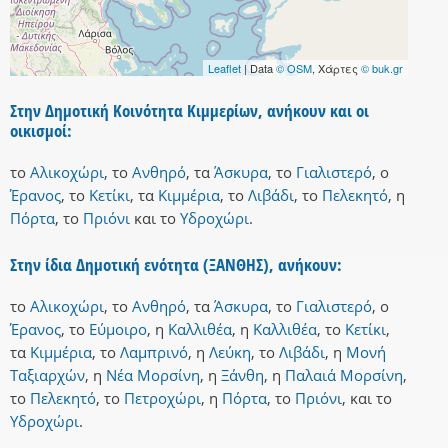
Leaflet
| Data
© OSM
, Χάρτες
© buk.gr
Στην Δημοτική Κοινότητα Κιμμερίων, ανήκουν και οι
οικισμοί:
το
Αλικοχώρι
,
το
Ανθηρό
,
τα
Άσκυρα
,
το
Γιαλιστερό
,
ο
Έρανος
,
το
Κετίκι
,
τα
Κιμμέρια
,
το
Λιβάδι
,
το
Πελεκητό
,
η
Πόρτα
,
το
Πριόνι
και
το
Υδροχώρι
.
Στην ίδια Δημοτική ενότητα (ΞΑΝΘΗΣ), ανήκουν:
το
Αλικοχώρι
,
το
Ανθηρό
,
τα
Άσκυρα
,
το
Γιαλιστερό
,
ο
Έρανος
,
το
Εύμοιρο
,
η
Καλλιθέα
,
η
Καλλιθέα
,
το
Κετίκι
,
τα
Κιμμέρια
,
το
Λαμπρινό
,
η
Λεύκη
,
το
Λιβάδι
,
η
Μονή
Ταξιαρχών
,
η
Νέα Μορσίνη
,
η
Ξάνθη
,
η
Παλαιά Μορσίνη
,
το
Πελεκητό
,
το
Πετροχώρι
,
η
Πόρτα
,
το
Πριόνι
,
και
το
Υδροχώρι
.