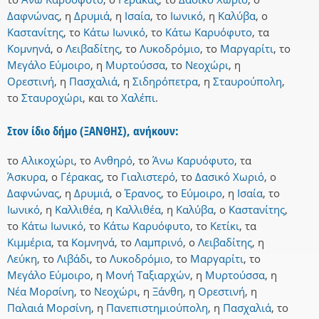
Δαφνώνας
,
η
Δρυμιά
,
η
Ισαία
,
το
Ιωνικό
,
η
Καλύβα
,
ο
Καστανίτης
,
το
Κάτω Ιωνικό
,
το
Κάτω Καρυόφυτο
,
τα
Κομνηνά
,
ο
Λειβαδίτης
,
το
Λυκοδρόμιο
,
το
Μαργαρίτι
,
το
Μεγάλο Εύμοιρο
,
η
Μυρτούσσα
,
το
Νεοχώρι
,
η
Ορεστινή
,
η
Πασχαλιά
,
η
Σιδηρόπετρα
,
η
Σταυρούπολη
,
το
Σταυροχώρι
,
και
το
Χαλέπι
.
Στον ίδιο δήμο (ΞΑΝΘΗΣ), ανήκουν:
το
Αλικοχώρι
,
το
Ανθηρό
,
το
Άνω Καρυόφυτο
,
τα
Άσκυρα
,
ο
Γέρακας
,
το
Γιαλιστερό
,
το
Δασικό Χωριό
,
ο
Δαφνώνας
,
η
Δρυμιά
,
ο
Έρανος
,
το
Εύμοιρο
,
η
Ισαία
,
το
Ιωνικό
,
η
Καλλιθέα
,
η
Καλλιθέα
,
η
Καλύβα
,
ο
Καστανίτης
,
το
Κάτω Ιωνικό
,
το
Κάτω Καρυόφυτο
,
το
Κετίκι
,
τα
Κιμμέρια
,
τα
Κομνηνά
,
το
Λαμπρινό
,
ο
Λειβαδίτης
,
η
Λεύκη
,
το
Λιβάδι
,
το
Λυκοδρόμιο
,
το
Μαργαρίτι
,
το
Μεγάλο Εύμοιρο
,
η
Μονή Ταξιαρχών
,
η
Μυρτούσσα
,
η
Νέα Μορσίνη
,
το
Νεοχώρι
,
η
Ξάνθη
,
η
Ορεστινή
,
η
Παλαιά Μορσίνη
,
η
Πανεπιστημιούπολη
,
η
Πασχαλιά
,
το