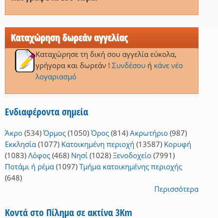
Καταχώρηση δωρεάν αγγελίας
Καταχώρησε τη δική σου αγγελία εύκολα,
γρήγορα και δωρεάν !
Συνδέσου
ή
κάνε νέο
λογαριασμό
Ενδιαφέροντα σημεία
Άκρο
(534)
Όρμος
(1050)
Όρος
(814)
Ακρωτήριο
(987)
Εκκλησία
(1077)
Κατοικημένη περιοχή
(13587)
Κορυφή
(1083)
Λόφος
(468)
Νησί
(1028)
Ξενοδοχείο
(7991)
Ποτάμι ή ρέμα
(1097)
Τμήμα κατοικημένης περιοχής
(648)
Περισσότερα
Κοντά στο Πίλημα σε ακτίνα 3Km