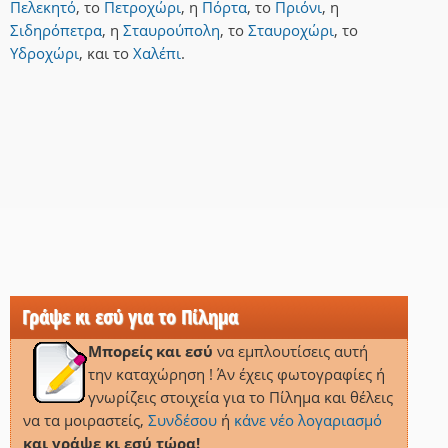
Πελεκητό
,
το
Πετροχώρι
,
η
Πόρτα
,
το
Πριόνι
,
η
Σιδηρόπετρα
,
η
Σταυρούπολη
,
το
Σταυροχώρι
,
το
Υδροχώρι
,
και
το
Χαλέπι
.
Γράψε κι εσύ για το Πίλημα
Μπορείς και εσύ
να εμπλουτίσεις αυτή
την καταχώρηση ! Άν έχεις φωτογραφίες ή
γνωρίζεις στοιχεία για το Πίλημα και θέλεις
να τα μοιραστείς,
Συνδέσου
ή
κάνε νέο λογαριασμό
και γράψε κι εσύ τώρα!