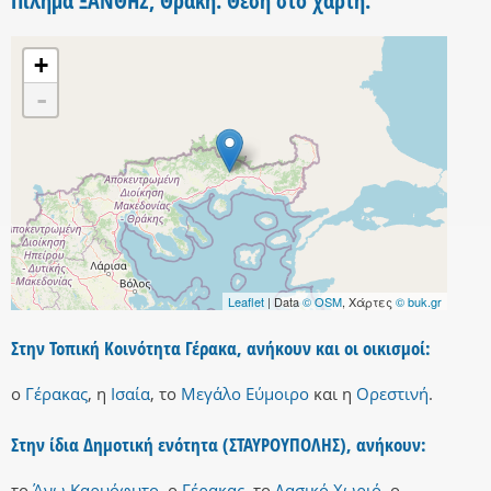
Πίλημα ΞΑΝΘΗΣ, Θράκη. Θέση στο χάρτη.
+
-
Leaflet
| Data
© OSM
, Χάρτες
© buk.gr
Στην Τοπική Κοινότητα Γέρακα, ανήκουν και οι οικισμοί:
ο
Γέρακας
,
η
Ισαία
,
το
Μεγάλο Εύμοιρο
και
η
Ορεστινή
.
Στην ίδια Δημοτική ενότητα (ΣΤΑΥΡΟΥΠΟΛΗΣ), ανήκουν:
το
Άνω Καρυόφυτο
,
ο
Γέρακας
,
το
Δασικό Χωριό
,
ο