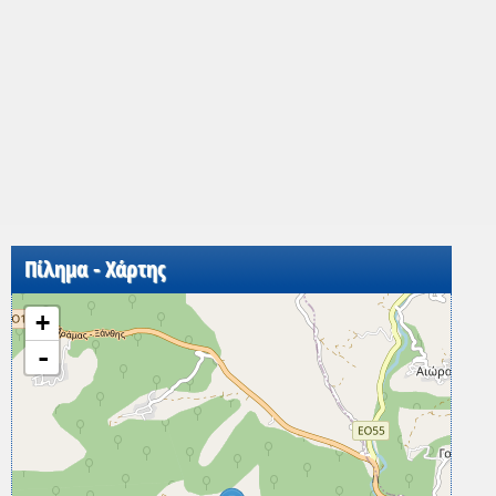
Πίλημα - Χάρτης
+
-