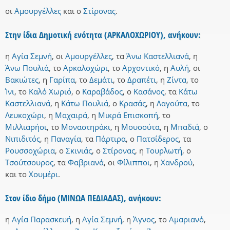
οι
Αμουργέλλες
και
ο
Στίρονας
.
Στην ίδια Δημοτική ενότητα (ΑΡΚΑΛΟΧΩΡΙΟΥ), ανήκουν:
η
Αγία Σεμνή
,
οι
Αμουργέλλες
,
τα
Άνω Καστελλιανά
,
η
Άνω Πουλιά
,
το
Αρκαλοχώρι
,
το
Αρχοντικό
,
η
Αυλή
,
οι
Βακιώτες
,
η
Γαρίπα
,
το
Δεμάτι
,
το
Δραπέτι
,
η
Ζίντα
,
το
Ίνι
,
το
Καλό Χωριό
,
ο
Καραβάδος
,
ο
Κασάνος
,
τα
Κάτω
Καστελλιανά
,
η
Κάτω Πουλιά
,
ο
Κρασάς
,
η
Λαγούτα
,
το
Λευκοχώρι
,
η
Μαχαιρά
,
η
Μικρά Επισκοπή
,
το
Μιλλιαρήσι
,
το
Μοναστηράκι
,
η
Μουσούτα
,
η
Μπαδιά
,
ο
Νιπιδιτός
,
η
Παναγία
,
τα
Πάρτιρα
,
ο
Πατσίδερος
,
τα
Ρουσσοχώρια
,
ο
Σκινιάς
,
ο
Στίρονας
,
η
Τουρλωτή
,
ο
Τσούτσουρος
,
τα
Φαβριανά
,
οι
Φίλιπποι
,
η
Χανδρού
,
και
το
Χουμέρι
.
Στον ίδιο δήμο (ΜΙΝΩΑ ΠΕΔΙΑΔΑΣ), ανήκουν:
η
Αγία Παρασκευή
,
η
Αγία Σεμνή
,
η
Άγνος
,
το
Αμαριανό
,