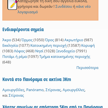
Καταχώρησε τη δική σου αγγελία εύκολα,
γρήγορα και δωρεάν !
Συνδέσου
ή
κάνε νέο
λογαριασμό
Ενδιαφέροντα σημεία
Άκρο
(534)
Όρμος
(1050)
Όρος
(814)
Ακρωτήριο
(987)
Εκκλησία
(1077)
Κατοικημένη περιοχή
(13587)
Κορυφή
(1083)
Λόφος
(468)
Νησί
(1028)
Ξενοδοχείο
(7991)
Ποτάμι ή ρέμα
(1097)
Τμήμα κατοικημένης περιοχής
(648)
Περισσότερα
Κοντά στο Πανόραμα σε ακτίνα 3Km
Αμουργέλλες
,
Panóramo
,
Στίρονας
,
Αμουργέλλες
,
και
Στίρονας
Χάρτης σημείων σε απόσταση 5Km από το Πανόραμα