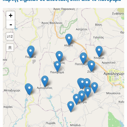
+
-
z12
R