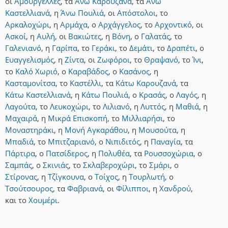
οι
Αμουργέλλες
,
τα
Άνω Καρουζανά
,
τα
Άνω
Καστελλιανά
,
η
Άνω Πουλιά
,
οι
Απόστολοι
,
το
Αρκαλοχώρι
,
η
Αρμάχα
,
ο
Αρχάγγελος
,
το
Αρχοντικό
,
οι
Ασκοί
,
η
Αυλή
,
οι
Βακιώτες
,
η
Βόνη
,
ο
Γαλατάς
,
το
Γαλενιανό
,
η
Γαρίπα
,
το
Γεράκι
,
το
Δεμάτι
,
το
Δραπέτι
,
ο
Ευαγγελισμός
,
η
Ζίντα
,
οι
Ζωφόροι
,
το
Θραψανό
,
το
Ίνι
,
το
Καλό Χωριό
,
ο
Καραβάδος
,
ο
Κασάνος
,
η
Κασταμονίτσα
,
το
Καστέλλι
,
τα
Κάτω Καρουζανά
,
τα
Κάτω Καστελλιανά
,
η
Κάτω Πουλιά
,
ο
Κρασάς
,
ο
Λαγός
,
η
Λαγούτα
,
το
Λευκοχώρι
,
το
Λιλιανό
,
η
Λυττός
,
η
Μαθιά
,
η
Μαχαιρά
,
η
Μικρά Επισκοπή
,
το
Μιλλιαρήσι
,
το
Μοναστηράκι
,
η
Μονή Αγκαράθου
,
η
Μουσούτα
,
η
Μπαδιά
,
το
Μπιτζαριανό
,
ο
Νιπιδιτός
,
η
Παναγία
,
τα
Πάρτιρα
,
ο
Πατσίδερος
,
η
Πολυθέα
,
τα
Ρουσσοχώρια
,
ο
Σαμπάς
,
ο
Σκινιάς
,
το
Σκλαβεροχώρι
,
το
Σμάρι
,
ο
Στίρονας
,
η
Τζίγκουνα
,
ο
Τοίχος
,
η
Τουρλωτή
,
ο
Τσούτσουρος
,
τα
Φαβριανά
,
οι
Φίλιπποι
,
η
Χανδρού
,
και
το
Χουμέρι
.