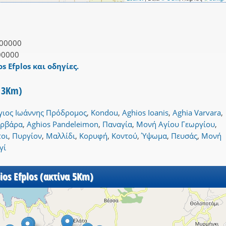
00000
00000
s Efplos και οδηγίες.
α 3Km)
γιος Ιωάννης Πρόδρομος
,
Kondou
,
Aghios Ioanis
,
Aghia Varvara
,
αρβάρα
,
Aghios Pandeleimon
,
Παναγία
,
Μονή Αγίου Γεωργίου
,
οι
,
Πυργίον
,
Μαλλίδι
,
Κορυφή
,
Κοντού
,
Ύψωμα
,
Πευσάς
,
Μονή
γί
ios Efplos (ακτίνα 5Km)