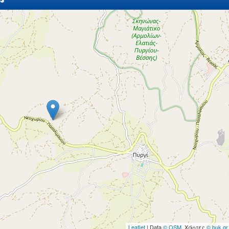
Leaflet
| Data
© OSM
, Χάρτες
© buk.gr