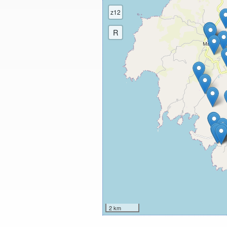
z12
R
2 km