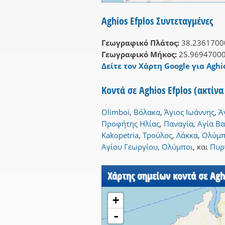
Aghios Efplos Συντεταγμένες
Γεωγραφικό Πλάτος:
38.2361700
Γεωγραφικό Μήκος:
25.9694700
Δείτε τον Χάρτη Google για Aghio
Κοντά σε Aghios Efplos (ακτίν
Olimboi
,
Βόλακα
,
Άγιος Ιωάννης
,
Ά
Προφήτης Ηλίας
,
Παναγία
,
Αγία Β
Kakopetria
,
Τρούλος
,
Λάκκα
,
Ολύμπ
Αγίου Γεωργίου
,
Ολύμποι
,
και
Πυρ
Χάρτης σημείων κοντά σε Agh
+
-