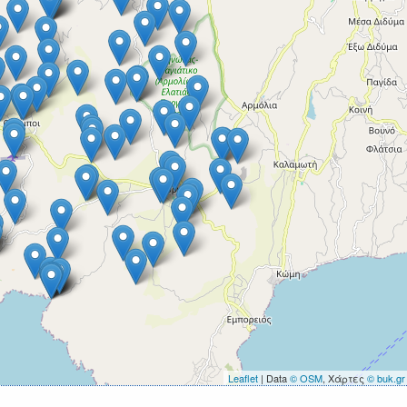
Leaflet
| Data
© OSM
, Χάρτες
© buk.gr