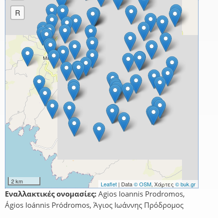
R
2 km
Leaflet
| Data
© OSM
, Χάρτες
© buk.gr
Εναλλακτικές ονομασίες:
Agios Ioannis Prodromos,
Ágios Ioánnis Pródromos, Άγιος Ιωάννης Πρόδρομος