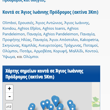
Πρόδρομος και οδηγίες.
Κοντά σε Άγιος Ιωάννης Πρόδρομος (ακτίνα 3Km)
Olimboi
,
Ερουσιές
,
Άγιος Αντώνιος
,
Άγιος Ιωάννης
,
Kondou
,
Aghios Efplos
,
Aghios Ioanis
,
Aghios
Pandeleimon
,
Παναγία
,
Aghios Pandeleimon
,
Παναγία
,
Προφήτης Ηλίας
,
Παναγία
,
Άγιοι Απόστολοι
,
Kakopetria
,
Σκηνώνας
,
Καμπλάς
,
Ανευριτούρες
,
Τράχωνας
,
Ποταμοί
,
Ολύμποι
,
Ποτάμι
,
Αρμοβέσα
,
Κορυφή
,
Μαλλίδι
,
Κοντού
,
Ύψωμα
,
και
Ολύμποι
Χάρτης σημείων κοντά σε Άγιος Ιωάννης
Πρόδρομος (ακτίνα 5Km)
+
-
z12