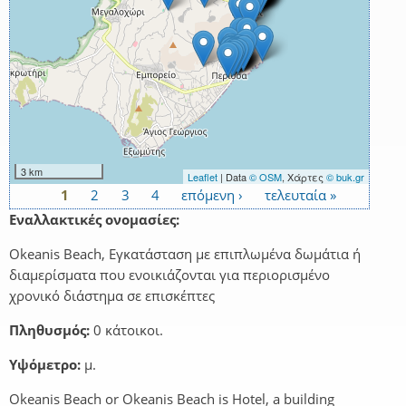
3 km
Leaflet
| Data
© OSM
, Χάρτες
© buk.gr
1
2
3
4
επόμενη ›
τελευταία »
Σελίδες
Εναλλακτικές ονομασίες:
Okeanis Beach, Εγκατάσταση με επιπλωμένα δωμάτια ή
διαμερίσματα που ενοικιάζονται για περιορισμένο
χρονικό διάστημα σε επισκέπτες
Πληθυσμός:
0 κάτοικοι.
Υψόμετρο:
μ.
Okeanis Beach or Okeanis Beach is Hotel, a building