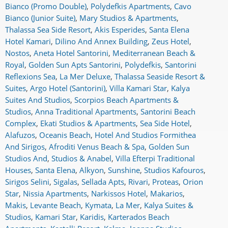
Bianco (Promo Double)
,
Polydefkis Apartments
,
Cavo
Bianco (Junior Suite)
,
Mary Studios & Apartments
,
Thalassa Sea Side Resort
,
Akis Esperides
,
Santa Elena
Hotel Kamari
,
Dilino And Annex Building
,
Zeus Hotel
,
Nostos
,
Aneta Hotel Santorini
,
Mediterranean Beach &
Royal
,
Golden Sun Apts Santorini
,
Polydefkis
,
Santorini
Reflexions Sea
,
La Mer Deluxe
,
Thalassa Seaside Resort &
Suites
,
Argo Hotel (Santorini)
,
Villa Kamari Star
,
Kalya
Suites And Studios
,
Scorpios Beach Apartments &
Studios
,
Anna Traditional Apartments
,
Santorini Beach
Complex
,
Ekati Studios & Apartments
,
Sea Side Hotel
,
Alafuzos
,
Oceanis Beach
,
Hotel And Studios Formithea
And Sirigos
,
Afroditi Venus Beach & Spa
,
Golden Sun
Studios And
,
Studios & Anabel
,
Villa Efterpi Traditional
Houses
,
Santa Elena
,
Alkyon
,
Sunshine
,
Studios Kafouros
,
Sirigos Selini
,
Sigalas
,
Sellada Apts
,
Rivari
,
Proteas
,
Orion
Star
,
Nissia Apartments
,
Narkissos Hotel
,
Makarios
,
Makis
,
Levante Beach
,
Kymata
,
La Mer
,
Kalya Suites &
Studios
,
Kamari Star
,
Karidis
,
Karterados Beach