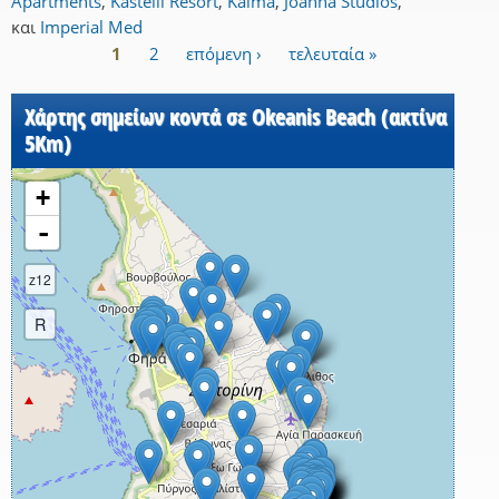
Apartments
,
Kastelli Resort
,
Kalma
,
Joanna Studios
,
και
Imperial Med
1
2
επόμενη ›
τελευταία »
Σελίδες
Χάρτης σημείων κοντά σε Okeanis Beach (ακτίνα
5Km)
+
-
z12
R