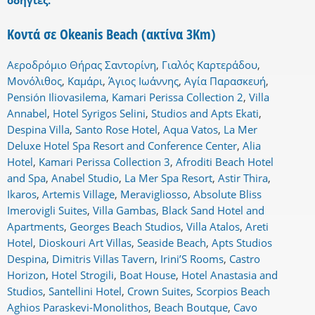
οδηγίες.
Κοντά σε Okeanis Beach (ακτίνα 3Km)
Αεροδρόμιο Θήρας Σαντορίνη
,
Γιαλός Καρτεράδου
,
Μονόλιθος
,
Καμάρι
,
Άγιος Ιωάννης
,
Αγία Παρασκευή
,
Pensión Iliovasilema
,
Kamari Perissa Collection 2
,
Villa
Annabel
,
Hotel Syrigos Selini
,
Studios and Apts Ekati
,
Despina Villa
,
Santo Rose Hotel
,
Aqua Vatos
,
La Mer
Deluxe Hotel Spa Resort and Conference Center
,
Alia
Hotel
,
Kamari Perissa Collection 3
,
Afroditi Beach Hotel
and Spa
,
Anabel Studio
,
La Mer Spa Resort
,
Astir Thira
,
Ikaros
,
Artemis Village
,
Meravigliosso
,
Absolute Bliss
Imerovigli Suites
,
Villa Gambas
,
Black Sand Hotel and
Apartments
,
Georges Beach Studios
,
Villa Atalos
,
Areti
Hotel
,
Dioskouri Art Villas
,
Seaside Beach
,
Apts Studios
Despina
,
Dimitris Villas Tavern
,
Irini’S Rooms
,
Castro
Horizon
,
Hotel Strogili
,
Boat House
,
Hotel Anastasia and
Studios
,
Santellini Hotel
,
Crown Suites
,
Scorpios Beach
Aghios Paraskevi-Monolithos
,
Beach Boutque
,
Cavo