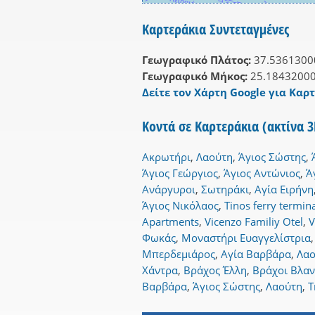
Καρτεράκια Συντεταγμένες
Γεωγραφικό Πλάτος:
37.5361300
Γεωγραφικό Μήκος:
25.1843200
Δείτε τον Χάρτη Google για Καρτ
Κοντά σε Καρτεράκια (ακτίνα 
Ακρωτήρι
,
Λαούτη
,
Άγιος Σώστης
,
Άγιος Γεώργιος
,
Άγιος Αντώνιος
,
Ά
Ανάργυροι
,
Σωτηράκι
,
Αγία Ειρήνη
Άγιος Νικόλαος
,
Tinos ferry termin
Apartments
,
Vicenzo Familiy Otel
,
V
Φωκάς
,
Μοναστήρι Ευαγγελίστρια
Μπερδεμιάρος
,
Αγία Βαρβάρα
,
Λαο
Χάντρα
,
Βράχος Έλλη
,
Βράχοι Βλαν
Βαρβάρα
,
Άγιος Σώστης
,
Λαούτη
,
Τ