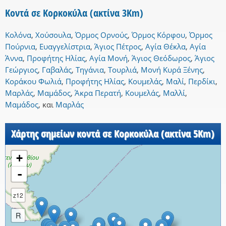
Κοντά σε Κορκοκύλα (ακτίνα 3Km)
Κολόνα
,
Χούσουλα
,
Όρμος Ορνούς
,
Όρμος Κόρφου
,
Όρμος
Πούρνια
,
Ευαγγελίστρια
,
Άγιος Πέτρος
,
Αγία Θέκλα
,
Αγία
Άννα
,
Προφήτης Ηλίας
,
Αγία Μονή
,
Άγιος Θεόδωρος
,
Άγιος
Γεώργιος
,
Γαβαλάς
,
Τηγάνια
,
Τουρλιά
,
Μονή Κυρά Ξένης
,
Κοράκου Φωλιά
,
Προφήτης Ηλίας
,
Κουμελάς
,
Μαλί
,
Περδίκι
,
Μαρλάς
,
Μαμάδος
,
Άκρα Περατή
,
Κουμελάς
,
Μαλλί
,
Μαμάδος
,
και
Μαρλάς
Χάρτης σημείων κοντά σε Κορκοκύλα (ακτίνα 5Km)
+
-
z12
R