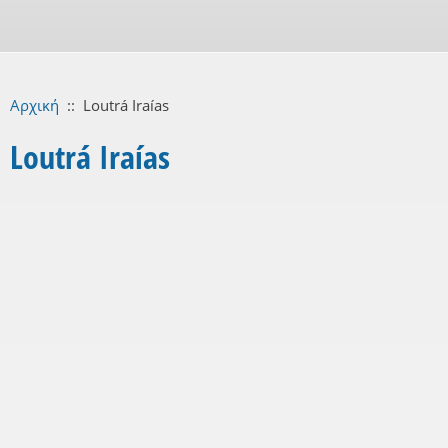
Αρχική
::
Loutrá Iraías
Loutrá Iraías