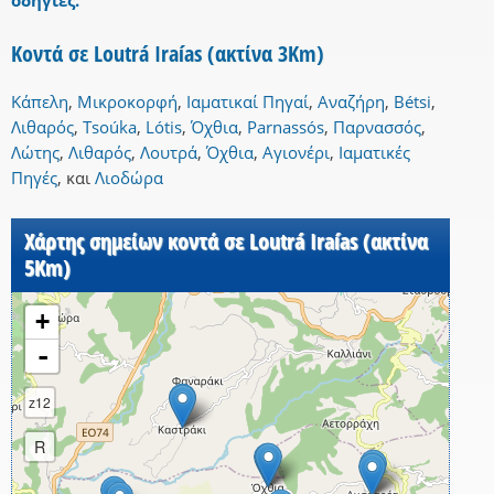
οδηγίες.
Κοντά σε Loutrá Iraías (ακτίνα 3Km)
Κάπελη
,
Μικροκορφή
,
Ιαματικαί Πηγαί
,
Αναζήρη
,
Bétsi
,
Λιθαρός
,
Tsoúka
,
Lótis
,
Όχθια
,
Parnassós
,
Παρνασσός
,
Λώτης
,
Λιθαρός
,
Λουτρά
,
Όχθια
,
Αγιονέρι
,
Ιαματικές
Πηγές
,
και
Λιοδώρα
Χάρτης σημείων κοντά σε Loutrá Iraías (ακτίνα
5Km)
+
-
z12
R