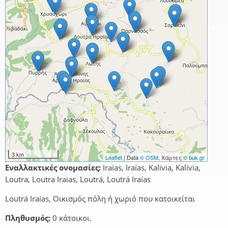
3 km
Leaflet
| Data
© OSM
, Χάρτες
© buk.gr
Εναλλακτικές ονομασίες:
Iraias, Iraías, Kalivia, Kalívia,
Loutra, Loutra Iraias, Loutrá, Loutrá Iraías
Loutrá Iraías, Οικισμός πόλη ή χωριό που κατοικείται
Πληθυσμός:
0 κάτοικοι.