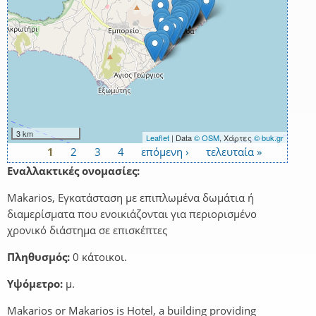
3 km
Leaflet
| Data
© OSM
, Χάρτες
© buk.gr
1
2
3
4
επόμενη ›
τελευταία »
Σελίδες
Εναλλακτικές ονομασίες:
Makarios, Εγκατάσταση με επιπλωμένα δωμάτια ή
διαμερίσματα που ενοικιάζονται για περιορισμένο
χρονικό διάστημα σε επισκέπτες
Πληθυσμός:
0 κάτοικοι.
Υψόμετρο:
μ.
Makarios or Makarios is Hotel, a building providing