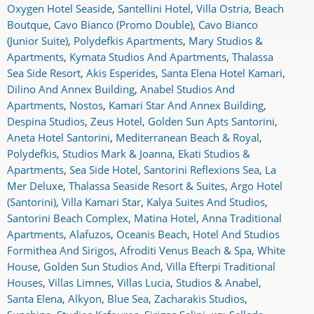
Oxygen Hotel Seaside
,
Santellini Hotel
,
Villa Ostria
,
Beach
Boutque
,
Cavo Bianco (Promo Double)
,
Cavo Bianco
(Junior Suite)
,
Polydefkis Apartments
,
Mary Studios &
Apartments
,
Kymata Studios And Apartments
,
Thalassa
Sea Side Resort
,
Akis Esperides
,
Santa Elena Hotel Kamari
,
Dilino And Annex Building
,
Anabel Studios And
Apartments
,
Nostos
,
Kamari Star And Annex Building
,
Despina Studios
,
Zeus Hotel
,
Golden Sun Apts Santorini
,
Aneta Hotel Santorini
,
Mediterranean Beach & Royal
,
Polydefkis
,
Studios Mark & Joanna
,
Ekati Studios &
Apartments
,
Sea Side Hotel
,
Santorini Reflexions Sea
,
La
Mer Deluxe
,
Thalassa Seaside Resort & Suites
,
Argo Hotel
(Santorini)
,
Villa Kamari Star
,
Kalya Suites And Studios
,
Santorini Beach Complex
,
Matina Hotel
,
Anna Traditional
Apartments
,
Alafuzos
,
Oceanis Beach
,
Hotel And Studios
Formithea And Sirigos
,
Afroditi Venus Beach & Spa
,
White
House
,
Golden Sun Studios And
,
Villa Efterpi Traditional
Houses
,
Villas Limnes
,
Villas Lucia
,
Studios & Anabel
,
Santa Elena
,
Alkyon
,
Blue Sea
,
Zacharakis Studios
,