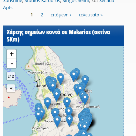
Sunshine
,
Studios Kafouros
,
Sirigos Selini
,
και
Sellada
Apts
1
2
επόμενη ›
τελευταία »
Σελίδες
Χάρτης σημείων κοντά σε Makarios (ακτίνα
5Km)
+
-
z12
R