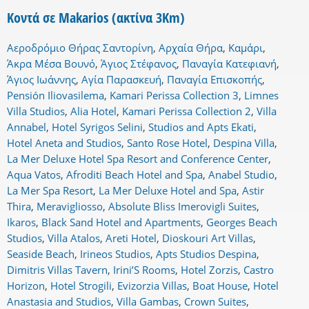
Κοντά σε Makarios (ακτίνα 3Km)
Αεροδρόμιο Θήρας Σαντορίνη
,
Αρχαία Θήρα
,
Καμάρι
,
Άκρα Μέσα Βουνό
,
Άγιος Στέφανος
,
Παναγία Κατεφιανή
,
Άγιος Ιωάννης
,
Αγία Παρασκευή
,
Παναγία Επισκοπής
,
Pensión Iliovasilema
,
Kamari Perissa Collection 3
,
Limnes
Villa Studios
,
Alia Hotel
,
Kamari Perissa Collection 2
,
Villa
Annabel
,
Hotel Syrigos Selini
,
Studios and Apts Ekati
,
Hotel Aneta and Studios
,
Santo Rose Hotel
,
Despina Villa
,
La Mer Deluxe Hotel Spa Resort and Conference Center
,
Aqua Vatos
,
Afroditi Beach Hotel and Spa
,
Anabel Studio
,
La Mer Spa Resort
,
La Mer Deluxe Hotel and Spa
,
Astir
Thira
,
Meravigliosso
,
Absolute Bliss Imerovigli Suites
,
Ikaros
,
Black Sand Hotel and Apartments
,
Georges Beach
Studios
,
Villa Atalos
,
Areti Hotel
,
Dioskouri Art Villas
,
Seaside Beach
,
Irineos Studios
,
Apts Studios Despina
,
Dimitris Villas Tavern
,
Irini’S Rooms
,
Hotel Zorzis
,
Castro
Horizon
,
Hotel Strogili
,
Evizorzia Villas
,
Boat House
,
Hotel
Anastasia and Studios
,
Villa Gambas
,
Crown Suites
,