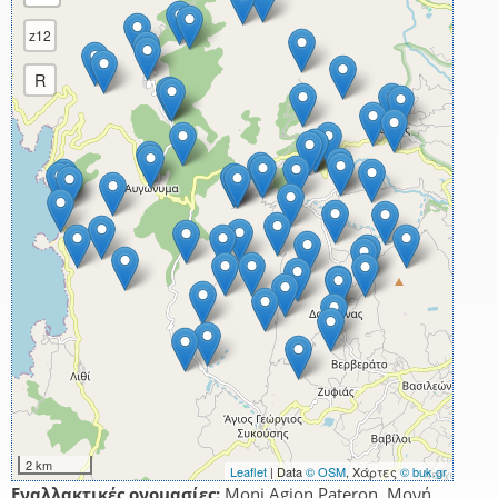
z12
R
2 km
Leaflet
| Data
© OSM
, Χάρτες
© buk.gr
Εναλλακτικές ονομασίες:
Moni Agion Pateron, Μονή