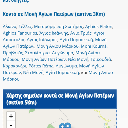
και οδηγίες.
Κοντά σε Μονή Αγίων Πατέρων (ακτίνα 3Km)
Άλωνα
,
Σέλλες
,
Μεταμóρφωση Σωτήρος
,
Aghios Platon
,
Aghios Fanourios
,
Άγιος Ιωάννης
,
Αγία Τριάς
,
Άγιοι
Απόστολοι
,
Άγιος Ισίδωρος
,
Αγία Παρασκευή
,
Μονή
Αγίων Πατέρων
,
Μονή Αγίου Μάρκου
,
Moní Kourná
,
Προβατάς
,
Σταυλίστρια
,
Αυγώνυμα
,
Μονή Αγίου
Μάρκου
,
Μονή Αγίων Πατέρων
,
Νέα Μονή
,
Τσικουδιά
,
Κορακονέρι
,
Pórtes Réma
,
Αυγώνυμα
,
Μονή Αγίων
Πατέρων
,
Νέα Μονή
,
Αγία Παρασκευή
,
και
Μονή Αγίου
Μάρκου
Χάρτης σημείων κοντά σε Μονή Αγίων Πατέρων
(ακτίνα 5Km)
+
-