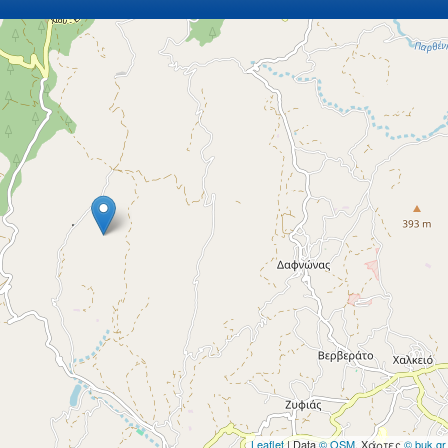
Leaflet
| Data
© OSM
, Χάρτες
© buk.gr