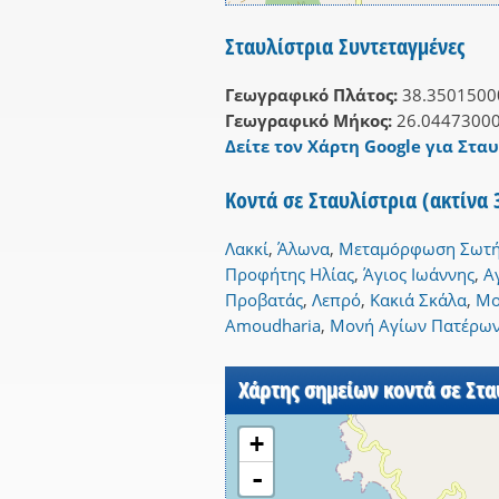
Σταυλίστρια Συντεταγμένες
Γεωγραφικό Πλάτος:
38.3501500
Γεωγραφικό Μήκος:
26.0447300
Δείτε τον Χάρτη Google για Σταυ
Κοντά σε Σταυλίστρια (ακτίνα
Λακκί
,
Άλωνα
,
Μεταμóρφωση Σωτή
Προφήτης Ηλίας
,
Άγιος Ιωάννης
,
Α
Προβατάς
,
Λεπρό
,
Κακιά Σκάλα
,
Μο
Amoudharia
,
Μονή Αγίων Πατέρω
Χάρτης σημείων κοντά σε Στα
+
-