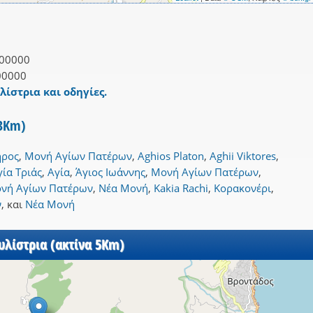
00000
00000
λίστρια και οδηγίες.
 3Km)
ρος
,
Μονή Αγίων Πατέρων
,
Aghios Platon
,
Aghii Viktores
,
γία Τριάς
,
Αγία
,
Άγιος Ιωάννης
,
Μονή Αγίων Πατέρων
,
νή Αγίων Πατέρων
,
Νέα Μονή
,
Kakia Rachi
,
Κορακονέρι
,
ν
,
και
Νέα Μονή
υλίστρια (ακτίνα 5Km)