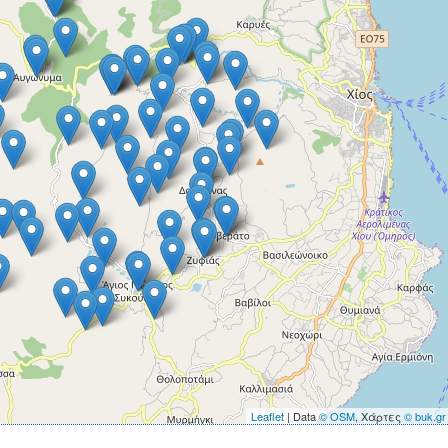
Leaflet
| Data
© OSM
, Χάρτες
© buk.gr