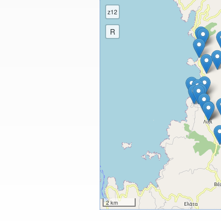
z12
R
2 km