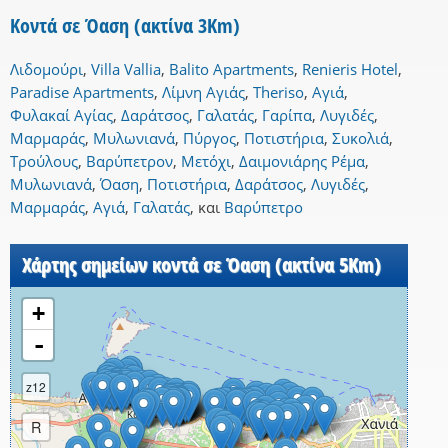
Κοντά σε Όαση (ακτίνα 3Km)
Λιδομούρι
,
Villa Vallia
,
Balito Apartments
,
Renieris Hotel
,
Paradise Apartments
,
Λίμνη Αγιάς
,
Theriso
,
Αγιά
,
Φυλακαί Αγίας
,
Δαράτσος
,
Γαλατάς
,
Γαρίπα
,
Λυγιδές
,
Μαρμαράς
,
Μυλωνιανά
,
Πύργος
,
Ποτιστήρια
,
Συκολιά
,
Τρούλους
,
Βαρύπετρον
,
Μετόχι
,
Δαιμονιάρης Ρέμα
,
Μυλωνιανά
,
Όαση
,
Ποτιστήρια
,
Δαράτσος
,
Λυγιδές
,
Μαρμαράς
,
Αγιά
,
Γαλατάς
,
και
Βαρύπετρο
Χάρτης σημείων κοντά σε Όαση (ακτίνα 5Km)
+
-
z12
R