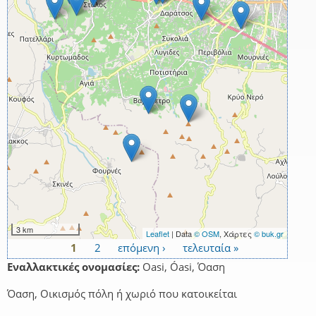
3 km
Leaflet
| Data
© OSM
, Χάρτες
© buk.gr
1
2
επόμενη ›
τελευταία »
Σελίδες
Εναλλακτικές ονομασίες:
Oasi, Óasi, Όαση
Όαση, Οικισμός πόλη ή χωριό που κατοικείται