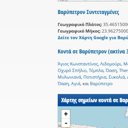
Βαρύπετρον Συντεταγμένες
Γεωγραφικό Πλάτος:
35.4651500
Γεωγραφικό Μήκος:
23.9627500
Δείτε τον Χάρτη Google για Βαρ
Κοντά σε Βαρύπετρον (ακτίνα
Άγιος Κωνσταντίνος
,
Λιδομούρι
,
Μ
Οχυρό Σπήλιο
,
Τέμπλα
,
Όαση
,
Ther
Μυλωνιανά
,
Ποτιστήρια
,
Συκολιά
,
Όαση
,
Αγιά
,
και
Βαρύπετρο
Χάρτης σημείων κοντά σε Βα
+
-