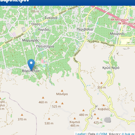
Leaflet
| Data
© OSM
, Χάρτες
© buk.gr