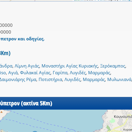
00000
00000
ύπετρον και οδηγίες.
 3Km)
άνδρα
,
Λίμνη Αγιάς
,
Μοναστήρι Αγίας Κυριακής
,
Ξερόκαμπος
,
iso
,
Αγιά
,
Φυλακαί Αγίας
,
Γαρίπα
,
Λυγιδές
,
Μαρμαράς
,
Δαιμονιάρης Ρέμα
,
Ποτιστήρια
,
Λυγιδές
,
Μαρμαράς
,
Μυλωνιανά
ρύπετρον (ακτίνα 5Km)