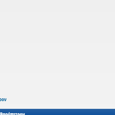
ρον
 Βαρύπετρον