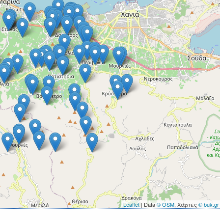
Leaflet
| Data
© OSM
, Χάρτες
© buk.gr