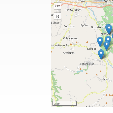
z12
R
3 km