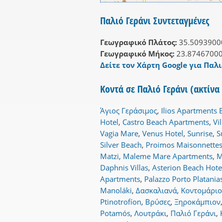
Παλιό Γεράνι Συντεταγμένες
Γεωγραφικό Πλάτος:
35.5093900
Γεωγραφικό Μήκος:
23.8746700
Δείτε τον Χάρτη Google για Παλι
Κοντά σε Παλιό Γεράνι (ακτίνα
Άγιος Γεράσιμος
,
Ilios Apartments 
Hotel
,
Castro Beach Apartments
,
Vi
Vagia Mare
,
Venus Hotel
,
Sunrise
,
S
Silver Beach
,
Proimos Maisonnette
Matzi
,
Maleme Mare Apartments
,
M
Daphnis Villas
,
Asterion Beach Hote
Apartments
,
Palazzo Porto Platania
Manoláki
,
Δασκαλιανά
,
Κοντομάριο
Ptinotrofíon
,
Βρύσες
,
Ξηροκάμπιον
Potamós
,
Λουτράκι
,
Παλιό Γεράνι
,