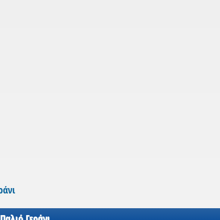
ράνι
Παλιό Γεράνι