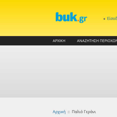
Παράκαμψη προς το κυρίως περιεχόμενο
Είσο
ΑΡΧΙΚΗ
ΑΝΑΖΗΤΗΣΗ ΠΕΡΙΟΧΩ
Αρχική
::
Παλιό Γεράνι