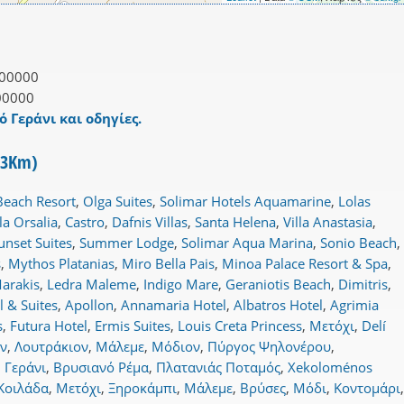
00000
00000
ό Γεράνι και οδηγίες.
 3Km)
Beach Resort
,
Olga Suites
,
Solimar Hotels Aquamarine
,
Lolas
lla Orsalia
,
Castro
,
Dafnis Villas
,
Santa Helena
,
Villa Anastasia
,
unset Suites
,
Summer Lodge
,
Solimar Aqua Marina
,
Sonio Beach
,
s
,
Mythos Platanias
,
Miro Bella Pais
,
Minoa Palace Resort & Spa
,
arakis
,
Ledra Maleme
,
Indigo Mare
,
Geraniotis Beach
,
Dimitris
,
l & Suites
,
Apollon
,
Annamaria Hotel
,
Albatros Hotel
,
Agrimia
s
,
Futura Hotel
,
Ermis Suites
,
Louis Creta Princess
,
Μετόχι
,
Delí
ν
,
Λουτράκιον
,
Μάλεμε
,
Μόδιον
,
Πύργος Ψηλονέρου
,
,
Γεράνι
,
Βρυσιανό Ρέμα
,
Πλατανιάς Ποταμός
,
Xekoloménos
Κοιλάδα
,
Μετόχι
,
Ξηροκάμπι
,
Μάλεμε
,
Βρύσες
,
Μόδι
,
Κοντομάρι
,