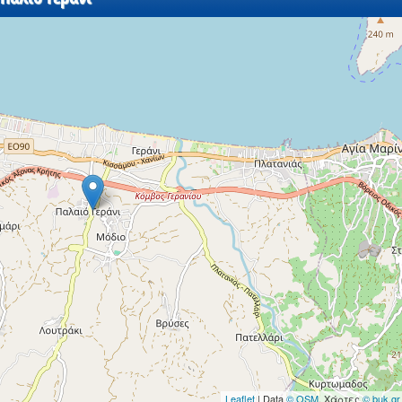
Leaflet
| Data
© OSM
, Χάρτες
© buk.gr