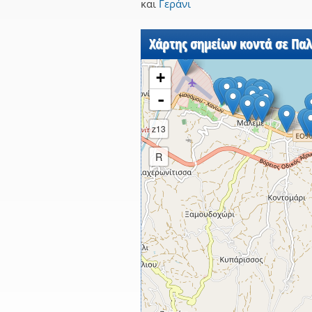
και
Γεράνι
Χάρτης σημείων κοντά σε Παλ
+
-
z13
R