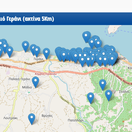
ιό Γεράνι (ακτίνα 5Km)