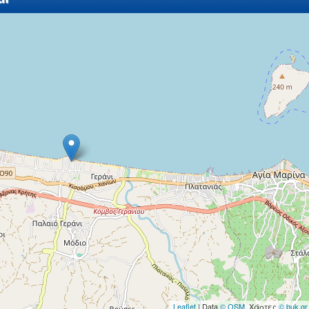
Leaflet
| Data
© OSM
, Χάρτες
© buk.gr