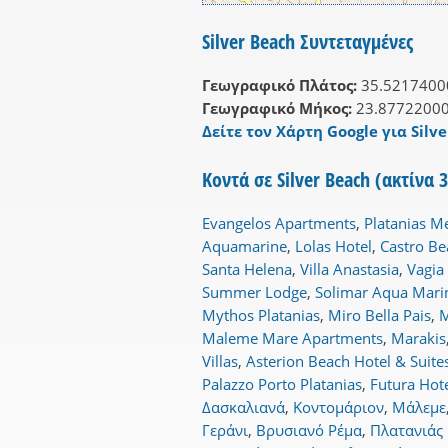
Silver Beach Συντεταγμένες
Γεωγραφικό Πλάτος:
35.5217400
Γεωγραφικό Μήκος:
23.8772200
Δείτε τον Χάρτη Google για Silve
Κοντά σε Silver Beach (ακτίνα
Evangelos Apartments
,
Platanias M
Aquamarine
,
Lolas Hotel
,
Castro B
Santa Helena
,
Villa Anastasia
,
Vagia
Summer Lodge
,
Solimar Aqua Mari
Mythos Platanias
,
Miro Bella Pais
,
M
Maleme Mare Apartments
,
Marakis
Villas
,
Asterion Beach Hotel & Suite
Palazzo Porto Platanias
,
Futura Hot
Δασκαλιανά
,
Κοντομάριον
,
Μάλεμε
Γεράνι
,
Βρυσιανό Ρέμα
,
Πλατανιάς