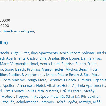
00000
00000
r Beach και οδηγίες.
 3Km)
etochi
,
Olga Suites
,
Ilios Apartments Beach Resort
,
Solimar Hotels
each Apartments
,
Castro
,
Villa Orsalia
,
Blue Dome
,
Dafnis Villas
,
 Mare
,
Varouxakis Hotel
,
Venus Hotel
,
Sunrise
,
Sunset Suites
,
na
,
Sonio Beach
,
Proimos Maisonnettes
,
Mythos Beach Hotel
,
ikes Studios & Apartments
,
Minoa Palace Resort & Spa
,
Matzi
,
,
Ledra Maleme
,
Indigo Mare
,
Geraniotis Beach
,
Dimitris
,
Daphni
s
,
Apollon
,
Annamaria Hotel
,
Albatros Hotel
,
Agrimia Apartments
,
el
,
Ermis Suites
,
Louis Creta Princess
,
Παλιό Γεράνι
,
Μετόχι
,
,
Μόδιον
,
Πύργος Ψηλονέρου
,
Plataniás (Chania)
,
Ptinotrofíon
,
 Ποταμός
,
Xekoloménos Potamós
,
Παλιό Γεράνι
,
Μετόχι
,
Μόδι
,