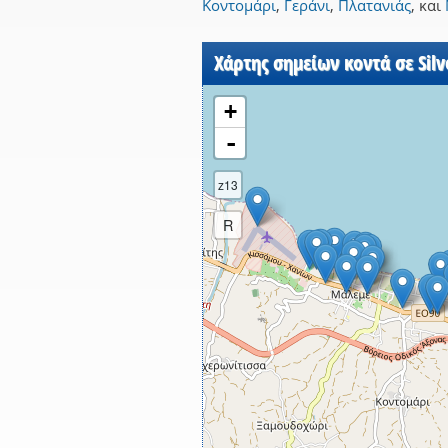
Κοντομάρι
,
Γεράνι
,
Πλατανιάς
,
και
Χάρτης σημείων κοντά σε Silv
+
-
z13
R