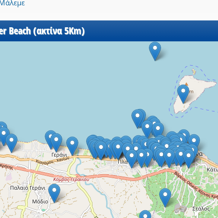
Μάλεμε
er Beach (ακτίνα 5Km)