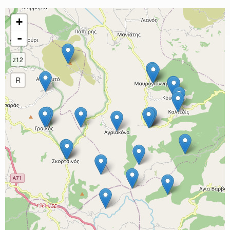
+
-
z12
R