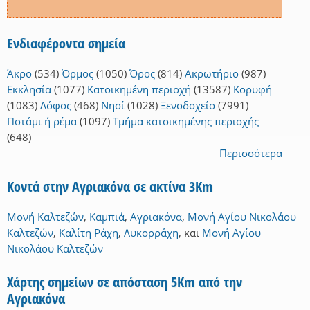
Ενδιαφέροντα σημεία
Άκρο
(534)
Όρμος
(1050)
Όρος
(814)
Ακρωτήριο
(987)
Εκκλησία
(1077)
Κατοικημένη περιοχή
(13587)
Κορυφή
(1083)
Λόφος
(468)
Νησί
(1028)
Ξενοδοχείο
(7991)
Ποτάμι ή ρέμα
(1097)
Τμήμα κατοικημένης περιοχής
(648)
Περισσότερα
Κοντά στην Αγριακόνα σε ακτίνα 3Km
Μονή Καλτεζών
,
Καμπιά
,
Αγριακόνα
,
Μονή Αγίου Νικολάου
Καλτεζών
,
Καλίτη Ράχη
,
Λυκορράχη
,
και
Μονή Αγίου
Νικολάου Καλτεζών
Χάρτης σημείων σε απόσταση 5Km από την
Αγριακόνα