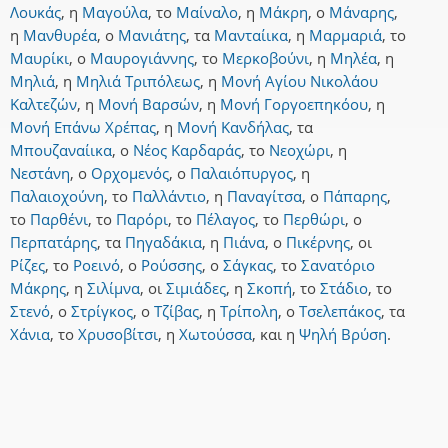
Λουκάς
,
η
Μαγούλα
,
το
Μαίναλο
,
η
Μάκρη
,
ο
Μάναρης
,
η
Μανθυρέα
,
ο
Μανιάτης
,
τα
Μανταίικα
,
η
Μαρμαριά
,
το
Μαυρίκι
,
ο
Μαυρογιάννης
,
το
Μερκοβούνι
,
η
Μηλέα
,
η
Μηλιά
,
η
Μηλιά Τριπόλεως
,
η
Μονή Αγίου Νικολάου
Καλτεζών
,
η
Μονή Βαρσών
,
η
Μονή Γοργοεπηκόου
,
η
Μονή Επάνω Χρέπας
,
η
Μονή Κανδήλας
,
τα
Μπουζαναίικα
,
ο
Νέος Καρδαράς
,
το
Νεοχώρι
,
η
Νεστάνη
,
ο
Ορχομενός
,
ο
Παλαιόπυργος
,
η
Παλαιοχούνη
,
το
Παλλάντιο
,
η
Παναγίτσα
,
ο
Πάπαρης
,
το
Παρθένι
,
το
Παρόρι
,
το
Πέλαγος
,
το
Περθώρι
,
ο
Περπατάρης
,
τα
Πηγαδάκια
,
η
Πιάνα
,
ο
Πικέρνης
,
οι
Ρίζες
,
το
Ροεινό
,
ο
Ρούσσης
,
ο
Σάγκας
,
το
Σανατόριο
Μάκρης
,
η
Σιλίμνα
,
οι
Σιμιάδες
,
η
Σκοπή
,
το
Στάδιο
,
το
Στενό
,
ο
Στρίγκος
,
ο
Τζίβας
,
η
Τρίπολη
,
ο
Τσελεπάκος
,
τα
Χάνια
,
το
Χρυσοβίτσι
,
η
Χωτούσσα
,
και
η
Ψηλή Βρύση
.