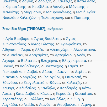
Βαλτέτσι
,
η
Δάφνη
,
ο
Δόριζας
,
οι
Καλτεζές
,
η
Κάτω Ασέα
,
ο
Κεραστάρης
,
τα
Κουβέλια
,
ο
Λιανός
,
ο
Μάναρης
,
ο
Μανιάτης
,
η
Μαρμαριά
,
ο
Μαυρογιάννης
,
η
Μονή Αγίου
Νικολάου Καλτεζών
,
η
Παλαιοχούνη
,
και
ο
Πάπαρης
.
Στον ίδιο δήμο (ΤΡΙΠΟΛΗΣ), ανήκουν:
η
Αγία Βαρβάρα
,
ο
Άγιος Βασίλειος
,
ο
Άγιος
Κωνσταντίνος
,
ο
Άγιος Σώστης
,
τα
Αγιωργίτικα
,
το
Αθήναιο
,
η
Άκρα
,
η
Αλέα
,
το
Αλεποχώρι
,
η
Αλωνίσταινα
,
το
Αμπελάκι
,
οι
Αραχαμίτες
,
το
Αρτεμίσιο
,
η
Ασέα
,
το
Αχούρι
,
το
Βαλτέτσι
,
η
Βλαχέρνα
,
η
Βλαχοκερασιά
,
το
Βουνό
,
τα
Βούρβουρα
,
ο
Βουτούχος
,
η
Γαρέα
,
τα
Γιοκαραίικα
,
η
Δαβιά
,
ο
Δάρας
,
η
Δάφνη
,
το
Δεμίρι
,
το
Διακόπιο
,
ο
Δόριζας
,
το
Ελαιοχώρι
,
η
Επισκοπή
,
το
Εύανδρο
,
το
Ζευγολατειό
,
ο
Θάνας
,
οι
Καλτεζές
,
το
Καμάρι
,
ο
Κάνδαλος
,
η
Κανδήλα
,
ο
Καρδαράς
,
η
Κάτω
Ασέα
,
η
Κάτω Δαβιά
,
ο
Κάψας
,
η
Κερασιά
,
η
Κερασίτσα
,
ο
Κεραστάρης
,
οι
Κολλίνες
,
τα
Κουβέλια
,
η
Κώμη
,
η
Λαγκάδα
,
το
Λεβίδι
,
ο
Λιανός
,
τα
Λιθοβούνια
,
η
Λίμνη
,
ο