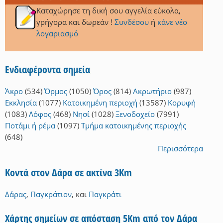
Καταχώρησε τη δική σου αγγελία εύκολα,
γρήγορα και δωρεάν !
Συνδέσου
ή
κάνε νέο
λογαριασμό
Ενδιαφέροντα σημεία
Άκρο
(534)
Όρμος
(1050)
Όρος
(814)
Ακρωτήριο
(987)
Εκκλησία
(1077)
Κατοικημένη περιοχή
(13587)
Κορυφή
(1083)
Λόφος
(468)
Νησί
(1028)
Ξενοδοχείο
(7991)
Ποτάμι ή ρέμα
(1097)
Τμήμα κατοικημένης περιοχής
(648)
Περισσότερα
Κοντά στον Δάρα σε ακτίνα 3Km
Δάρας
,
Παγκράτιον
,
και
Παγκράτι
Χάρτης σημείων σε απόσταση 5Km από τον Δάρα