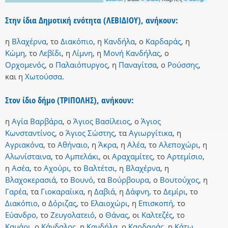
Στην ίδια Δημοτική ενότητα (ΛΕΒΙΔΙΟΥ), ανήκουν:
η
Βλαχέρνα
,
το
Διακόπιο
,
η
Κανδήλα
,
ο
Καρδαράς
,
η
Κώμη
,
το
Λεβίδι
,
η
Λίμνη
,
η
Μονή Κανδήλας
,
ο
Ορχομενός
,
ο
Παλαιόπυργος
,
η
Παναγίτσα
,
ο
Ρούσσης
,
και
η
Χωτούσσα
.
Στον ίδιο δήμο (ΤΡΙΠΟΛΗΣ), ανήκουν:
η
Αγία Βαρβάρα
,
ο
Άγιος Βασίλειος
,
ο
Άγιος
Κωνσταντίνος
,
ο
Άγιος Σώστης
,
τα
Αγιωργίτικα
,
η
Αγριακόνα
,
το
Αθήναιο
,
η
Άκρα
,
η
Αλέα
,
το
Αλεποχώρι
,
η
Αλωνίσταινα
,
το
Αμπελάκι
,
οι
Αραχαμίτες
,
το
Αρτεμίσιο
,
η
Ασέα
,
το
Αχούρι
,
το
Βαλτέτσι
,
η
Βλαχέρνα
,
η
Βλαχοκερασιά
,
το
Βουνό
,
τα
Βούρβουρα
,
ο
Βουτούχος
,
η
Γαρέα
,
τα
Γιοκαραίικα
,
η
Δαβιά
,
η
Δάφνη
,
το
Δεμίρι
,
το
Διακόπιο
,
ο
Δόριζας
,
το
Ελαιοχώρι
,
η
Επισκοπή
,
το
Εύανδρο
,
το
Ζευγολατειό
,
ο
Θάνας
,
οι
Καλτεζές
,
το
Καμάρι
,
ο
Κάνδαλος
,
η
Κανδήλα
,
ο
Καρδαράς
,
η
Κάτω