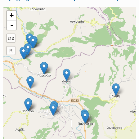
+
-
z12
R