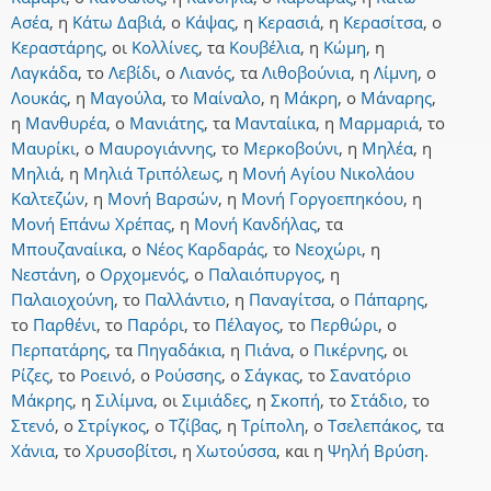
Ασέα
,
η
Κάτω Δαβιά
,
ο
Κάψας
,
η
Κερασιά
,
η
Κερασίτσα
,
ο
Κεραστάρης
,
οι
Κολλίνες
,
τα
Κουβέλια
,
η
Κώμη
,
η
Λαγκάδα
,
το
Λεβίδι
,
ο
Λιανός
,
τα
Λιθοβούνια
,
η
Λίμνη
,
ο
Λουκάς
,
η
Μαγούλα
,
το
Μαίναλο
,
η
Μάκρη
,
ο
Μάναρης
,
η
Μανθυρέα
,
ο
Μανιάτης
,
τα
Μανταίικα
,
η
Μαρμαριά
,
το
Μαυρίκι
,
ο
Μαυρογιάννης
,
το
Μερκοβούνι
,
η
Μηλέα
,
η
Μηλιά
,
η
Μηλιά Τριπόλεως
,
η
Μονή Αγίου Νικολάου
Καλτεζών
,
η
Μονή Βαρσών
,
η
Μονή Γοργοεπηκόου
,
η
Μονή Επάνω Χρέπας
,
η
Μονή Κανδήλας
,
τα
Μπουζαναίικα
,
ο
Νέος Καρδαράς
,
το
Νεοχώρι
,
η
Νεστάνη
,
ο
Ορχομενός
,
ο
Παλαιόπυργος
,
η
Παλαιοχούνη
,
το
Παλλάντιο
,
η
Παναγίτσα
,
ο
Πάπαρης
,
το
Παρθένι
,
το
Παρόρι
,
το
Πέλαγος
,
το
Περθώρι
,
ο
Περπατάρης
,
τα
Πηγαδάκια
,
η
Πιάνα
,
ο
Πικέρνης
,
οι
Ρίζες
,
το
Ροεινό
,
ο
Ρούσσης
,
ο
Σάγκας
,
το
Σανατόριο
Μάκρης
,
η
Σιλίμνα
,
οι
Σιμιάδες
,
η
Σκοπή
,
το
Στάδιο
,
το
Στενό
,
ο
Στρίγκος
,
ο
Τζίβας
,
η
Τρίπολη
,
ο
Τσελεπάκος
,
τα
Χάνια
,
το
Χρυσοβίτσι
,
η
Χωτούσσα
,
και
η
Ψηλή Βρύση
.