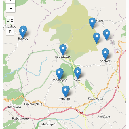
-
z12
R