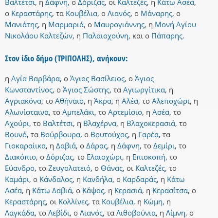
Βαλτέτσι
,
η
Δάφνη
,
ο
Δόριζας
,
οι
Καλτεζές
,
η
Κάτω Ασέα
,
ο
Κεραστάρης
,
τα
Κουβέλια
,
ο
Λιανός
,
ο
Μάναρης
,
ο
Μανιάτης
,
η
Μαρμαριά
,
ο
Μαυρογιάννης
,
η
Μονή Αγίου
Νικολάου Καλτεζών
,
η
Παλαιοχούνη
,
και
ο
Πάπαρης
.
Στον ίδιο δήμο (ΤΡΙΠΟΛΗΣ), ανήκουν:
η
Αγία Βαρβάρα
,
ο
Άγιος Βασίλειος
,
ο
Άγιος
Κωνσταντίνος
,
ο
Άγιος Σώστης
,
τα
Αγιωργίτικα
,
η
Αγριακόνα
,
το
Αθήναιο
,
η
Άκρα
,
η
Αλέα
,
το
Αλεποχώρι
,
η
Αλωνίσταινα
,
το
Αμπελάκι
,
το
Αρτεμίσιο
,
η
Ασέα
,
το
Αχούρι
,
το
Βαλτέτσι
,
η
Βλαχέρνα
,
η
Βλαχοκερασιά
,
το
Βουνό
,
τα
Βούρβουρα
,
ο
Βουτούχος
,
η
Γαρέα
,
τα
Γιοκαραίικα
,
η
Δαβιά
,
ο
Δάρας
,
η
Δάφνη
,
το
Δεμίρι
,
το
Διακόπιο
,
ο
Δόριζας
,
το
Ελαιοχώρι
,
η
Επισκοπή
,
το
Εύανδρο
,
το
Ζευγολατειό
,
ο
Θάνας
,
οι
Καλτεζές
,
το
Καμάρι
,
ο
Κάνδαλος
,
η
Κανδήλα
,
ο
Καρδαράς
,
η
Κάτω
Ασέα
,
η
Κάτω Δαβιά
,
ο
Κάψας
,
η
Κερασιά
,
η
Κερασίτσα
,
ο
Κεραστάρης
,
οι
Κολλίνες
,
τα
Κουβέλια
,
η
Κώμη
,
η
Λαγκάδα
,
το
Λεβίδι
,
ο
Λιανός
,
τα
Λιθοβούνια
,
η
Λίμνη
,
ο