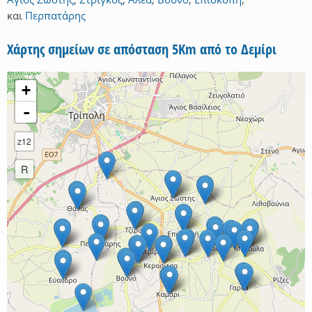
και
Περπατάρης
Χάρτης σημείων σε απόσταση 5Km από το Δεμίρι
+
-
z12
R