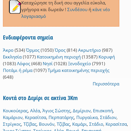
Καταχώρησε τη δική σου αγγελία εύκολα,
γρήγορα και δωρεάν !
Συνδέσου
ή
κάνε νέο
λογαριασμό
Ενδιαφέροντα σημεία
Άκρο
(534)
Όρμος
(1050)
Όρος
(814)
Ακρωτήριο
(987)
Εκκλησία
(1077)
Κατοικημένη περιοχή
(13587)
Κορυφή
(1083)
Λόφος
(468)
Νησί
(1028)
Ξενοδοχείο
(7991)
Ποτάμι ή ρέμα
(1097)
Τμήμα κατοικημένης περιοχής
(648)
Περισσότερα
Κοντά στο Δεμίρι σε ακτίνα 3Km
Κουκούερας
,
Αλέα
,
Άγιος Σώστης
,
Δεμίριον
,
Επισκοπή
,
Καμάριον
,
Κερασίτσα
,
Περπατάρης
,
Πυργαίικα
,
Στάδιον
,
Στρίγκος
,
Τζίβας
,
Βουνόν
,
Τζίβας
,
Καμάρι
,
Στάδιο
,
Κερασίτσα
,
Άγιος Σώστης
,
Στρίγκος
,
Αλέα
,
Βουνό
,
Επισκοπή
,