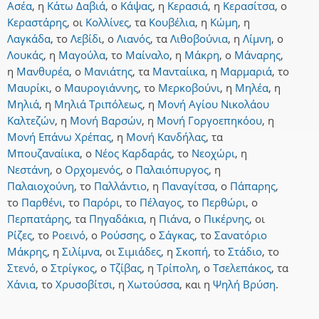
Ασέα
,
η
Κάτω Δαβιά
,
ο
Κάψας
,
η
Κερασιά
,
η
Κερασίτσα
,
ο
Κεραστάρης
,
οι
Κολλίνες
,
τα
Κουβέλια
,
η
Κώμη
,
η
Λαγκάδα
,
το
Λεβίδι
,
ο
Λιανός
,
τα
Λιθοβούνια
,
η
Λίμνη
,
ο
Λουκάς
,
η
Μαγούλα
,
το
Μαίναλο
,
η
Μάκρη
,
ο
Μάναρης
,
η
Μανθυρέα
,
ο
Μανιάτης
,
τα
Μανταίικα
,
η
Μαρμαριά
,
το
Μαυρίκι
,
ο
Μαυρογιάννης
,
το
Μερκοβούνι
,
η
Μηλέα
,
η
Μηλιά
,
η
Μηλιά Τριπόλεως
,
η
Μονή Αγίου Νικολάου
Καλτεζών
,
η
Μονή Βαρσών
,
η
Μονή Γοργοεπηκόου
,
η
Μονή Επάνω Χρέπας
,
η
Μονή Κανδήλας
,
τα
Μπουζαναίικα
,
ο
Νέος Καρδαράς
,
το
Νεοχώρι
,
η
Νεστάνη
,
ο
Ορχομενός
,
ο
Παλαιόπυργος
,
η
Παλαιοχούνη
,
το
Παλλάντιο
,
η
Παναγίτσα
,
ο
Πάπαρης
,
το
Παρθένι
,
το
Παρόρι
,
το
Πέλαγος
,
το
Περθώρι
,
ο
Περπατάρης
,
τα
Πηγαδάκια
,
η
Πιάνα
,
ο
Πικέρνης
,
οι
Ρίζες
,
το
Ροεινό
,
ο
Ρούσσης
,
ο
Σάγκας
,
το
Σανατόριο
Μάκρης
,
η
Σιλίμνα
,
οι
Σιμιάδες
,
η
Σκοπή
,
το
Στάδιο
,
το
Στενό
,
ο
Στρίγκος
,
ο
Τζίβας
,
η
Τρίπολη
,
ο
Τσελεπάκος
,
τα
Χάνια
,
το
Χρυσοβίτσι
,
η
Χωτούσσα
,
και
η
Ψηλή Βρύση
.