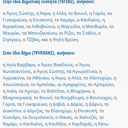
Στην ίδια Δημοτική ενότητα (ΤΕΓΕΑΣ), ανήκουν:
ο
Άγιος Σώστης
,
η
Άκρα
,
η
Αλέα
,
το
Βουνό
,
η
Γαρέα
,
τα
Γιοκαραίικα
,
η
Επισκοπή
,
το
Καμάρι
,
ο
Κάνδαλος
,
η
Κερασίτσα
,
τα
Λιθοβούνια
,
η
Μαγούλα
,
η
Μανθυρέα
,
το
Μαυρίκι
,
τα
Μπουζαναίικα
,
οι
Ρίζες
,
το
Στάδιο
,
ο
Στρίγκος
,
ο
Τζίβας
,
και
η
Ψηλή Βρύση
.
Στον ίδιο δήμο (ΤΡΙΠΟΛΗΣ), ανήκουν:
η
Αγία Βαρβάρα
,
ο
Άγιος Βασίλειος
,
ο
Άγιος
Κωνσταντίνος
,
ο
Άγιος Σώστης
,
τα
Αγιωργίτικα
,
η
Αγριακόνα
,
το
Αθήναιο
,
η
Άκρα
,
η
Αλέα
,
το
Αλεποχώρι
,
η
Αλωνίσταινα
,
το
Αμπελάκι
,
οι
Αραχαμίτες
,
το
Αρτεμίσιο
,
η
Ασέα
,
το
Αχούρι
,
το
Βαλτέτσι
,
η
Βλαχέρνα
,
η
Βλαχοκερασιά
,
το
Βουνό
,
τα
Βούρβουρα
,
ο
Βουτούχος
,
η
Γαρέα
,
τα
Γιοκαραίικα
,
η
Δαβιά
,
ο
Δάρας
,
η
Δάφνη
,
το
Διακόπιο
,
ο
Δόριζας
,
το
Ελαιοχώρι
,
η
Επισκοπή
,
το
Εύανδρο
,
το
Ζευγολατειό
,
ο
Θάνας
,
οι
Καλτεζές
,
το
Καμάρι
,
ο
Κάνδαλος
,
η
Κανδήλα
,
ο
Καρδαράς
,
η
Κάτω