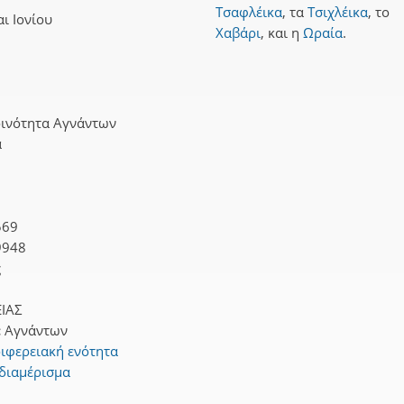
Τσαφλέικα
,
τα
Τσιχλέικα
,
το
ι Ιονίου
Χαβάρι
,
και
η
Ωραία
.
οινότητα Αγνάντων
α
569
9948
ς
ΙΑΣ
:
Αγνάντων
ιφερειακή ενότητα
 διαμέρισμα