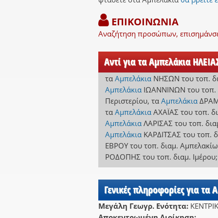
ΕΠΙΚΟΙΝΩΝΙΑ
Αναζήτηση προσώπων, επισημάνσει
Αντί για τα Αμπελάκια ΗΛΕΙΑ
τα
Αμπελάκια
ΝΗΣΩΝ
του τοπ. 
Αμπελάκια
ΙΩΑΝΝΙΝΩΝ
του τοπ.
Περιστερίου
,
τα
Αμπελάκια
ΔΡΑ
τα
Αμπελάκια
ΑΧΑΪΑΣ
του τοπ. δ
Αμπελάκια
ΛΑΡΙΣΑΣ
του τοπ. δι
Αμπελάκια
ΚΑΡΔΙΤΣΑΣ
του τοπ. 
ΕΒΡΟΥ
του τοπ. διαμ. Αμπελακί
ΡΟΔΟΠΗΣ
του τοπ. διαμ. Ιμέρου
;
Γενικές πληροφορίες για τα 
Μεγάλη Γεωγρ. Ενότητα:
ΚΕΝΤΡΙ
Αποκεντρωμένη Διοίκηση: