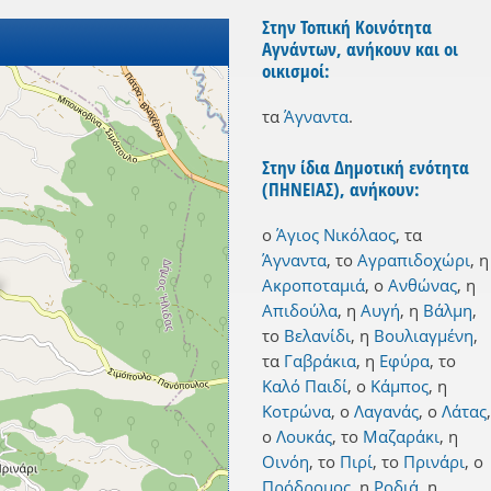
Στην Τοπική Κοινότητα
Αγνάντων, ανήκουν και οι
οικισμοί:
τα
Άγναντα
.
Στην ίδια Δημοτική ενότητα
(ΠΗΝΕΙΑΣ), ανήκουν:
ο
Άγιος Νικόλαος
,
τα
Άγναντα
,
το
Αγραπιδοχώρι
,
η
Ακροποταμιά
,
ο
Ανθώνας
,
η
Απιδούλα
,
η
Αυγή
,
η
Βάλμη
,
το
Βελανίδι
,
η
Βουλιαγμένη
,
τα
Γαβράκια
,
η
Εφύρα
,
το
Καλό Παιδί
,
ο
Κάμπος
,
η
Κοτρώνα
,
ο
Λαγανάς
,
ο
Λάτας
,
ο
Λουκάς
,
το
Μαζαράκι
,
η
Οινόη
,
το
Πιρί
,
το
Πρινάρι
,
ο
Πρόδρομος
,
η
Ροδιά
,
η