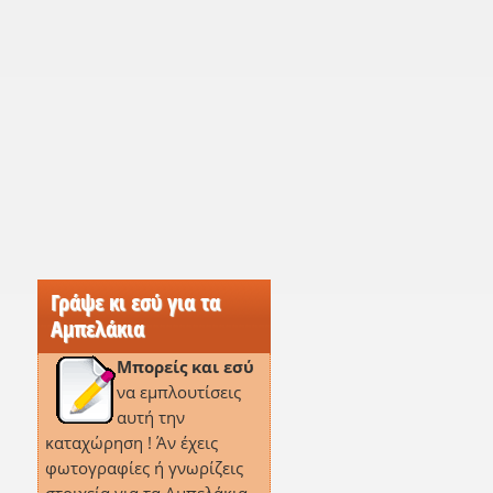
Γράψε κι εσύ για τα
Αμπελάκια
Μπορείς και εσύ
να εμπλουτίσεις
αυτή την
καταχώρηση ! Άν έχεις
φωτογραφίες ή γνωρίζεις