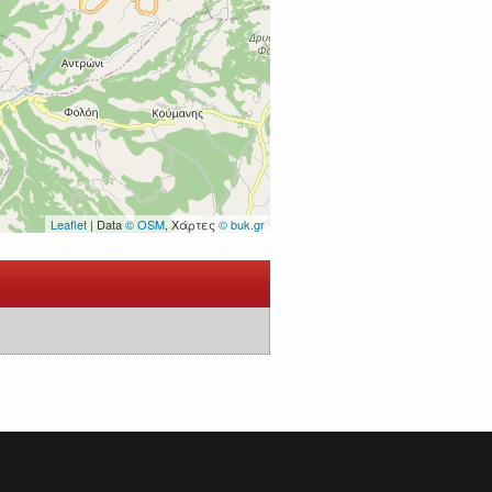
Leaflet
| Data
© OSM
, Χάρτες
© buk.gr