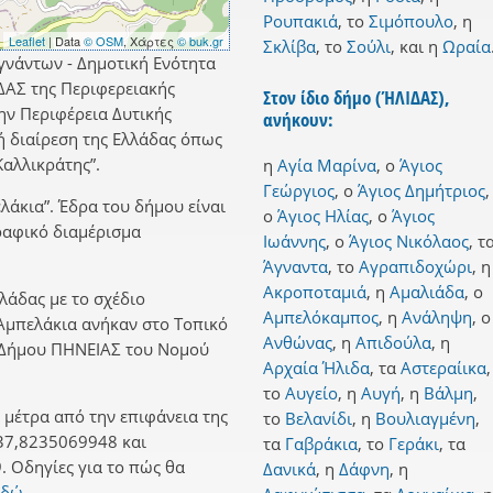
Ρουπακιά
,
το
Σιμόπουλο
,
η
Leaflet
| Data
© OSM
, Χάρτες
© buk.gr
Σκλίβα
,
το
Σούλι
,
και
η
Ωραία
γνάντων - Δημοτική Ενότητα
ΔΑΣ της Περιφερειακής
Στον ίδιο δήμο (ΉΛΙΔΑΣ),
ην Περιφέρεια Δυτικής
ανήκουν:
ή διαίρεση της Ελλάδας όπως
αλλικράτης”.
η
Αγία Μαρίνα
,
ο
Άγιος
Γεώργιος
,
ο
Άγιος Δημήτριος
,
λάκια”. Έδρα του δήμου είναι
ο
Άγιος Ηλίας
,
ο
Άγιος
ραφικό διαμέρισμα
Ιωάννης
,
ο
Άγιος Νικόλαος
,
τ
Άγναντα
,
το
Αγραπιδοχώρι
,
η
Ακροποταμιά
,
η
Αμαλιάδα
,
ο
λλάδας με το σχέδιο
Αμπελόκαμπος
,
η
Ανάληψη
,
ο
 Αμπελάκια ανήκαν στο Τοπικό
Ανθώνας
,
η
Απιδούλα
,
η
 Δήμου ΠΗΝΕΙΑΣ του Νομού
Αρχαία Ήλιδα
,
τα
Αστεραίικα
,
το
Αυγείο
,
η
Αυγή
,
η
Βάλμη
,
μέτρα από την επιφάνεια της
το
Βελανίδι
,
η
Βουλιαγμένη
,
37,8235069948 και
τα
Γαβράκια
,
το
Γεράκι
,
τα
 Οδηγίες για το πώς θα
Δανικά
,
η
Δάφνη
,
η
εδώ.