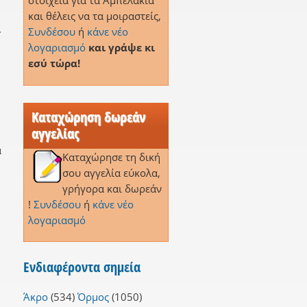
στοιχεία για τα Αμπελάκια
και θέλεις να τα μοιραστείς,
.
Συνδέσου
ή
κάνε νέο
λογαριασμό
και γράψε κι
εσύ τώρα!
Καταχώρηση δωρεάν
αγγελίας
α
Καταχώρησε τη δική
σου αγγελία εύκολα,
γρήγορα και δωρεάν
!
Συνδέσου
ή
κάνε νέο
λογαριασμό
Ενδιαφέροντα σημεία
Άκρο
(534)
Όρμος
(1050)