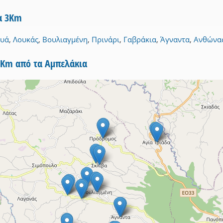
να 3Km
υά
,
Λουκάς
,
Βουλιαγμένη
,
Πρινάρι
,
Γαβράκια
,
Άγναντα
,
Ανθώνα
5Km από τα Αμπελάκια