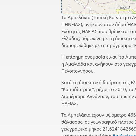
Τα Αμπελάκια (Τοπική Κοινότητα Α
ΠΗΝΕΙΑΣ), ανήκουν στον δήμο ΉΛΙ
Ενότητας ΗΛΕΙΑΣ που βρίσκεται στ
Ελλάδας, σύμφωνα με τη διοικητικ
διαμορφώθηκε με το πρόγραμμα “Κ
Η επίσημη ονομασία είναι “τα Αμπε
η Αμαλιάδα και ανήκουν στο γεωγ
Πελοποννήσου.
Κατά τη διοικητική διαίρεση της Ε
“Καποδίστριας”, μέχρι το 2010, τα
Διαμέρισμα Αγνάντων, του πρώην
ΗΛΕΙΑΣ.
Τα Αμπελάκια έχουν υψόμετρο 465 
θάλασσας, σε γεωγραφικό πλάτος 
γεωγραφικό μήκος 21,6241842569.
φτάσετε στα Αμπελάκια
θα βρείτε 