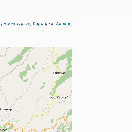
ς
,
Βουλιαγμένη
,
Καρυά
,
και
Λουκάς