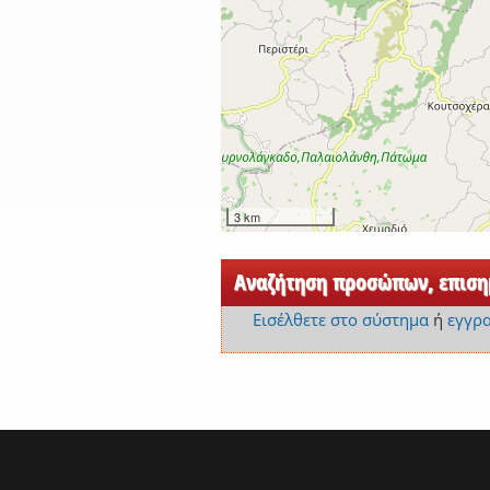
3 km
Αναζήτηση προσώπων, επισημ
Εισέλθετε στο σύστημα
ή
εγγρ