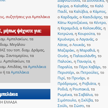
Δαφνιώτισσα
,
τα
Δουναίικα
,
η
Εφύρα
,
ο
Καλαθάς
,
το
Καλό
Παιδί
,
τα
Καλύβια
,
ο
Κάμπος
,
ς, συζητήσεις για Αμπελάκια
ο
Καρδαμάς
,
ο
Κασιδιάρης
,
τα
Κάτω Κερτεζαίικα
,
το
Κέντρο
,
η
Κεραμιδιά
,
ο
Κολοκυθάς
,
η
Σ, μήπως ψάχνετε για:
Κοτρώνα
,
η
Κουρούτα
,
το
διαμ. Αμπελακίων
,
τα
Κρυόνερο
,
ο
Λαγανάς
,
ο
 διαμ. Μεγάλου
Λάτας
,
ο
Λουκάς
,
το
ΜΑΣ
του τοπ. διαμ. Δράμας
,
Μαζαράκι
,
η
Μαραθιά
,
η
ιαμ. Σαντομερίου
,
τα
Οινόη
,
η
Παλαιολάνθη
,
το
αμ. Αμπελακίων
,
τα
Παλούκι
,
η
Παναγία
,
η
διαμ. Απιδέας
,
τα
Αμπελάκια
Παραλία
,
το
Πέρα Χαβάρι
,
το
ων
ή
τα
Αμπελάκια
Περιστέρι
,
οι
Πετρούλες
,
το
Πιρί
,
το
Πρινάρι
,
ο
Πρόδρομος
,
η
Ροβιάτα
,
η
Ροδιά
,
η
Ρουπακιά
,
τα
Αμπελάκια
Ρωμέικα
,
τα
Σαβάλια
,
το
Σιμόπουλο
,
η
Σκλίβα
,
το
ΚΗ ΕΛΛΑΔΑ
Σούλι
,
το
Σώστι
,
τα