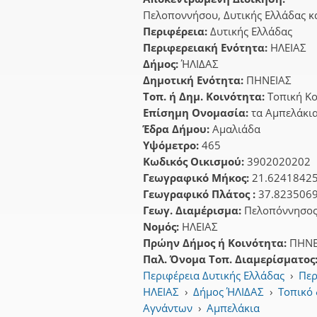
Πελοποννήσου, Δυτικής Ελλάδας κα
Περιφέρεια:
Δυτικής Ελλάδας
Περιφερειακή Ενότητα:
ΗΛΕΙΑΣ
Δήμος:
ΉΛΙΔΑΣ
Δημοτική Ενότητα:
ΠΗΝΕΙΑΣ
Τοπ. ή Δημ. Κοινότητα:
Τοπική Κ
Επίσημη Ονομασία:
τα Αμπελάκι
Έδρα Δήμου:
Αμαλιάδα
Υψόμετρο:
465
Κωδικός Οικισμού:
3902020202
Γεωγραφικό Μήκος:
21.6241842
Γεωγραφικό Πλάτος :
37.823506
Γεωγ. Διαμέρισμα:
Πελοπόννησο
Νομός:
ΗΛΕΙΑΣ
Πρώην Δήμος ή Κοινότητα:
ΠΗΝΕ
Παλ. Όνομα Τοπ. Διαμερίσματος
Περιφέρεια Δυτικής Ελλάδας
›
Περ
ΗΛΕΙΑΣ
›
Δήμος ΉΛΙΔΑΣ
›
Τοπικό
Αγνάντων
›
Αμπελάκια