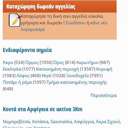
Καταχώρηση δωρεάν αγγελίας
Καταχώρησε τη δική σου αγγελία εύκολα,
γρήγορα και δωρεάν !
Συνδέσου
ή
κάνε νέο
λογαριασμό
Ενδιαφέροντα σημεία
Άκρο
(534)
Όρμος
(1050)
Όρος
(814)
Ακρωτήριο
(987)
Εκκλησία
(1077)
Κατοικημένη περιοχή
(13587)
Κορυφή
(1083)
Λόφος
(468)
Νησί
(1028)
Ξενοδοχείο
(7991)
Ποτάμι ή ρέμα
(1097)
Τμήμα κατοικημένης περιοχής
(648)
Περισσότερα
Κοντά στα Αρφίγκια σε ακτίνα 3Km
Νομπρεβίτσα
,
Χοτάσια
,
Saxonaíika
,
Ασφύγγια
,
Άκρα Σχοινί
,