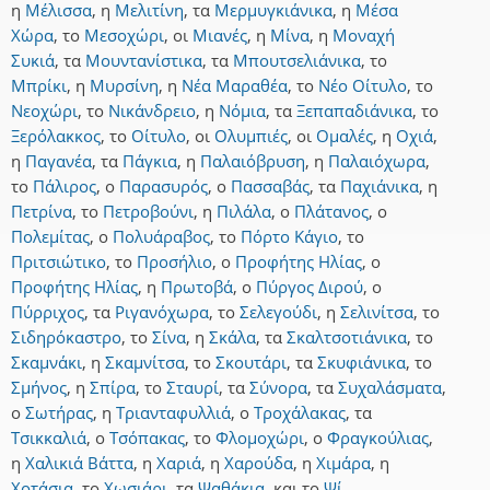
η
Μέλισσα
,
η
Μελιτίνη
,
τα
Μερμυγκιάνικα
,
η
Μέσα
Χώρα
,
το
Μεσοχώρι
,
οι
Μιανές
,
η
Μίνα
,
η
Μοναχή
Συκιά
,
τα
Μουντανίστικα
,
τα
Μπουτσελιάνικα
,
το
Μπρίκι
,
η
Μυρσίνη
,
η
Νέα Μαραθέα
,
το
Νέο Οίτυλο
,
το
Νεοχώρι
,
το
Νικάνδρειο
,
η
Νόμια
,
τα
Ξεπαπαδιάνικα
,
το
Ξερόλακκος
,
το
Οίτυλο
,
οι
Ολυμπιές
,
οι
Ομαλές
,
η
Οχιά
,
η
Παγανέα
,
τα
Πάγκια
,
η
Παλαιόβρυση
,
η
Παλαιόχωρα
,
το
Πάλιρος
,
ο
Παρασυρός
,
ο
Πασσαβάς
,
τα
Παχιάνικα
,
η
Πετρίνα
,
το
Πετροβούνι
,
η
Πιλάλα
,
ο
Πλάτανος
,
ο
Πολεμίτας
,
ο
Πολυάραβος
,
το
Πόρτο Κάγιο
,
το
Πριτσιώτικο
,
το
Προσήλιο
,
ο
Προφήτης Ηλίας
,
ο
Προφήτης Ηλίας
,
η
Πρωτοβά
,
ο
Πύργος Διρού
,
ο
Πύρριχος
,
τα
Ριγανόχωρα
,
το
Σελεγούδι
,
η
Σελινίτσα
,
το
Σιδηρόκαστρο
,
το
Σίνα
,
η
Σκάλα
,
τα
Σκαλτσοτιάνικα
,
το
Σκαμνάκι
,
η
Σκαμνίτσα
,
το
Σκουτάρι
,
τα
Σκυφιάνικα
,
το
Σμήνος
,
η
Σπίρα
,
το
Σταυρί
,
τα
Σύνορα
,
τα
Συχαλάσματα
,
ο
Σωτήρας
,
η
Τριανταφυλλιά
,
ο
Τροχάλακας
,
τα
Τσικκαλιά
,
ο
Τσόπακας
,
το
Φλομοχώρι
,
ο
Φραγκούλιας
,
η
Χαλικιά Βάττα
,
η
Χαριά
,
η
Χαρούδα
,
η
Χιμάρα
,
η
Χοτάσια
,
το
Χωσιάρι
,
τα
Ψαθάκια
,
και
το
Ψί
.