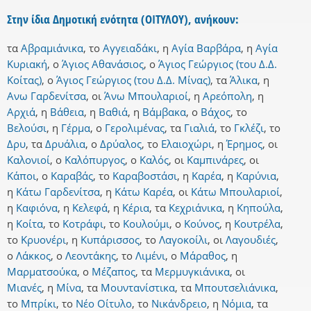
Στην ίδια Δημοτική ενότητα (ΟΙΤΥΛΟΥ), ανήκουν:
τα
Αβραμιάνικα
,
το
Αγγειαδάκι
,
η
Αγία Βαρβάρα
,
η
Αγία
Κυριακή
,
ο
Άγιος Αθανάσιος
,
ο
Άγιος Γεώργιος (του Δ.Δ.
Κοίτας)
,
ο
Άγιος Γεώργιος (του Δ.Δ. Μίνας)
,
τα
Άλικα
,
η
Ανω Γαρδενίτσα
,
οι
Άνω Μπουλαριοί
,
η
Αρεόπολη
,
η
Αρχιά
,
η
Βάθεια
,
η
Βαθιά
,
η
Βάμβακα
,
ο
Βάχος
,
το
Βελούσι
,
η
Γέρμα
,
ο
Γερολιμένας
,
τα
Γιαλιά
,
το
Γκλέζι
,
το
Δρυ
,
τα
Δρυάλια
,
ο
Δρύαλος
,
το
Ελαιοχώρι
,
η
Έρημος
,
οι
Καλονιοί
,
ο
Καλόπυργος
,
ο
Καλός
,
οι
Καμπινάρες
,
οι
Κάποι
,
ο
Καραβάς
,
το
Καραβοστάσι
,
η
Καρέα
,
η
Καρύνια
,
η
Κάτω Γαρδενίτσα
,
η
Κάτω Καρέα
,
οι
Κάτω Μπουλαριοί
,
η
Καφιόνα
,
η
Κελεφά
,
η
Κέρια
,
τα
Κεχριάνικα
,
η
Κηπούλα
,
η
Κοίτα
,
το
Κοτράφι
,
το
Κουλούμι
,
ο
Κούνος
,
η
Κουτρέλα
,
το
Κρυονέρι
,
η
Κυπάρισσος
,
το
Λαγοκοίλι
,
οι
Λαγουδιές
,
ο
Λάκκος
,
ο
Λεοντάκης
,
το
Λιμένι
,
ο
Μάραθος
,
η
Μαρματσούκα
,
ο
Μέζαπος
,
τα
Μερμυγκιάνικα
,
οι
Μιανές
,
η
Μίνα
,
τα
Μουντανίστικα
,
τα
Μπουτσελιάνικα
,
το
Μπρίκι
,
το
Νέο Οίτυλο
,
το
Νικάνδρειο
,
η
Νόμια
,
τα