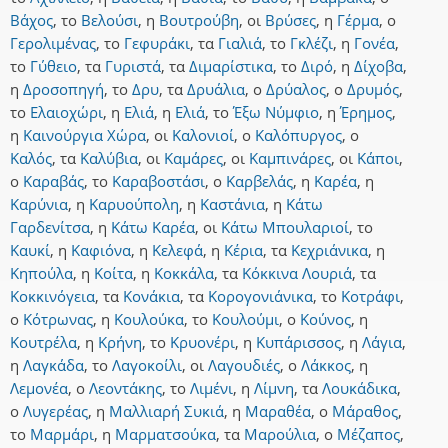
Βάχος
,
το
Βελούσι
,
η
Βουτρούβη
,
οι
Βρύσες
,
η
Γέρμα
,
ο
Γερολιμένας
,
το
Γεφυράκι
,
τα
Γιαλιά
,
το
Γκλέζι
,
η
Γονέα
,
το
Γύθειο
,
τα
Γυριστά
,
τα
Διμαρίστικα
,
το
Διρό
,
η
Δίχοβα
,
η
Δροσοπηγή
,
το
Δρυ
,
τα
Δρυάλια
,
ο
Δρύαλος
,
ο
Δρυμός
,
το
Ελαιοχώρι
,
η
Ελιά
,
η
Ελιά
,
το
Έξω Νύμφιο
,
η
Έρημος
,
η
Καινούργια Χώρα
,
οι
Καλονιοί
,
ο
Καλόπυργος
,
ο
Καλός
,
τα
Καλύβια
,
οι
Καμάρες
,
οι
Καμπινάρες
,
οι
Κάποι
,
ο
Καραβάς
,
το
Καραβοστάσι
,
ο
Καρβελάς
,
η
Καρέα
,
η
Καρύνια
,
η
Καρυούπολη
,
η
Καστάνια
,
η
Κάτω
Γαρδενίτσα
,
η
Κάτω Καρέα
,
οι
Κάτω Μπουλαριοί
,
το
Καυκί
,
η
Καφιόνα
,
η
Κελεφά
,
η
Κέρια
,
τα
Κεχριάνικα
,
η
Κηπούλα
,
η
Κοίτα
,
η
Κοκκάλα
,
τα
Κόκκινα Λουριά
,
τα
Κοκκινόγεια
,
τα
Κονάκια
,
τα
Κορογονιάνικα
,
το
Κοτράφι
,
ο
Κότρωνας
,
η
Κουλούκα
,
το
Κουλούμι
,
ο
Κούνος
,
η
Κουτρέλα
,
η
Κρήνη
,
το
Κρυονέρι
,
η
Κυπάρισσος
,
η
Λάγια
,
η
Λαγκάδα
,
το
Λαγοκοίλι
,
οι
Λαγουδιές
,
ο
Λάκκος
,
η
Λεμονέα
,
ο
Λεοντάκης
,
το
Λιμένι
,
η
Λίμνη
,
τα
Λουκάδικα
,
ο
Λυγερέας
,
η
Μαλλιαρή Συκιά
,
η
Μαραθέα
,
ο
Μάραθος
,
το
Μαρμάρι
,
η
Μαρματσούκα
,
τα
Μαρούλια
,
ο
Μέζαπος
,