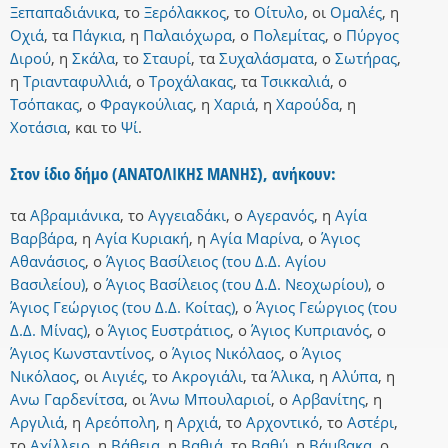
Ξεπαπαδιάνικα
,
το
Ξερόλακκος
,
το
Οίτυλο
,
οι
Ομαλές
,
η
Οχιά
,
τα
Πάγκια
,
η
Παλαιόχωρα
,
ο
Πολεμίτας
,
ο
Πύργος
Διρού
,
η
Σκάλα
,
το
Σταυρί
,
τα
Συχαλάσματα
,
ο
Σωτήρας
,
η
Τριανταφυλλιά
,
ο
Τροχάλακας
,
τα
Τσικκαλιά
,
ο
Τσόπακας
,
ο
Φραγκούλιας
,
η
Χαριά
,
η
Χαρούδα
,
η
Χοτάσια
,
και
το
Ψί
.
Στον ίδιο δήμο (ΑΝΑΤΟΛΙΚΗΣ ΜΑΝΗΣ), ανήκουν:
τα
Αβραμιάνικα
,
το
Αγγειαδάκι
,
ο
Αγερανός
,
η
Αγία
Βαρβάρα
,
η
Αγία Κυριακή
,
η
Αγία Μαρίνα
,
ο
Άγιος
Αθανάσιος
,
ο
Άγιος Βασίλειος (του Δ.Δ. Αγίου
Βασιλείου)
,
ο
Άγιος Βασίλειος (του Δ.Δ. Νεοχωρίου)
,
ο
Άγιος Γεώργιος (του Δ.Δ. Κοίτας)
,
ο
Άγιος Γεώργιος (του
Δ.Δ. Μίνας)
,
ο
Άγιος Ευστράτιος
,
ο
Άγιος Κυπριανός
,
ο
Άγιος Κωνσταντίνος
,
ο
Άγιος Νικόλαος
,
ο
Άγιος
Νικόλαος
,
οι
Αιγιές
,
το
Ακρογιάλι
,
τα
Άλικα
,
η
Αλύπα
,
η
Ανω Γαρδενίτσα
,
οι
Άνω Μπουλαριοί
,
ο
Αρβανίτης
,
η
Αργιλιά
,
η
Αρεόπολη
,
η
Αρχιά
,
το
Αρχοντικό
,
το
Αστέρι
,
το
Αχίλλειο
,
η
Βάθεια
,
η
Βαθιά
,
το
Βαθύ
,
η
Βάμβακα
,
ο