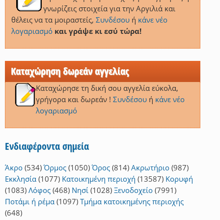
γνωρίζεις στοιχεία για την Αργιλιά και
θέλεις να τα μοιραστείς,
Συνδέσου
ή
κάνε νέο
λογαριασμό
και γράψε κι εσύ τώρα!
Καταχώρηση δωρεάν αγγελίας
Καταχώρησε τη δική σου αγγελία εύκολα,
γρήγορα και δωρεάν !
Συνδέσου
ή
κάνε νέο
λογαριασμό
Ενδιαφέροντα σημεία
Άκρο
(534)
Όρμος
(1050)
Όρος
(814)
Ακρωτήριο
(987)
Εκκλησία
(1077)
Κατοικημένη περιοχή
(13587)
Κορυφή
(1083)
Λόφος
(468)
Νησί
(1028)
Ξενοδοχείο
(7991)
Ποτάμι ή ρέμα
(1097)
Τμήμα κατοικημένης περιοχής
(648)