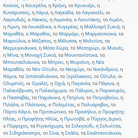
Κούνος
,
η
Κουτρέλα
,
η
Κρήνη
,
το
Κρυονέρι
,
η
Κυπάρισσος
,
η
Λάγια
,
η
Λαγκάδα
,
το
Λαγοκοίλι
,
οι
Λαγουδιές
,
ο
Λάκκος
,
η
Λεμονέα
,
ο
Λεοντάκης
,
το
Λιμένι
,
η
Λίμνη
,
τα
Λουκάδικα
,
ο
Λυγερέας
,
η
Μαλλιαρή Συκιά
,
η
Μαραθέα
,
ο
Μάραθος
,
το
Μαρμάρι
,
η
Μαρματσούκα
,
τα
Μαρούλια
,
ο
Μέζαπος
,
η
Μέλισσα
,
η
Μελιτίνη
,
τα
Μερμυγκιάνικα
,
η
Μέσα Χώρα
,
το
Μεσοχώρι
,
οι
Μιανές
,
η
Μίνα
,
η
Μοναχή Συκιά
,
τα
Μουντανίστικα
,
τα
Μπουτσελιάνικα
,
το
Μπρίκι
,
η
Μυρσίνη
,
η
Νέα
Μαραθέα
,
το
Νέο Οίτυλο
,
το
Νεοχώρι
,
το
Νικάνδρειο
,
η
Νόμια
,
τα
Ξεπαπαδιάνικα
,
το
Ξερόλακκος
,
το
Οίτυλο
,
οι
Ολυμπιές
,
οι
Ομαλές
,
η
Οχιά
,
η
Παγανέα
,
τα
Πάγκια
,
η
Παλαιόβρυση
,
η
Παλαιόχωρα
,
το
Πάλιρος
,
ο
Παρασυρός
,
ο
Πασσαβάς
,
τα
Παχιάνικα
,
η
Πετρίνα
,
το
Πετροβούνι
,
η
Πιλάλα
,
ο
Πλάτανος
,
ο
Πολεμίτας
,
ο
Πολυάραβος
,
το
Πόρτο Κάγιο
,
το
Πριτσιώτικο
,
το
Προσήλιο
,
ο
Προφήτης
Ηλίας
,
ο
Προφήτης Ηλίας
,
η
Πρωτοβά
,
ο
Πύργος Διρού
,
ο
Πύρριχος
,
τα
Ριγανόχωρα
,
το
Σελεγούδι
,
η
Σελινίτσα
,
το
Σιδηρόκαστρο
,
το
Σίνα
,
η
Σκάλα
,
τα
Σκαλτσοτιάνικα
,