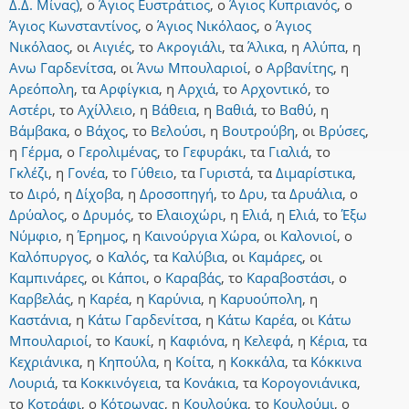
Δ.Δ. Μίνας)
,
ο
Άγιος Ευστράτιος
,
ο
Άγιος Κυπριανός
,
ο
Άγιος Κωνσταντίνος
,
ο
Άγιος Νικόλαος
,
ο
Άγιος
Νικόλαος
,
οι
Αιγιές
,
το
Ακρογιάλι
,
τα
Άλικα
,
η
Αλύπα
,
η
Ανω Γαρδενίτσα
,
οι
Άνω Μπουλαριοί
,
ο
Αρβανίτης
,
η
Αρεόπολη
,
τα
Αρφίγκια
,
η
Αρχιά
,
το
Αρχοντικό
,
το
Αστέρι
,
το
Αχίλλειο
,
η
Βάθεια
,
η
Βαθιά
,
το
Βαθύ
,
η
Βάμβακα
,
ο
Βάχος
,
το
Βελούσι
,
η
Βουτρούβη
,
οι
Βρύσες
,
η
Γέρμα
,
ο
Γερολιμένας
,
το
Γεφυράκι
,
τα
Γιαλιά
,
το
Γκλέζι
,
η
Γονέα
,
το
Γύθειο
,
τα
Γυριστά
,
τα
Διμαρίστικα
,
το
Διρό
,
η
Δίχοβα
,
η
Δροσοπηγή
,
το
Δρυ
,
τα
Δρυάλια
,
ο
Δρύαλος
,
ο
Δρυμός
,
το
Ελαιοχώρι
,
η
Ελιά
,
η
Ελιά
,
το
Έξω
Νύμφιο
,
η
Έρημος
,
η
Καινούργια Χώρα
,
οι
Καλονιοί
,
ο
Καλόπυργος
,
ο
Καλός
,
τα
Καλύβια
,
οι
Καμάρες
,
οι
Καμπινάρες
,
οι
Κάποι
,
ο
Καραβάς
,
το
Καραβοστάσι
,
ο
Καρβελάς
,
η
Καρέα
,
η
Καρύνια
,
η
Καρυούπολη
,
η
Καστάνια
,
η
Κάτω Γαρδενίτσα
,
η
Κάτω Καρέα
,
οι
Κάτω
Μπουλαριοί
,
το
Καυκί
,
η
Καφιόνα
,
η
Κελεφά
,
η
Κέρια
,
τα
Κεχριάνικα
,
η
Κηπούλα
,
η
Κοίτα
,
η
Κοκκάλα
,
τα
Κόκκινα
Λουριά
,
τα
Κοκκινόγεια
,
τα
Κονάκια
,
τα
Κορογονιάνικα
,
το
Κοτράφι
,
ο
Κότρωνας
,
η
Κουλούκα
,
το
Κουλούμι
,
ο