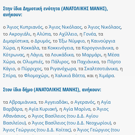
Στην ίδια Δημοτική ενότητα (ΑΝΑΤΟΛΙΚΗΣ ΜΑΝΗΣ),
ανήκουν:
ο
Άγιος Κυπριανός
,
ο
Άγιος Νικόλαος
,
ο
Άγιος Νικόλαος
,
το
Ακρογιάλι
,
η
Αλύπα
,
το
Αχίλλειο
,
η
Γονέα
,
τα
Διμαρίστικα
,
ο
Δρυμός
,
το
Έξω Νύμφιο
,
η
Καινούργια
Χώρα
,
η
Κοκκάλα
,
τα
Κοκκινόγεια
,
τα
Κορογονιάνικα
,
ο
Κότρωνας
,
η
Λάγια
,
τα
Λουκάδικα
,
το
Μαρμάρι
,
η
Μέσα
Χώρα
,
οι
Ολυμπιές
,
το
Πάλιρος
,
τα
Παχιάνικα
,
το
Πόρτο
Κάγιο
,
ο
Πύρριχος
,
τα
Ριγανόχωρα
,
τα
Σκαλτσοτιάνικα
,
η
Σπίρα
,
το
Φλομοχώρι
,
η
Χαλικιά Βάττα
,
και
η
Χιμάρα
.
Στον ίδιο δήμο (ΑΝΑΤΟΛΙΚΗΣ ΜΑΝΗΣ), ανήκουν:
τα
Αβραμιάνικα
,
το
Αγγειαδάκι
,
ο
Αγερανός
,
η
Αγία
Βαρβάρα
,
η
Αγία Κυριακή
,
η
Αγία Μαρίνα
,
ο
Άγιος
Αθανάσιος
,
ο
Άγιος Βασίλειος (του Δ.Δ. Αγίου
Βασιλείου)
,
ο
Άγιος Βασίλειος (του Δ.Δ. Νεοχωρίου)
,
ο
Άγιος Γεώργιος (του Δ.Δ. Κοίτας)
,
ο
Άγιος Γεώργιος (του