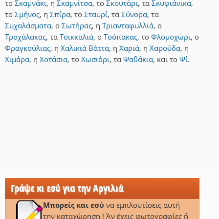
το
Σκαμνάκι
,
η
Σκαμνίτσα
,
το
Σκουτάρι
,
τα
Σκυφιάνικα
,
το
Σμήνος
,
η
Σπίρα
,
το
Σταυρί
,
τα
Σύνορα
,
τα
Συχαλάσματα
,
ο
Σωτήρας
,
η
Τριανταφυλλιά
,
ο
Τροχάλακας
,
τα
Τσικκαλιά
,
ο
Τσόπακας
,
το
Φλομοχώρι
,
ο
Φραγκούλιας
,
η
Χαλικιά Βάττα
,
η
Χαριά
,
η
Χαρούδα
,
η
Χιμάρα
,
η
Χοτάσια
,
το
Χωσιάρι
,
τα
Ψαθάκια
,
και
το
Ψί
.
Γράψε κι εσύ για την Αργιλιά
Μπορείς και εσύ
να εμπλουτίσεις αυτή
την καταχώρηση ! Άν έχεις φωτογραφίες ή