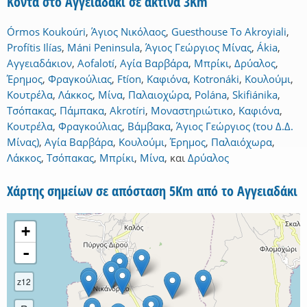
Κοντά στο Αγγειαδάκι σε ακτίνα 3Km
Órmos Koukoúri
,
Άγιος Νικόλαος
,
Guesthouse To Akroyiali
,
Profítis Ilías
,
Máni Peninsula
,
Άγιος Γεώργιος Μίνας
,
Ákia
,
Αγγειαδάκιον
,
Aofalotí
,
Αγία Βαρβάρα
,
Μπρίκι
,
Δρύαλος
,
Έρημος
,
Φραγκούλιας
,
Ftíon
,
Καφιόνα
,
Kotronáki
,
Κουλούμι
,
Κουτρέλα
,
Λάκκος
,
Μίνα
,
Παλαιοχώρα
,
Polána
,
Skifiánika
,
Τσόπακας
,
Πάμπακα
,
Akrotíri
,
Μοναστηριώτικο
,
Καφιόνα
,
Κουτρέλα
,
Φραγκούλιας
,
Βάμβακα
,
Άγιος Γεώργιος (του Δ.Δ.
Μίνας)
,
Αγία Βαρβάρα
,
Κουλούμι
,
Έρημος
,
Παλαιόχωρα
,
Λάκκος
,
Τσόπακας
,
Μπρίκι
,
Μίνα
,
και
Δρύαλος
Χάρτης σημείων σε απόσταση 5Km από το Αγγειαδάκι
+
-
z12