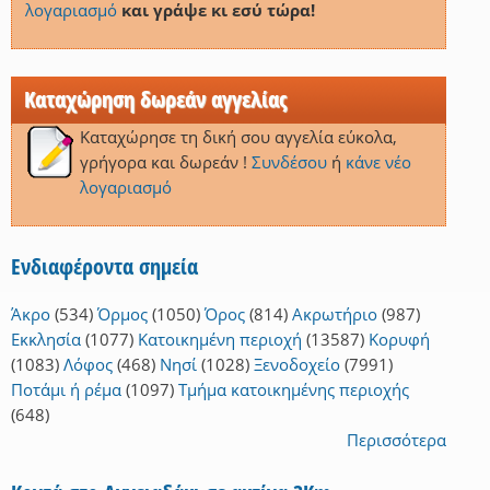
λογαριασμό
και γράψε κι εσύ τώρα!
Καταχώρηση δωρεάν αγγελίας
Καταχώρησε τη δική σου αγγελία εύκολα,
γρήγορα και δωρεάν !
Συνδέσου
ή
κάνε νέο
λογαριασμό
Ενδιαφέροντα σημεία
Άκρο
(534)
Όρμος
(1050)
Όρος
(814)
Ακρωτήριο
(987)
Εκκλησία
(1077)
Κατοικημένη περιοχή
(13587)
Κορυφή
(1083)
Λόφος
(468)
Νησί
(1028)
Ξενοδοχείο
(7991)
Ποτάμι ή ρέμα
(1097)
Τμήμα κατοικημένης περιοχής
(648)
Περισσότερα