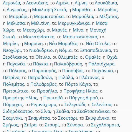
Λεμονέα
,
ο
Λεοντάκης
,
το
Λιμένι
,
η
Λίμνη
,
τα
Λουκάδικα
,
ο
Λυγερέας
,
η
Μαλλιαρή Συκιά
,
η
Μαραθέα
,
ο
Μάραθος
,
το
Μαρμάρι
,
η
Μαρματσούκα
,
τα
Μαρούλια
,
ο
Μέζαπος
,
η
Μέλισσα
,
η
Μελιτίνη
,
τα
Μερμυγκιάνικα
,
η
Μέσα
Χώρα
,
το
Μεσοχώρι
,
οι
Μιανές
,
η
Μίνα
,
η
Μοναχή
Συκιά
,
τα
Μουντανίστικα
,
τα
Μπουτσελιάνικα
,
το
Μπρίκι
,
η
Μυρσίνη
,
η
Νέα Μαραθέα
,
το
Νέο Οίτυλο
,
το
Νεοχώρι
,
το
Νικάνδρειο
,
η
Νόμια
,
τα
Ξεπαπαδιάνικα
,
το
Ξερόλακκος
,
το
Οίτυλο
,
οι
Ολυμπιές
,
οι
Ομαλές
,
η
Οχιά
,
η
Παγανέα
,
τα
Πάγκια
,
η
Παλαιόβρυση
,
η
Παλαιόχωρα
,
το
Πάλιρος
,
ο
Παρασυρός
,
ο
Πασσαβάς
,
τα
Παχιάνικα
,
η
Πετρίνα
,
το
Πετροβούνι
,
η
Πιλάλα
,
ο
Πλάτανος
,
ο
Πολεμίτας
,
ο
Πολυάραβος
,
το
Πόρτο Κάγιο
,
το
Πριτσιώτικο
,
το
Προσήλιο
,
ο
Προφήτης Ηλίας
,
ο
Προφήτης Ηλίας
,
η
Πρωτοβά
,
ο
Πύργος Διρού
,
ο
Πύρριχος
,
τα
Ριγανόχωρα
,
το
Σελεγούδι
,
η
Σελινίτσα
,
το
Σιδηρόκαστρο
,
το
Σίνα
,
η
Σκάλα
,
τα
Σκαλτσοτιάνικα
,
το
Σκαμνάκι
,
η
Σκαμνίτσα
,
το
Σκουτάρι
,
τα
Σκυφιάνικα
,
το
Σμήνος
,
η
Σπίρα
,
το
Σταυρί
,
τα
Σύνορα
,
τα
Συχαλάσματα
,
ο
Σωτήρας
,
η
Τριανταφυλλιά
,
ο
Τροχάλακας
,
τα