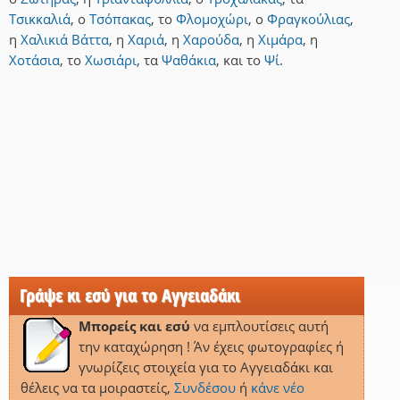
Τσικκαλιά
,
ο
Τσόπακας
,
το
Φλομοχώρι
,
ο
Φραγκούλιας
,
η
Χαλικιά Βάττα
,
η
Χαριά
,
η
Χαρούδα
,
η
Χιμάρα
,
η
Χοτάσια
,
το
Χωσιάρι
,
τα
Ψαθάκια
,
και
το
Ψί
.
Γράψε κι εσύ για το Αγγειαδάκι
Μπορείς και εσύ
να εμπλουτίσεις αυτή
την καταχώρηση ! Άν έχεις φωτογραφίες ή
γνωρίζεις στοιχεία για το Αγγειαδάκι και
θέλεις να τα μοιραστείς,
Συνδέσου
ή
κάνε νέο