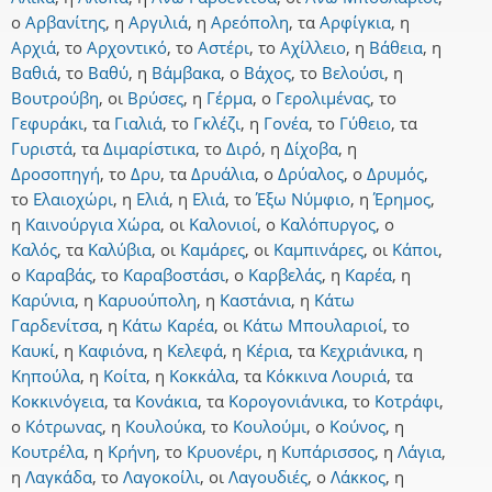
ο
Αρβανίτης
,
η
Αργιλιά
,
η
Αρεόπολη
,
τα
Αρφίγκια
,
η
Αρχιά
,
το
Αρχοντικό
,
το
Αστέρι
,
το
Αχίλλειο
,
η
Βάθεια
,
η
Βαθιά
,
το
Βαθύ
,
η
Βάμβακα
,
ο
Βάχος
,
το
Βελούσι
,
η
Βουτρούβη
,
οι
Βρύσες
,
η
Γέρμα
,
ο
Γερολιμένας
,
το
Γεφυράκι
,
τα
Γιαλιά
,
το
Γκλέζι
,
η
Γονέα
,
το
Γύθειο
,
τα
Γυριστά
,
τα
Διμαρίστικα
,
το
Διρό
,
η
Δίχοβα
,
η
Δροσοπηγή
,
το
Δρυ
,
τα
Δρυάλια
,
ο
Δρύαλος
,
ο
Δρυμός
,
το
Ελαιοχώρι
,
η
Ελιά
,
η
Ελιά
,
το
Έξω Νύμφιο
,
η
Έρημος
,
η
Καινούργια Χώρα
,
οι
Καλονιοί
,
ο
Καλόπυργος
,
ο
Καλός
,
τα
Καλύβια
,
οι
Καμάρες
,
οι
Καμπινάρες
,
οι
Κάποι
,
ο
Καραβάς
,
το
Καραβοστάσι
,
ο
Καρβελάς
,
η
Καρέα
,
η
Καρύνια
,
η
Καρυούπολη
,
η
Καστάνια
,
η
Κάτω
Γαρδενίτσα
,
η
Κάτω Καρέα
,
οι
Κάτω Μπουλαριοί
,
το
Καυκί
,
η
Καφιόνα
,
η
Κελεφά
,
η
Κέρια
,
τα
Κεχριάνικα
,
η
Κηπούλα
,
η
Κοίτα
,
η
Κοκκάλα
,
τα
Κόκκινα Λουριά
,
τα
Κοκκινόγεια
,
τα
Κονάκια
,
τα
Κορογονιάνικα
,
το
Κοτράφι
,
ο
Κότρωνας
,
η
Κουλούκα
,
το
Κουλούμι
,
ο
Κούνος
,
η
Κουτρέλα
,
η
Κρήνη
,
το
Κρυονέρι
,
η
Κυπάρισσος
,
η
Λάγια
,
η
Λαγκάδα
,
το
Λαγοκοίλι
,
οι
Λαγουδιές
,
ο
Λάκκος
,
η