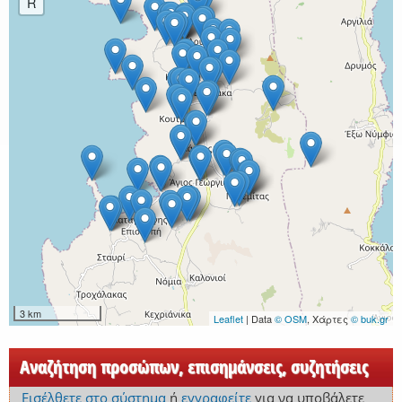
R
3 km
Leaflet
| Data
© OSM
, Χάρτες
© buk.gr
Αναζήτηση προσώπων, επισημάνσεις, συζητήσεις
Εισέλθετε στο σύστημα
ή
εγγραφείτε
για να υποβάλετε