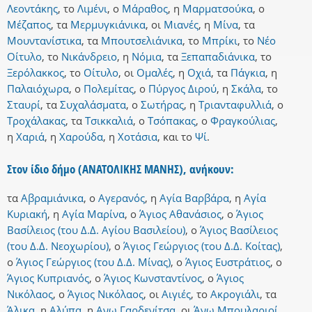
Λεοντάκης
,
το
Λιμένι
,
ο
Μάραθος
,
η
Μαρματσούκα
,
ο
Μέζαπος
,
τα
Μερμυγκιάνικα
,
οι
Μιανές
,
η
Μίνα
,
τα
Μουντανίστικα
,
τα
Μπουτσελιάνικα
,
το
Μπρίκι
,
το
Νέο
Οίτυλο
,
το
Νικάνδρειο
,
η
Νόμια
,
τα
Ξεπαπαδιάνικα
,
το
Ξερόλακκος
,
το
Οίτυλο
,
οι
Ομαλές
,
η
Οχιά
,
τα
Πάγκια
,
η
Παλαιόχωρα
,
ο
Πολεμίτας
,
ο
Πύργος Διρού
,
η
Σκάλα
,
το
Σταυρί
,
τα
Συχαλάσματα
,
ο
Σωτήρας
,
η
Τριανταφυλλιά
,
ο
Τροχάλακας
,
τα
Τσικκαλιά
,
ο
Τσόπακας
,
ο
Φραγκούλιας
,
η
Χαριά
,
η
Χαρούδα
,
η
Χοτάσια
,
και
το
Ψί
.
Στον ίδιο δήμο (ΑΝΑΤΟΛΙΚΗΣ ΜΑΝΗΣ), ανήκουν:
τα
Αβραμιάνικα
,
ο
Αγερανός
,
η
Αγία Βαρβάρα
,
η
Αγία
Κυριακή
,
η
Αγία Μαρίνα
,
ο
Άγιος Αθανάσιος
,
ο
Άγιος
Βασίλειος (του Δ.Δ. Αγίου Βασιλείου)
,
ο
Άγιος Βασίλειος
(του Δ.Δ. Νεοχωρίου)
,
ο
Άγιος Γεώργιος (του Δ.Δ. Κοίτας)
,
ο
Άγιος Γεώργιος (του Δ.Δ. Μίνας)
,
ο
Άγιος Ευστράτιος
,
ο
Άγιος Κυπριανός
,
ο
Άγιος Κωνσταντίνος
,
ο
Άγιος
Νικόλαος
,
ο
Άγιος Νικόλαος
,
οι
Αιγιές
,
το
Ακρογιάλι
,
τα
Άλικα
,
η
Αλύπα
,
η
Ανω Γαρδενίτσα
,
οι
Άνω Μπουλαριοί
,