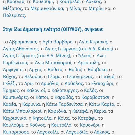
η
Καρύνια
,
το
Κουλούμι
,
η
Κουτρέλα
,
ο
Λάκκος
,
ο
Μέζαπος
,
τα
Μερμυγκιάνικα
,
η
Μίνα
,
το
Μπρίκι
και
ο
Πολεμίτας
.
Στην ίδια Δημοτική ενότητα (ΟΙΤΥΛΟΥ), ανήκουν:
τα
Αβραμιάνικα
,
η
Αγία Βαρβάρα
,
η
Αγία Κυριακή
,
ο
Άγιος Αθανάσιος
,
ο
Άγιος Γεώργιος (του Δ.Δ. Κοίτας)
,
ο
Άγιος Γεώργιος (του Δ.Δ. Μίνας)
,
τα
Άλικα
,
η
Ανω
Γαρδενίτσα
,
οι
Άνω Μπουλαριοί
,
η
Αρεόπολη
,
τα
Αρφίγκια
,
η
Αρχιά
,
η
Βάθεια
,
η
Βαθιά
,
η
Βάμβακα
,
ο
Βάχος
,
το
Βελούσι
,
η
Γέρμα
,
ο
Γερολιμένας
,
τα
Γιαλιά
,
το
Γκλέζι
,
το
Δρυ
,
τα
Δρυάλια
,
ο
Δρύαλος
,
το
Ελαιοχώρι
,
η
Έρημος
,
οι
Καλονιοί
,
ο
Καλόπυργος
,
ο
Καλός
,
οι
Καμπινάρες
,
οι
Κάποι
,
ο
Καραβάς
,
το
Καραβοστάσι
,
η
Καρέα
,
η
Καρύνια
,
η
Κάτω Γαρδενίτσα
,
η
Κάτω Καρέα
,
οι
Κάτω Μπουλαριοί
,
η
Καφιόνα
,
η
Κελεφά
,
η
Κέρια
,
τα
Κεχριάνικα
,
η
Κηπούλα
,
η
Κοίτα
,
το
Κοτράφι
,
το
Κουλούμι
,
ο
Κούνος
,
η
Κουτρέλα
,
το
Κρυονέρι
,
η
Κυπάρισσος
,
το
Λαγοκοίλι
,
οι
Λαγουδιές
,
ο
Λάκκος
,
ο