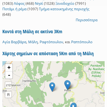
(1083)
Λόφος
(468)
Νησί
(1028)
Ξενοδοχείο
(7991)
Ποτάμι ή ρέμα
(1097)
Τμήμα κατοικημένης περιοχής
(648)
Περισσότερα
Κοντά στη Μάλη σε ακτίνα 3Km
Αγία Βαρβάρα
,
Μάλη
,
Ραφτόπουλον
,
και
Ραπτόπουλο
Χάρτης σημείων σε απόσταση 5Km από τη Μάλη
+
-
z12
R