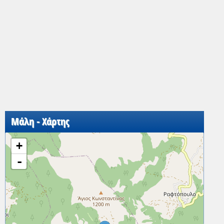
Μάλη - Χάρτης
+
-