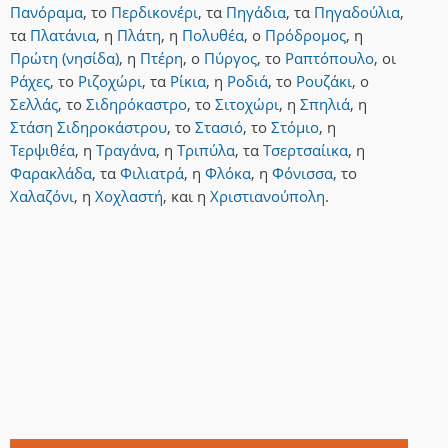
Πανόραμα
,
το
Περδικονέρι
,
τα
Πηγάδια
,
τα
Πηγαδούλια
,
τα
Πλατάνια
,
η
Πλάτη
,
η
Πολυθέα
,
ο
Πρόδρομος
,
η
Πρώτη (νησίδα)
,
η
Πτέρη
,
ο
Πύργος
,
το
Ραπτόπουλο
,
οι
Ράχες
,
το
Ριζοχώρι
,
τα
Ρίκια
,
η
Ροδιά
,
το
Ρουζάκι
,
ο
Σελλάς
,
το
Σιδηρόκαστρο
,
το
Σιτοχώρι
,
η
Σπηλιά
,
η
Στάση Σιδηροκάστρου
,
το
Στασιό
,
το
Στόμιο
,
η
Τερψιθέα
,
η
Τραγάνα
,
η
Τριπύλα
,
τα
Τσερτσαίικα
,
η
Φαρακλάδα
,
τα
Φιλιατρά
,
η
Φλόκα
,
η
Φόνισσα
,
το
Χαλαζόνι
,
η
Χοχλαστή
,
και
η
Χριστιανούπολη
.