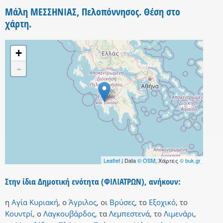
Μάλη ΜΕΣΣΗΝΙΑΣ, Πελοπόννησος. Θέση στο
χάρτη.
+
-
Leaflet
| Data
© OSM
, Χάρτες
© buk.gr
Στην ίδια Δημοτική ενότητα (ΦΙΛΙΑΤΡΩΝ), ανήκουν:
η
Αγία Κυριακή
,
ο
Άγριλος
,
οι
Βρύσες
,
το
Εξοχικό
,
το
Κουντρί
,
ο
Λαγκουβάρδος
,
τα
Λεμπεστενά
,
το
Λιμενάρι
,