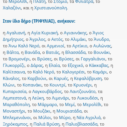
το
Μερολίθι
,
η
Πλάτη
,
το
Στόμιο
,
τα
Φιλιατρά
,
το
Χαλαζόνι
,
και
η
Χριστιανούπολη
.
Στον ίδιο δήμο (ΤΡΙΦΥΛΙΑΣ), ανήκουν:
η
Αγαλιανή
,
η
Αγία Κυριακή
,
ο
Αγιαννάκης
,
ο
Άγιος
Δημήτριος
,
ο
Άγριλος
,
ο
Αετός
,
το
Αλιμάκι
,
το
Άνυδρο
,
το
Άνω Καλό Νερό
,
οι
Αρμενιοί
,
το
Αρτίκιο
,
ο
Αυλώνας
,
η
Βάλτα
,
η
Βανάδα
,
ο
Βατιάς
,
η
Βλασσάδα
,
το
Βουνάκι
,
το
Βρομονέρι
,
οι
Βρύσες
,
οι
Βρύσες
,
οι
Γαργαλιάνοι
,
το
Γλυκορρίζι
,
ο
Δάρας
,
η
Ελαία
,
το
Εξοχικό
,
ο
Κάκκαβας
,
η
Καλίτσαινα
,
το
Καλό Νερό
,
το
Καλογερέσι
,
το
Καμάρι
,
ο
Κάναλος
,
το
Καρβούνι
,
οι
Καρυές
,
η
Κεφαλόβρυση
,
το
Κλώνι
,
το
Κοπανάκι
,
το
Κουντρί
,
το
Κρυονέρι
,
η
Κυπαρισσία
,
ο
Λαγκουβάρδος
,
το
Λαντζουνάτο
,
τα
Λεμπεστενά
,
η
Λεύκη
,
το
Λιμενάρι
,
το
Λυκουδέσι
,
η
Μαραθόπολη
,
το
Μάρμαρο
,
το
Μεμί
,
το
Μερολίθι
,
το
Μοναστήρι
,
το
Μουζάκι
,
η
Μουριατάδα
,
οι
Μπλεμενιάνοι
,
οι
Μύλοι
,
το
Μύρο
,
η
Νέα Αγριλιά
,
ο
Ξηρόκαμπος
,
η
Παλιά Βρύση
,
η
Παλιοβλασσάδα
,
το