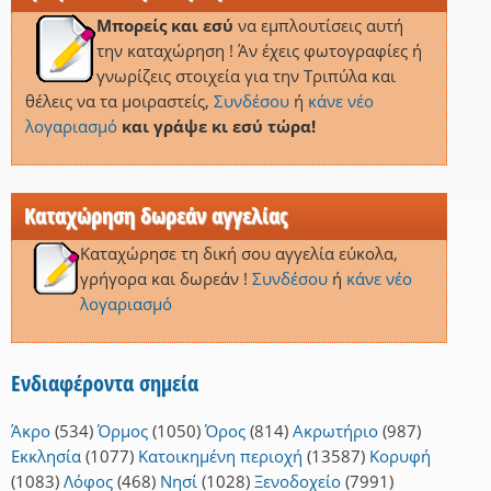
Μπορείς και εσύ
να εμπλουτίσεις αυτή
την καταχώρηση ! Άν έχεις φωτογραφίες ή
γνωρίζεις στοιχεία για την Τριπύλα και
θέλεις να τα μοιραστείς,
Συνδέσου
ή
κάνε νέο
λογαριασμό
και γράψε κι εσύ τώρα!
Καταχώρηση δωρεάν αγγελίας
Καταχώρησε τη δική σου αγγελία εύκολα,
γρήγορα και δωρεάν !
Συνδέσου
ή
κάνε νέο
λογαριασμό
Ενδιαφέροντα σημεία
Άκρο
(534)
Όρμος
(1050)
Όρος
(814)
Ακρωτήριο
(987)
Εκκλησία
(1077)
Κατοικημένη περιοχή
(13587)
Κορυφή
(1083)
Λόφος
(468)
Νησί
(1028)
Ξενοδοχείο
(7991)