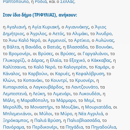
Ραπτόπουλο
,
η
Ροδιά
,
και
ο
Σελλάς
.
Στον ίδιο δήμο (ΤΡΙΦΥΛΙΑΣ), ανήκουν:
η
Αγαλιανή
,
η
Αγία Κυριακή
,
ο
Αγιαννάκης
,
ο
Άγιος
Δημήτριος
,
ο
Άγριλος
,
ο
Αετός
,
το
Αλιμάκι
,
το
Άνυδρο
,
το
Άνω Καλό Νερό
,
οι
Αρμενιοί
,
το
Αρτίκιο
,
ο
Αυλώνας
,
η
Βάλτα
,
η
Βανάδα
,
ο
Βατιάς
,
η
Βλασσάδα
,
το
Βουνάκι
,
το
Βρομονέρι
,
οι
Βρύσες
,
οι
Βρύσες
,
οι
Γαργαλιάνοι
,
το
Γλυκορρίζι
,
ο
Δάρας
,
η
Ελαία
,
το
Εξοχικό
,
ο
Κάκκαβας
,
η
Καλίτσαινα
,
το
Καλό Νερό
,
το
Καλογερέσι
,
το
Καμάρι
,
ο
Κάναλος
,
το
Καρβούνι
,
οι
Καρυές
,
η
Κεφαλόβρυση
,
το
Κλώνι
,
το
Κοπανάκι
,
το
Κουντρί
,
το
Κρυονέρι
,
η
Κυπαρισσία
,
ο
Λαγκουβάρδος
,
το
Λαντζουνάτο
,
τα
Λεμπεστενά
,
η
Λεύκη
,
το
Λιμενάρι
,
το
Λυκουδέσι
,
η
Μάλη
,
η
Μαραθόπολη
,
το
Μάρμαρο
,
το
Μεμί
,
το
Μερολίθι
,
το
Μοναστήρι
,
το
Μουζάκι
,
η
Μουριατάδα
,
οι
Μπλεμενιάνοι
,
οι
Μύλοι
,
το
Μύρο
,
η
Νέα Αγριλιά
,
ο
Ξηρόκαμπος
,
η
Παλιά Βρύση
,
η
Παλιοβλασσάδα
,
το
Πανόραμα
,
το
Περδικονέρι
,
τα
Πηγάδια
,
τα
Πηγαδούλια
,