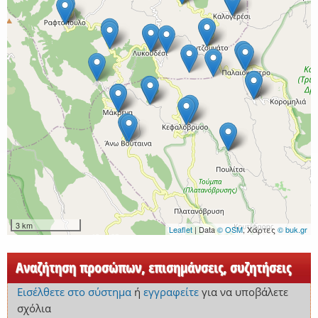
3 km
Leaflet
| Data
© OSM
, Χάρτες
© buk.gr
Αναζήτηση προσώπων, επισημάνσεις, συζητήσεις
Εισέλθετε στο σύστημα
ή
εγγραφείτε
για να υποβάλετε
σχόλια