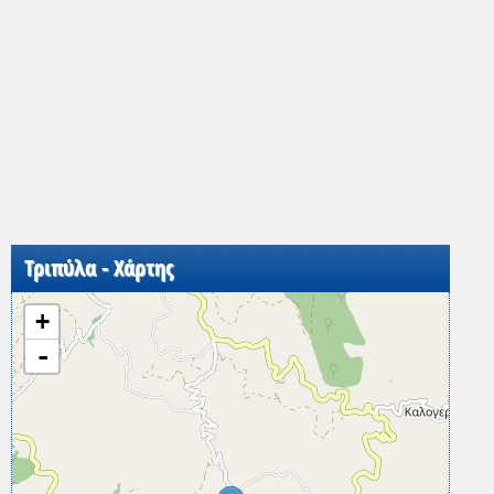
Τριπύλα - Χάρτης
+
-