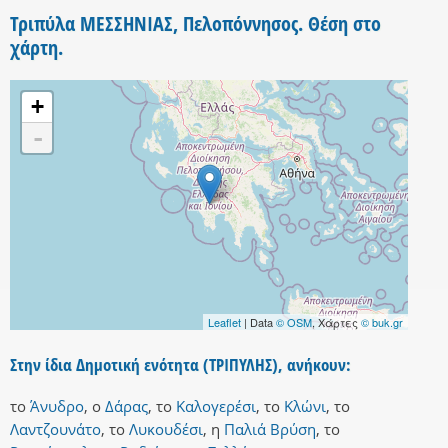
Τριπύλα ΜΕΣΣΗΝΙΑΣ, Πελοπόννησος. Θέση στο
χάρτη.
+
-
Leaflet
| Data
© OSM
, Χάρτες
© buk.gr
Στην ίδια Δημοτική ενότητα (ΤΡΙΠΥΛΗΣ), ανήκουν:
το
Άνυδρο
,
ο
Δάρας
,
το
Καλογερέσι
,
το
Κλώνι
,
το
Λαντζουνάτο
,
το
Λυκουδέσι
,
η
Παλιά Βρύση
,
το