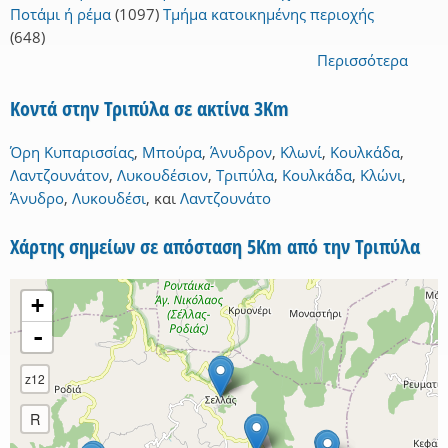
Ποτάμι ή ρέμα
(1097)
Τμήμα κατοικημένης περιοχής
(648)
Περισσότερα
Κοντά στην Τριπύλα σε ακτίνα 3Km
Όρη Κυπαρισσίας
,
Μπούρα
,
Άνυδρον
,
Κλωνί
,
Κουλκάδα
,
Λαντζουνάτον
,
Λυκουδέσιον
,
Τριπύλα
,
Κουλκάδα
,
Κλώνι
,
Άνυδρο
,
Λυκουδέσι
,
και
Λαντζουνάτο
Χάρτης σημείων σε απόσταση 5Km από την Τριπύλα
+
-
z12
R