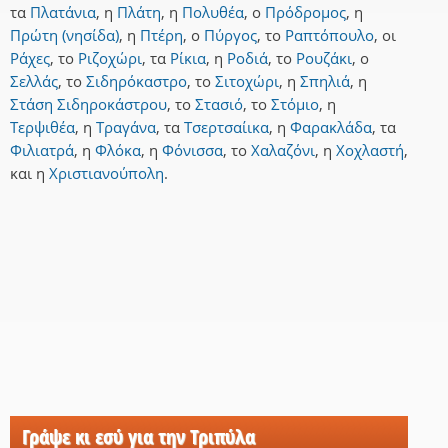
τα
Πλατάνια
,
η
Πλάτη
,
η
Πολυθέα
,
ο
Πρόδρομος
,
η
Πρώτη (νησίδα)
,
η
Πτέρη
,
ο
Πύργος
,
το
Ραπτόπουλο
,
οι
Ράχες
,
το
Ριζοχώρι
,
τα
Ρίκια
,
η
Ροδιά
,
το
Ρουζάκι
,
ο
Σελλάς
,
το
Σιδηρόκαστρο
,
το
Σιτοχώρι
,
η
Σπηλιά
,
η
Στάση Σιδηροκάστρου
,
το
Στασιό
,
το
Στόμιο
,
η
Τερψιθέα
,
η
Τραγάνα
,
τα
Τσερτσαίικα
,
η
Φαρακλάδα
,
τα
Φιλιατρά
,
η
Φλόκα
,
η
Φόνισσα
,
το
Χαλαζόνι
,
η
Χοχλαστή
,
και
η
Χριστιανούπολη
.
Γράψε κι εσύ για την Τριπύλα