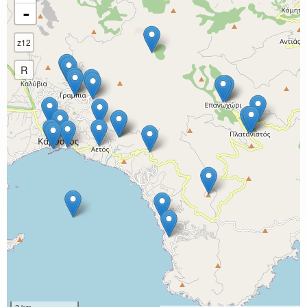
-
z12
R