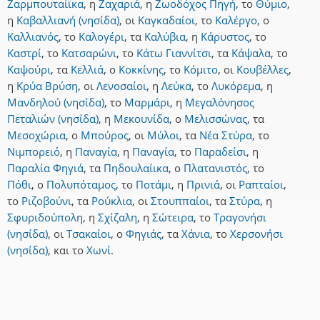
Ζαρμπουταίϊκα
,
η
Ζαχαριά
,
η
Ζωοδόχος Πηγή
,
το
Θύμιο
,
η
Καβαλλιανή (νησίδα)
,
οι
Καγκαδαίοι
,
το
Καλέργο
,
ο
Καλλιανός
,
το
Καλογέρι
,
τα
Καλύβια
,
η
Κάρυστος
,
το
Καστρί
,
το
Κατσαρώνι
,
το
Κάτω Γιαννίτσι
,
τα
Κάψαλα
,
το
Καψούρι
,
τα
Κελλιά
,
ο
Κοκκίνης
,
το
Κόμιτο
,
οι
Κουβέλλες
,
η
Κρύα Βρύση
,
οι
Λενοσαίοι
,
η
Λεύκα
,
το
Λυκόρεμα
,
η
Μανδηλού (νησίδα)
,
το
Μαρμάρι
,
η
Μεγαλόνησος
Πεταλιών (νησίδα)
,
η
Μεκουνίδα
,
ο
Μελισσώνας
,
τα
Μεσοχώρια
,
ο
Μπούρος
,
οι
Μύλοι
,
τα
Νέα Στύρα
,
το
Νιμπορειό
,
η
Παναγία
,
η
Παναγία
,
το
Παραδείσι
,
η
Παραλία Φηγιά
,
τα
Πηδουλαίικα
,
ο
Πλατανιστός
,
το
Πόθι
,
ο
Πολυπόταμος
,
το
Ποτάμι
,
η
Πρινιά
,
οι
Ραπταίοι
,
το
Ριζοβούνι
,
τα
Ρούκλια
,
οι
Στουππαίοι
,
τα
Στύρα
,
η
Σφυριδούπολη
,
η
Σχίζαλη
,
η
Σώτειρα
,
το
Τραγονήσι
(νησίδα)
,
οι
Τσακαίοι
,
ο
Φηγιάς
,
τα
Χάνια
,
το
Χερσονήσι
(νησίδα)
,
και
το
Χωνί
.