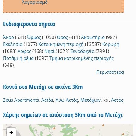
λογαριασμό
Ενδιαφέροντα σημεία
Άκρο
(534)
Όρμος
(1050)
Όρος
(814)
Ακρωτήριο
(987)
Εκκλησία
(1077)
Κατοικημένη περιοχή
(13587)
Κορυφή
(1083)
Λόφος
(468)
Νησί
(1028)
Ξενοδοχείο
(7991)
Ποτάμι ή ρέμα
(1097)
Τμήμα κατοικημένης περιοχής
(648)
Περισσότερα
Κοντά στο Μετόχι σε ακτίνα 3Km
Zeus Apartments
,
Aëtós
,
Άνω Αετός
,
Μετόχιον
,
και
Αετός
Χάρτης σημείων σε απόσταση 5Km από το Μετόχι
+