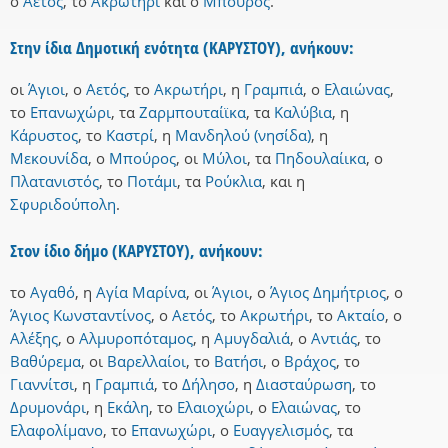
ο
Αετός
,
το
Ακρωτήρι
και
ο
Μπούρος
.
Στην ίδια Δημοτική ενότητα (ΚΑΡΥΣΤΟΥ), ανήκουν:
οι
Άγιοι
,
ο
Αετός
,
το
Ακρωτήρι
,
η
Γραμπιά
,
ο
Ελαιώνας
,
το
Επανωχώρι
,
τα
Ζαρμπουταίϊκα
,
τα
Καλύβια
,
η
Κάρυστος
,
το
Καστρί
,
η
Μανδηλού (νησίδα)
,
η
Μεκουνίδα
,
ο
Μπούρος
,
οι
Μύλοι
,
τα
Πηδουλαίικα
,
ο
Πλατανιστός
,
το
Ποτάμι
,
τα
Ρούκλια
,
και
η
Σφυριδούπολη
.
Στον ίδιο δήμο (ΚΑΡΥΣΤΟΥ), ανήκουν:
το
Αγαθό
,
η
Αγία Μαρίνα
,
οι
Άγιοι
,
ο
Άγιος Δημήτριος
,
ο
Άγιος Κωνσταντίνος
,
ο
Αετός
,
το
Ακρωτήρι
,
το
Ακταίο
,
ο
Αλέξης
,
ο
Αλμυροπόταμος
,
η
Αμυγδαλιά
,
ο
Αντιάς
,
το
Βαθύρεμα
,
οι
Βαρελλαίοι
,
το
Βατήσι
,
ο
Βράχος
,
το
Γιαννίτσι
,
η
Γραμπιά
,
το
Δήλησο
,
η
Διασταύρωση
,
το
Δρυμονάρι
,
η
Εκάλη
,
το
Ελαιοχώρι
,
ο
Ελαιώνας
,
το
Ελαφολίμανο
,
το
Επανωχώρι
,
ο
Ευαγγελισμός
,
τα