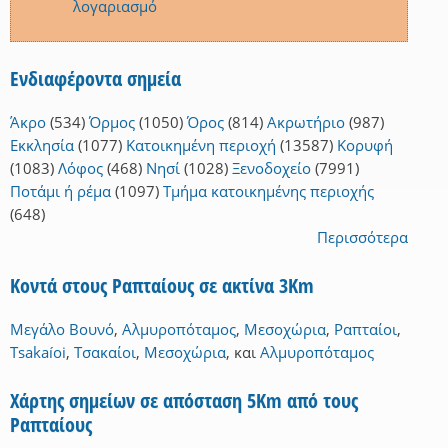
λογαριασμό
Ενδιαφέροντα σημεία
Άκρο
(534)
Όρμος
(1050)
Όρος
(814)
Ακρωτήριο
(987)
Εκκλησία
(1077)
Κατοικημένη περιοχή
(13587)
Κορυφή
(1083)
Λόφος
(468)
Νησί
(1028)
Ξενοδοχείο
(7991)
Ποτάμι ή ρέμα
(1097)
Τμήμα κατοικημένης περιοχής
(648)
Περισσότερα
Κοντά στους Ραπταίους σε ακτίνα 3Km
Μεγάλο Βουνό
,
Αλμυροπόταμος
,
Μεσοχώρια
,
Ραπταίοι
,
Tsakaíoi
,
Τσακαίοι
,
Μεσοχώρια
,
και
Αλμυροπόταμος
Χάρτης σημείων σε απόσταση 5Km από τους
Ραπταίους