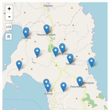
+
-
z12
R