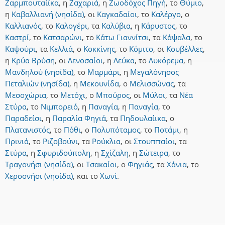
Ζαρμπουταίϊκα
,
η
Ζαχαριά
,
η
Ζωοδόχος Πηγή
,
το
Θύμιο
,
η
Καβαλλιανή (νησίδα)
,
οι
Καγκαδαίοι
,
το
Καλέργο
,
ο
Καλλιανός
,
το
Καλογέρι
,
τα
Καλύβια
,
η
Κάρυστος
,
το
Καστρί
,
το
Κατσαρώνι
,
το
Κάτω Γιαννίτσι
,
τα
Κάψαλα
,
το
Καψούρι
,
τα
Κελλιά
,
ο
Κοκκίνης
,
το
Κόμιτο
,
οι
Κουβέλλες
,
η
Κρύα Βρύση
,
οι
Λενοσαίοι
,
η
Λεύκα
,
το
Λυκόρεμα
,
η
Μανδηλού (νησίδα)
,
το
Μαρμάρι
,
η
Μεγαλόνησος
Πεταλιών (νησίδα)
,
η
Μεκουνίδα
,
ο
Μελισσώνας
,
τα
Μεσοχώρια
,
το
Μετόχι
,
ο
Μπούρος
,
οι
Μύλοι
,
τα
Νέα
Στύρα
,
το
Νιμπορειό
,
η
Παναγία
,
η
Παναγία
,
το
Παραδείσι
,
η
Παραλία Φηγιά
,
τα
Πηδουλαίικα
,
ο
Πλατανιστός
,
το
Πόθι
,
ο
Πολυπόταμος
,
το
Ποτάμι
,
η
Πρινιά
,
το
Ριζοβούνι
,
τα
Ρούκλια
,
οι
Στουππαίοι
,
τα
Στύρα
,
η
Σφυριδούπολη
,
η
Σχίζαλη
,
η
Σώτειρα
,
το
Τραγονήσι (νησίδα)
,
οι
Τσακαίοι
,
ο
Φηγιάς
,
τα
Χάνια
,
το
Χερσονήσι (νησίδα)
,
και
το
Χωνί
.