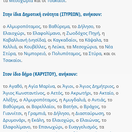
τα
Μεσοχώρια
και
οι
Τσακαίοι
.
Στην ίδια Δημοτική ενότητα (ΣΤΥΡΕΩΝ), ανήκουν:
ο
Αλμυροπόταμος
,
το
Βαθύρεμα
,
το
Δήλησο
,
το
Ελαιοχώρι
,
το
Ελαφολίμανο
,
η
Ζωοδόχος Πηγή
,
η
Καβαλλιανή (νησίδα)
,
οι
Καγκαδαίοι
,
τα
Κάψαλα
,
τα
Κελλιά
,
οι
Κουβέλλες
,
η
Λεύκα
,
τα
Μεσοχώρια
,
τα
Νέα
Στύρα
,
το
Νιμπορειό
,
ο
Πολυπόταμος
,
τα
Στύρα
,
και
οι
Τσακαίοι
.
Στον ίδιο δήμο (ΚΑΡΥΣΤΟΥ), ανήκουν:
το
Αγαθό
,
η
Αγία Μαρίνα
,
οι
Άγιοι
,
ο
Άγιος Δημήτριος
,
ο
Άγιος Κωνσταντίνος
,
ο
Αετός
,
το
Ακρωτήρι
,
το
Ακταίο
,
ο
Αλέξης
,
ο
Αλμυροπόταμος
,
η
Αμυγδαλιά
,
ο
Αντιάς
,
το
Βαθύρεμα
,
οι
Βαρελλαίοι
,
το
Βατήσι
,
ο
Βράχος
,
το
Γιαννίτσι
,
η
Γραμπιά
,
το
Δήλησο
,
η
Διασταύρωση
,
το
Δρυμονάρι
,
η
Εκάλη
,
το
Ελαιοχώρι
,
ο
Ελαιώνας
,
το
Ελαφολίμανο
,
το
Επανωχώρι
,
ο
Ευαγγελισμός
,
τα