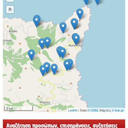
R
3 km
Leaflet
| Data
© OSM
, Χάρτες
© buk.gr
Αναζήτηση προσώπων, επισημάνσεις, συζητήσεις