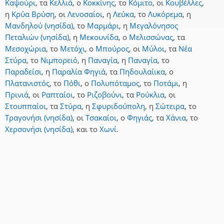
Καψούρι
,
τα
Κελλιά
,
ο
Κοκκίνης
,
το
Κόμιτο
,
οι
Κουβέλλες
,
η
Κρύα Βρύση
,
οι
Λενοσαίοι
,
η
Λεύκα
,
το
Λυκόρεμα
,
η
Μανδηλού (νησίδα)
,
το
Μαρμάρι
,
η
Μεγαλόνησος
Πεταλιών (νησίδα)
,
η
Μεκουνίδα
,
ο
Μελισσώνας
,
τα
Μεσοχώρια
,
το
Μετόχι
,
ο
Μπούρος
,
οι
Μύλοι
,
τα
Νέα
Στύρα
,
το
Νιμπορειό
,
η
Παναγία
,
η
Παναγία
,
το
Παραδείσι
,
η
Παραλία Φηγιά
,
τα
Πηδουλαίικα
,
ο
Πλατανιστός
,
το
Πόθι
,
ο
Πολυπόταμος
,
το
Ποτάμι
,
η
Πρινιά
,
οι
Ραπταίοι
,
το
Ριζοβούνι
,
τα
Ρούκλια
,
οι
Στουππαίοι
,
τα
Στύρα
,
η
Σφυριδούπολη
,
η
Σώτειρα
,
το
Τραγονήσι (νησίδα)
,
οι
Τσακαίοι
,
ο
Φηγιάς
,
τα
Χάνια
,
το
Χερσονήσι (νησίδα)
,
και
το
Χωνί
.