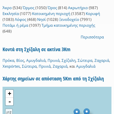
Άκρο
(534)
Όρμος
(1050)
Όρος
(814)
Ακρωτήριο
(987)
Εκκλησία
(1077)
Κατοικημένη περιοχή
(13587)
Κορυφή
(1083)
Λόφος
(468)
Νησί
(1028)
Ξενοδοχείο
(7991)
Ποτάμι ή ρέμα
(1097)
Τμήμα κατοικημένης περιοχής
(648)
Περισσότερα
Κοντά στη Σχίζαλη σε ακτίνα 3Km
Πρόκα
,
Βίος
,
Αμυγδαλιά
,
Πρινιά
,
Σχίζαλη
,
Σώτειρα
,
Ζαχαριά
,
Xespórtes
,
Σώτειρα
,
Πρινιά
,
Ζαχαριά
,
και
Αμυγδαλιά
Χάρτης σημείων σε απόσταση 5Km από τη Σχίζαλη
+
-
z12