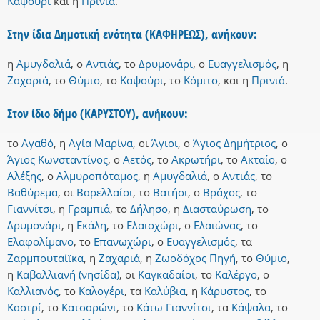
Καψούρι
και
η
Πρινιά
.
Στην ίδια Δημοτική ενότητα (ΚΑΦΗΡΕΩΣ), ανήκουν:
η
Αμυγδαλιά
,
ο
Αντιάς
,
το
Δρυμονάρι
,
ο
Ευαγγελισμός
,
η
Ζαχαριά
,
το
Θύμιο
,
το
Καψούρι
,
το
Κόμιτο
,
και
η
Πρινιά
.
Στον ίδιο δήμο (ΚΑΡΥΣΤΟΥ), ανήκουν:
το
Αγαθό
,
η
Αγία Μαρίνα
,
οι
Άγιοι
,
ο
Άγιος Δημήτριος
,
ο
Άγιος Κωνσταντίνος
,
ο
Αετός
,
το
Ακρωτήρι
,
το
Ακταίο
,
ο
Αλέξης
,
ο
Αλμυροπόταμος
,
η
Αμυγδαλιά
,
ο
Αντιάς
,
το
Βαθύρεμα
,
οι
Βαρελλαίοι
,
το
Βατήσι
,
ο
Βράχος
,
το
Γιαννίτσι
,
η
Γραμπιά
,
το
Δήλησο
,
η
Διασταύρωση
,
το
Δρυμονάρι
,
η
Εκάλη
,
το
Ελαιοχώρι
,
ο
Ελαιώνας
,
το
Ελαφολίμανο
,
το
Επανωχώρι
,
ο
Ευαγγελισμός
,
τα
Ζαρμπουταίϊκα
,
η
Ζαχαριά
,
η
Ζωοδόχος Πηγή
,
το
Θύμιο
,
η
Καβαλλιανή (νησίδα)
,
οι
Καγκαδαίοι
,
το
Καλέργο
,
ο
Καλλιανός
,
το
Καλογέρι
,
τα
Καλύβια
,
η
Κάρυστος
,
το
Καστρί
,
το
Κατσαρώνι
,
το
Κάτω Γιαννίτσι
,
τα
Κάψαλα
,
το