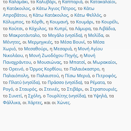
το
Καλαμάκι
,
το
Καλυβάρι
,
η
Καππαριά
,
οι
Κατακαλαίοι
,
η
Κατάκοιλος
,
ο
Κάτω Άγιος Πέτρος
,
το
Κάτω
Απροβάτου
,
η
Κάτω Κατάκοιλος
,
ο
Κάτω Φελλός
,
ο
Κόλυμπος
,
το
Κόρθι
,
η
Κουμανή
,
το
Κουμάρι
,
το
Κουρέλι
,
το
Κούτσι
,
ο
Κόχυλος
,
το
Κυπρί
,
τα
Λάμυρα
,
τα
Λιβάδια
,
το
Μακροτάνταλο
,
το
Μεγάλο (νησίδα)
,
η
Μελίδα
,
οι
Μένητες
,
οι
Μερμηγκιές
,
το
Μέσα Βουνί
,
το
Μέσα
Χωριό
,
το
Μεσαθούρι
,
η
Μεσαριά
,
η
Μονή Αγίου
Νικολάου
,
η
Μονή Ζωοδόχου Πηγής
,
η
Μονή
Παναχράντου
,
ο
Μουσιώνας
,
το
Μπατσί
,
οι
Μωρακαίοι
,
το
Ορεινό
,
ο
Όρμος Κορθίου
,
το
Παλαιόκαστρο
,
η
Παλαιόπολη
,
το
Παλαιστού
,
η
Πίσω Μεριά
,
ο
Πιτροφός
,
το
Πλατύ (νησίδα)
,
το
Πράσσο (νησίδα)
,
τα
Ρέματα
,
το
Ρογό
,
ο
Σταυρός
,
οι
Στενιές
,
το
Στιβάρι
,
οι
Στραπουριές
,
το
Συνετί
,
η
Σχόλη
,
ο
Τουρλίτης (νησίδα)
,
τα
Υψηλά
,
τα
Φάλλικα
,
οι
Χάρτες
,
και
οι
Χώνες
.