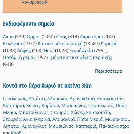
λογαριασμό
Ενδιαφέροντα σημεία
Άκρο
(534)
Όρμος
(1050)
Όρος
(814)
Ακρωτήριο
(987)
Εκκλησία
(1077)
Κατοικημένη περιοχή
(13587)
Κορυφή
(1083)
Λόφος
(468)
Νησί
(1028)
Ξενοδοχείο
(7991)
Ποτάμι ή ρέμα
(1097)
Τμήμα κατοικημένης περιοχής
(648)
Περισσότερα
Κοντά στο Πέρα Χωριό σε ακτίνα 3Km
Γερακώνας
,
Αϊπάτια
,
Αλαμανιά
,
Αμονακλιού
,
Επισκοπείον
,
Καππαριά
,
Χώνες
,
Κόρθιον
,
Μουσιώνας
,
Πέρα Χωριό
,
Πίσω
Μεριά
,
Μπατσιλιάνος
,
Σταυρός
,
Χώνες
,
Επισκοπείο
,
Σταυρός
,
Αγία Μαρίνα
,
Αλαμαννιά
,
Πίσω Μεριά
,
Μωρακαίοι
,
Αϊπάτια
,
Αμονακλιός
,
Μουσιώνας
,
Καππαριά
,
Παλαιόκαστρο
,
και
Κόρθι