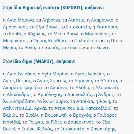
Στην ίδια Δημοτική ενότητα (ΚΟΡΘΙΟΥ), ανήκουν:
η
Αγία Μαρίνα
,
τα
Αηδόνια
,
τα
Αϊπάτια
,
η
Αλαμαννιά
,
ο
Αμονακλιός
,
το
Έξω Βουνί
,
το
Επισκοπείο
,
η
Καππαριά
,
το
Κόρθι
,
ο
Κόχυλος
,
το
Μέσα Βουνί
,
ο
Μουσιώνας
,
οι
Μωρακαίοι
,
ο
Όρμος Κορθίου
,
το
Παλαιόκαστρο
,
η
Πίσω
Μεριά
,
το
Ρογό
,
ο
Σταυρός
,
το
Συνετί
,
και
οι
Χώνες
.
Στον ίδιο δήμο (ΆΝΔΡΟΥ), ανήκουν:
η
Αγία Ελεούσα
,
η
Αγία Μαρίνα
,
ο
Άγιος Ιωάννης
,
ο
Άγιος Πέτρος
,
ο
Άγιος Συμεών
,
τα
Αηδόνια
,
τα
Αϊπάτια
,
ο
Ακαμάτης (νησίδα)
,
το
Αλαδινό
,
το
Αλάδο
,
η
Αλαμαννιά
,
η
Αλικάνδρος
,
ο
Αμμόλοχος
,
ο
Αμονακλιός
,
η
Άνδρος
,
το
Άνω Απρόβατο
,
το
Άνω Γαύριο
,
τα
Αποίκια
,
η
Άρνη
,
το
Ατένι (του Δ.Δ. Αρνά)
,
το
Ατένι (του Δ.Δ. Κατακοίλου)
,
το
Βαρίδι
,
το
Βιτάλι
,
η
Βουρκωτή
,
ο
Βραχνός
,
ο
Γάιδαρος
(νησίδα)
,
το
Γαύριο
,
οι
Γίδες
,
ο
Δαμασκηνός
,
το
Έξω
Βουνί
,
ο
Επάνω Φελλός
,
το
Επισκοπείο
,
ο
Ζαγανιάρης
,